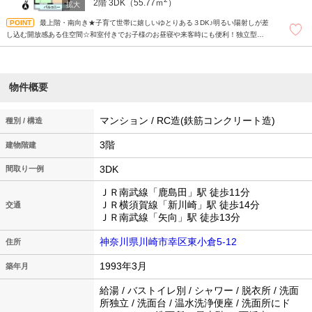
2階
3DK（55.77ｍ
）
最上階・南向き★子育て世帯に嬉しいゆとりある３DK♪明るい陽射しが差
し込む開放感ある住空間☆和室付きでお子様のお昼寝や来客時にも便利！独立型キ
ッチンで匂いが広がりにくい間取り♪宅配BOX・防犯カメラ完備で毎日の暮らしを
安心・快適にサポートします！
物件概要
マンション / RC造(鉄筋コンクリート造)
種別 / 構造
3階
建物階建
3DK
間取り一例
ＪＲ南武線「鹿島田」駅 徒歩11分
ＪＲ横須賀線「新川崎」駅 徒歩14分
交通
ＪＲ南武線「矢向」駅 徒歩13分
神奈川県川崎市幸区東小倉5-12
住所
1993年3月
築年月
給湯 / バストイレ別 / シャワー / 脱衣所 / 洗面
所独立 / 洗面台 / 温水洗浄便座 / 洗面所にド