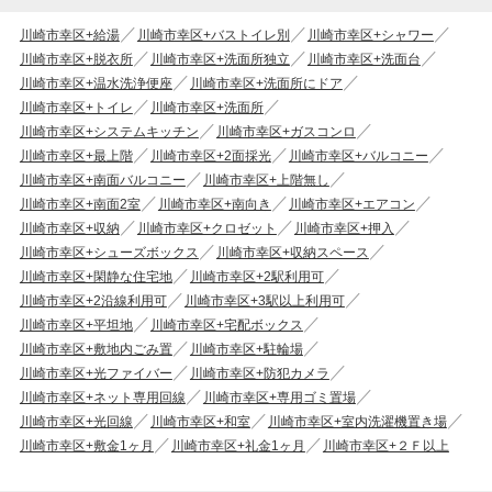
川崎市幸区+給湯
川崎市幸区+バストイレ別
川崎市幸区+シャワー
川崎市幸区+脱衣所
川崎市幸区+洗面所独立
川崎市幸区+洗面台
川崎市幸区+温水洗浄便座
川崎市幸区+洗面所にドア
川崎市幸区+トイレ
川崎市幸区+洗面所
川崎市幸区+システムキッチン
川崎市幸区+ガスコンロ
川崎市幸区+最上階
川崎市幸区+2面採光
川崎市幸区+バルコニー
川崎市幸区+南面バルコニー
川崎市幸区+上階無し
川崎市幸区+南面2室
川崎市幸区+南向き
川崎市幸区+エアコン
川崎市幸区+収納
川崎市幸区+クロゼット
川崎市幸区+押入
川崎市幸区+シューズボックス
川崎市幸区+収納スペース
川崎市幸区+閑静な住宅地
川崎市幸区+2駅利用可
川崎市幸区+2沿線利用可
川崎市幸区+3駅以上利用可
川崎市幸区+平坦地
川崎市幸区+宅配ボックス
川崎市幸区+敷地内ごみ置
川崎市幸区+駐輪場
川崎市幸区+光ファイバー
川崎市幸区+防犯カメラ
川崎市幸区+ネット専用回線
川崎市幸区+専用ゴミ置場
川崎市幸区+光回線
川崎市幸区+和室
川崎市幸区+室内洗濯機置き場
川崎市幸区+敷金1ヶ月
川崎市幸区+礼金1ヶ月
川崎市幸区+２Ｆ以上