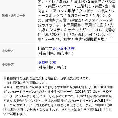
ア / トイレ / 洗面所 / 最上階 / 2面採光 / バルコ
ニー / 南面バルコニー / 上階無し / 南面2室 / 南
向き / エアコン / 収納 / クロゼット / 押入 / シ
ューズボックス / 収納スペース / 宅配ボック
設備・条件の一例
ス / 敷地内ごみ置 / 駐輪場 / 光ファイバー / 防
犯カメラ / ネット専用回線 / 専用ゴミ置場 / 光
回線 / システムキッチン / ガスコンロ / 閑静な
住宅地 / 2駅利用可 / 2沿線利用可 / 3駅以上利
用可 / 平坦地 / 和室 / 室内洗濯機置き場 /
川崎市立
東小倉小学校
小学校区
(神奈川県川崎市幸区)
塚越中学校
中学校区
(神奈川県川崎市)
※各種情報と現状に差異がある場合は、現状優先となります。
※物件情報の学区情報について
当サイト物件情報に記載されております通学区域(学区)情報は、国土数値情報
ダウンロードサービスが提供する小学校区データ【2021年度】及び中学校区
データ【2021年度】を元に加工したものですので、記載情報が現在の学区域
と異なる場合がございます。国土数値情報ダウンロードサービスのWEBサイ
ト上で記述通り、データは必ずしも正確とは言えません。また、通学区域(学
区)は毎年見直しの対象となりますので、そちらを踏まえ学区情報は参考とし
てご活用下さい。