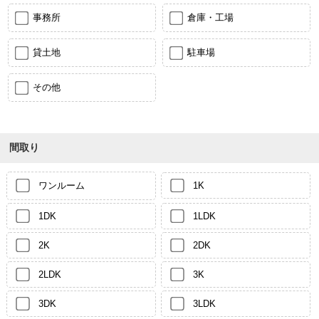
事務所
倉庫・工場
貸土地
駐車場
その他
間取り
ワンルーム
1K
1DK
1LDK
2K
2DK
2LDK
3K
3DK
3LDK