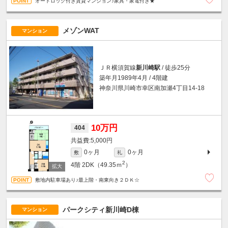
オートロック付き賃貸マンション♪家具・家電付き★
メゾンWAT
マンション
ＪＲ横須賀線
新川崎駅
/ 徒歩25分
築年月1989年4月 / 4階建
神奈川県川崎市幸区南加瀬4丁目14-18
10万円
404
5,000円
0ヶ月
0ヶ月
敷
礼
2
4階
2DK（49.35ｍ
）
敷地内駐車場あり♪最上階・南東向き２ＤＫ☆
パークシティ新川崎D棟
マンション