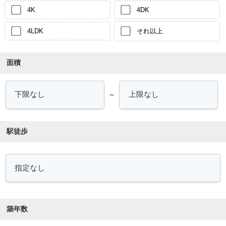
4K
4DK
4LDK
それ以上
面積
～
駅徒歩
築年数