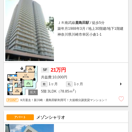
ＪＲ南武線
鹿島田駅
/ 徒歩5分
築年月1988年3月 / 地上30階建/地下1階建
神奈川県川崎市幸区小倉1-1
21万円
5F
10,000円
1ヶ月
1ヶ月
敷
礼
2
5階
3LDK（78.85ｍ
）
9月退去！新川崎・鹿島田駅利用可！大規模分譲賃貸マンション！
メゾンシャリオ
アパート