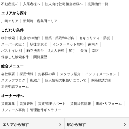
不動産売却
入居者様へ
法人向け社宅担当者様へ
売買物件一覧
エリアから探す
川崎エリア
新川崎・鹿島田エリア
こだわり条件
物件検索
礼金ゼロ物件
新築・築浅5年以内
セキュリティ・防犯
スーパーの近く
駅徒歩10分
インターネット無料
南向き
バストイレ別
独立洗面台
2人入居可
尻手
矢向
幸区
保存した検索条件
閲覧履歴
総合メニュー
会社概要
採用情報
お客様の声
スタッフ紹介
インフォメーション
スタッフブログ
街紹介
個人情報の取扱いについて
保険勧誘方針
退去申請フォーム
オーナー様へ
賃貸募集
賃貸管理
賃貸管理サポート
賃貸経営情報
川崎×リフォーム
リフォーム事例
管理物件ギャラリー
エリアから探す
駅から探す