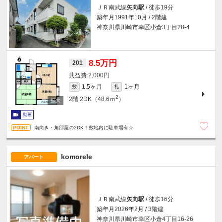
ＪＲ南武線
矢向駅
/ 徒歩19分
築年月1991年10月 / 2階建
神奈川県川崎市幸区小倉3丁目28-4
8.5万円
201
2,000円
1.5ヶ月
1ヶ月
敷
礼
2
2階
2DK（48.6ｍ
）
動画
南向き・角部屋の2DK！敷地内に駐車場有☆
komorele
アパート
ＪＲ南武線
矢向駅
/ 徒歩16分
築年月2026年2月 / 3階建
神奈川県川崎市幸区小倉4丁目16-26