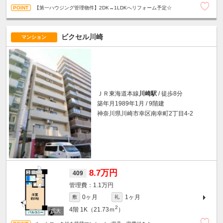
【第一ハウジング管理物件】2DK→1LDKへリフォーム予定☆
ビクセル川崎
マンション
ＪＲ東海道本線
川崎駅
/ 徒歩8分
築年月1989年1月 / 9階建
神奈川県川崎市幸区南幸町2丁目4-2
8.7万円
409
1.1万円
0ヶ月
1ヶ月
敷
礼
2
4階
1K（21.73ｍ
）