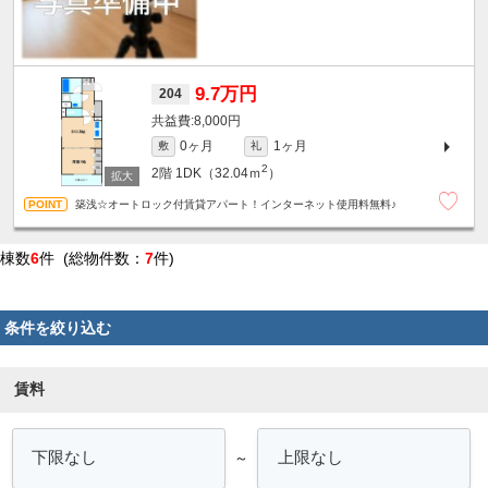
9.7万円
204
8,000円
0ヶ月
1ヶ月
敷
礼
2
2階
1DK（32.04ｍ
）
築浅☆オートロック付賃貸アパート！インターネット使用料無料♪
棟数
6
件 (総物件数：
7
件)
条件を絞り込む
賃料
～