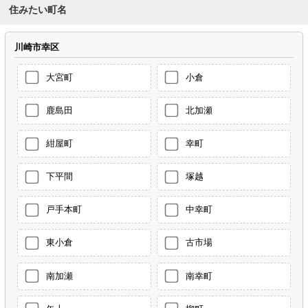
住みたい町名
川崎市幸区
大宮町
小倉
鹿島田
北加瀬
紺屋町
幸町
下平間
塚越
戸手本町
中幸町
東小倉
古市場
南加瀬
南幸町