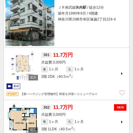
ＪＲ南武線
矢向駅
/ 徒歩12分
築年月1990年9月 / 4階建
神奈川県川崎市幸区塚越2丁目224-4
11.7万円
301
3,000円
1ヶ月
1ヶ月
敷
礼
2
3階
2DK（40.5ｍ
）
動画
【第一ハウジング管理物件】和室を洋室へリニューアル☆
11.7万円
302
NEW
3,000円
1ヶ月
1ヶ月
敷
礼
2
3階
1LDK（40.5ｍ
）