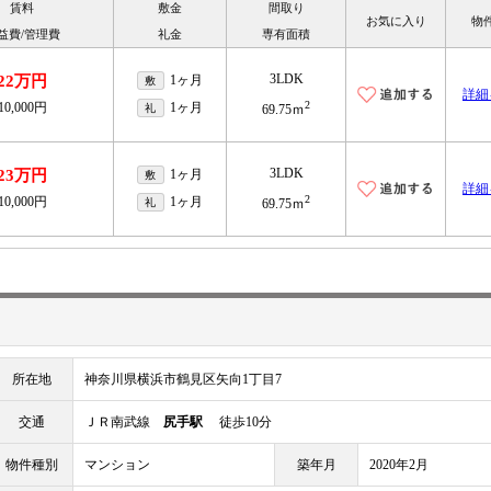
賃料
敷金
間取り
お気に入り
物
益費/管理費
礼金
専有面積
3LDK
22万円
1ヶ月
敷
詳細
2
10,000円
1ヶ月
礼
69.75ｍ
3LDK
23万円
1ヶ月
敷
詳細
2
10,000円
1ヶ月
礼
69.75ｍ
所在地
神奈川県横浜市鶴見区矢向1丁目7
交通
ＪＲ南武線
尻手駅
徒歩10分
物件種別
マンション
築年月
2020年2月