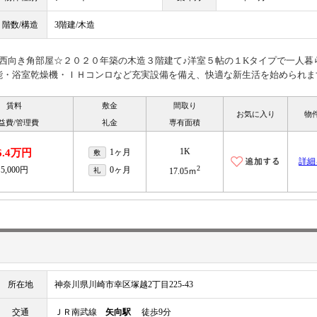
階数/構造
3階建/木造
西向き角部屋☆２０２０年築の木造３階建て♪洋室５帖の１Kタイプで一人暮
能・浴室乾燥機・ＩＨコンロなど充実設備を備え、快適な新生活を始められま
賃料
敷金
間取り
お気に入り
物
益費/管理費
礼金
専有面積
1K
6.4万円
1ヶ月
敷
詳細
2
5,000円
0ヶ月
礼
17.05ｍ
所在地
神奈川県川崎市幸区塚越2丁目225-43
交通
ＪＲ南武線
矢向駅
徒歩9分