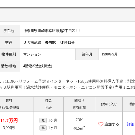
所在地
神奈川県川崎市幸区塚越2丁目224-4
交通
ＪＲ南武線
矢向駅
徒歩12分
物件種別
マンション
築年月
1990年9月
階数/構造
4階建/S造(鉄骨造)
→1LDKへリフォーム予定☆インターネット1Gbps使用料無料導入予定！別
ドUP☆３駅利用可！温水洗浄便座・モニターホン・エアコン新設予定♪専用ミニ倉
賃料
敷金
間取り
お気に入り
物
共益費/管理費
礼金
専有面積
2DK
11.7万円
1ヶ月
敷
詳細
2
3,000円
1ヶ月
礼
40.5ｍ