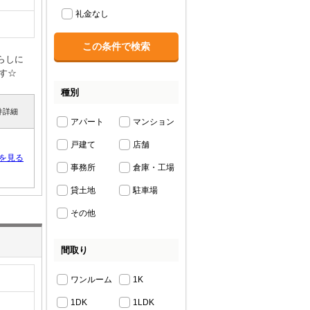
礼金なし
らしに
す☆
種別
件詳細
アパート
マンション
戸建て
店舗
を見る
事務所
倉庫・工場
貸土地
駐車場
その他
間取り
ワンルーム
1K
1DK
1LDK