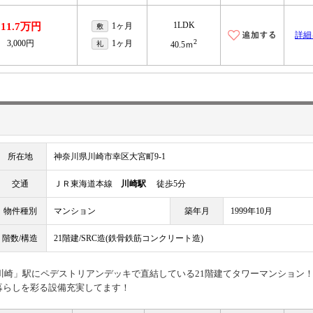
1LDK
11.7万円
1ヶ月
敷
詳細
2
3,000円
1ヶ月
礼
40.5ｍ
所在地
神奈川県川崎市幸区大宮町9-1
交通
ＪＲ東海道本線
川崎駅
徒歩5分
物件種別
マンション
築年月
1999年10月
階数/構造
21階建/SRC造(鉄骨鉄筋コンクリート造)
R「川崎」駅にペデストリアンデッキで直結している21階建てタワーマンション
暮らしを彩る設備充実してます！