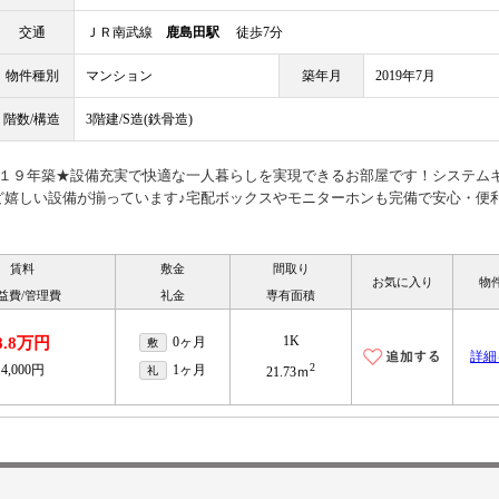
交通
ＪＲ南武線
鹿島田駅
徒歩7分
物件種別
マンション
築年月
2019年7月
階数/構造
3階建/S造(鉄骨造)
０１９年築★設備充実で快適な一人暮らしを実現できるお部屋です！システム
ど嬉しい設備が揃っています♪宅配ボックスやモニターホンも完備で安心・便
賃料
敷金
間取り
お気に入り
物
益費/管理費
礼金
専有面積
1K
8.8万円
0ヶ月
敷
詳細
2
4,000円
1ヶ月
礼
21.73ｍ