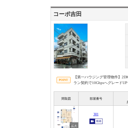
コーポ吉田
【第一ハウジング管理物件】2DK
ラン契約で10Gbpsへグレー
間取図
部屋番号
301
動画