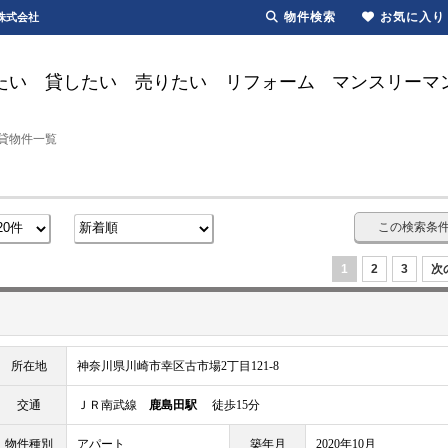
物件検索
お気に入り
株式会社
たい
貸したい
売りたい
リフォーム
マンスリーマ
賃貸物件一覧
この検索条
1
2
3
次
所在地
神奈川県川崎市幸区古市場2丁目121-8
交通
ＪＲ南武線
鹿島田駅
徒歩15分
物件種別
アパート
築年月
2020年10月