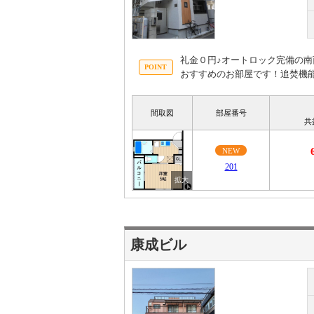
礼金０円♪オートロック完備の南
おすすめのお部屋です！追焚機
間取図
部屋番号
共
NEW
201
康成ビル