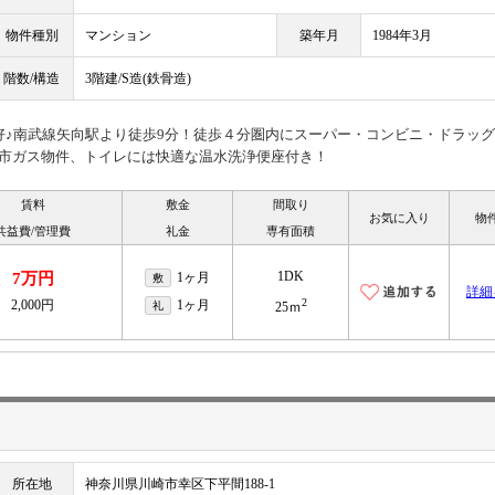
物件種別
マンション
築年月
1984年3月
階数/構造
3階建/S造(鉄骨造)
好♪南武線矢向駅より徒歩9分！徒歩４分圏内にスーパー・コンビニ・ドラッ
都市ガス物件、トイレには快適な温水洗浄便座付き！
賃料
敷金
間取り
お気に入り
物
共益費/管理費
礼金
専有面積
1DK
7万円
1ヶ月
敷
詳細
2
2,000円
1ヶ月
礼
25ｍ
所在地
神奈川県川崎市幸区下平間188-1