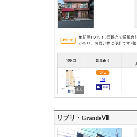
角部屋1ＤＫ！3面採光で通風良
があり、お買い物に便利です♪
間取図
部屋番号
NEW
101
動画
リブリ・GrandeⅧ