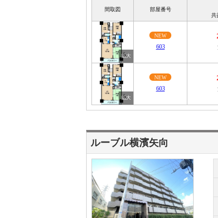
間取図
部屋番号
共
NEW
603
NEW
603
ルーブル横濱矢向