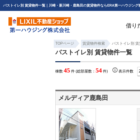
バストイレ別 賃貸物件一覧｜川崎・新川崎・鹿島田の賃貸物件ならERA第一ハウジング
借り
TOPページ
賃貸物件検索
バストイレ別 
バストイレ別 賃貸物件一覧
45
54
棟数
件 (総部屋数：
件)
表示件数
メルディア鹿島田