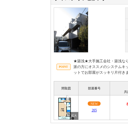
★築浅★大手施工会社・築浅な
派の方にオススメのシステムキ
ットでお部屋がスッキリ片付き
間取図
部屋番号
共
NEW
205