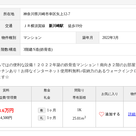
所在地
神奈川県川崎市幸区矢上12-7
交通
ＪＲ横須賀線
新川崎駅
徒歩19分
物件種別
マンション
築年月
2022年3月
階数/構造
3階建/S造(鉄骨造)
らではの便利な設備！２０２２年築の鉄骨造マンション！南向き２階のお部屋
ッチンあり！お得なインターネット使用料無料♪収納力のあるウォークインク
ます☆
賃料
敷金
間取り
お気に入り
物
益費/管理費
礼金
専有面積
1K
8.6万円
1ヶ月
敷
詳細
2
4,500円
1ヶ月
礼
25.01ｍ