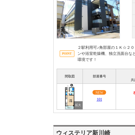
２駅利用可♪角部屋の１Ｋ☆２
ンや浴室乾燥機、独立洗面台な
環境です！
間取図
部屋番号
共
NEW
101
ウィステリア新川崎