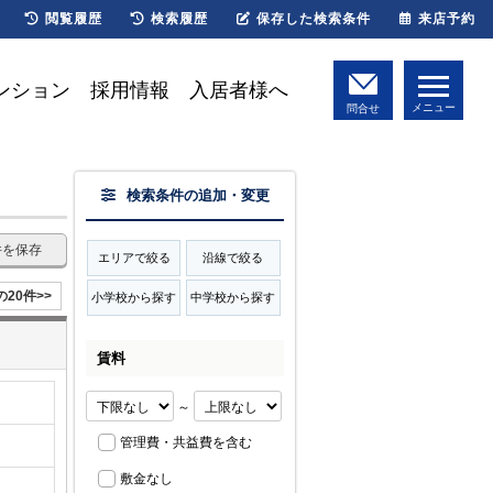
閲覧履歴
検索履歴
保存した検索条件
来店予約
ンション
採用情報
入居者様へ
メニュー
問合せ
検索条件の追加・変更
件を保存
エリアで絞る
沿線で絞る
の20件>>
小学校から探す
中学校から探す
賃料
～
管理費・共益費を含む
敷金なし