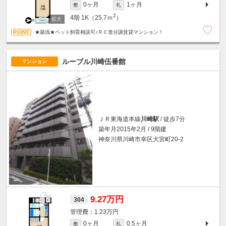
0ヶ月
1ヶ月
敷
礼
2
4階
1K（25.7ｍ
）
★築浅★ペット飼育相談可♪ＲＣ造分譲賃貸マンション！
ルーブル川崎伍番館
マンション
ＪＲ東海道本線
川崎駅
/ 徒歩7分
築年月2015年2月 / 9階建
神奈川県川崎市幸区大宮町20-2
9.27万円
304
1.23万円
0ヶ月
0.5ヶ月
敷
礼