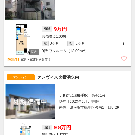
9万円
906
11,000円
0ヶ月
1ヶ月
敷
礼
2
9階
ワンルーム（18.09ｍ
）
家具・家電付き賃貸！
クレヴィスタ横浜矢向
マンション
ＪＲ南武線
尻手駅
/ 徒歩11分
築年月2023年2月 / 7階建
神奈川県横浜市鶴見区矢向1丁目5-29
9.8万円
101