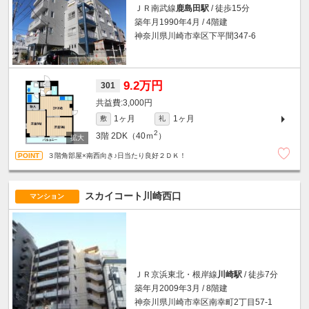
ＪＲ南武線
鹿島田駅
/ 徒歩15分
築年月1990年4月 / 4階建
神奈川県川崎市幸区下平間347-6
9.2万円
301
3,000円
1ヶ月
1ヶ月
敷
礼
2
3階
2DK（40ｍ
）
３階角部屋×南西向き♪日当たり良好２ＤＫ！
スカイコート川崎西口
マンション
ＪＲ京浜東北・根岸線
川崎駅
/ 徒歩7分
築年月2009年3月 / 8階建
神奈川県川崎市幸区南幸町2丁目57-1