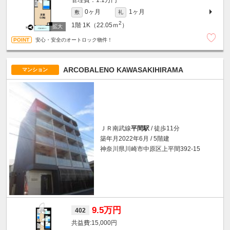
1.1万円
0ヶ月
1ヶ月
敷
礼
2
1階
1K（22.05ｍ
）
安心・安全のオートロック物件！
ARCOBALENO KAWASAKIHIRAMA
マンション
ＪＲ南武線
平間駅
/ 徒歩11分
築年月2022年6月 / 5階建
神奈川県川崎市中原区上平間392-15
9.5万円
402
15,000円