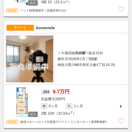
2
4階
1K（23.2ｍ
）
ペット飼育相談可！設備充実の1K♪
komorele
アパート
ＪＲ南武線
矢向駅
/ 徒歩16分
築年月2026年2月 / 3階建
神奈川県川崎市幸区小倉4丁目16-26
9.7万円
204
8,000円
0ヶ月
1ヶ月
敷
礼
2
2階
1DK（32.04ｍ
）
築浅☆オートロック付賃貸アパート！インターネット使用料無料♪