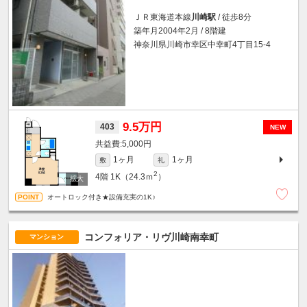
ＪＲ東海道本線
川崎駅
/ 徒歩8分
築年月2004年2月 / 8階建
神奈川県川崎市幸区中幸町4丁目15-4
9.5万円
403
NEW
5,000円
1ヶ月
1ヶ月
敷
礼
2
4階
1K（24.3ｍ
）
オートロック付き★設備充実の1K♪
コンフォリア・リヴ川崎南幸町
マンション