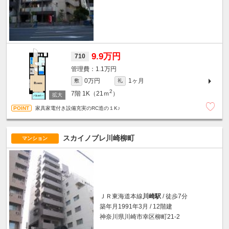
9.9万円
710
1.1万円
0万円
1ヶ月
敷
礼
2
7階
1K（21ｍ
）
家具家電付き設備充実のRC造の１K♪
スカイノブレ川崎柳町
マンション
ＪＲ東海道本線
川崎駅
/ 徒歩7分
築年月1991年3月 / 12階建
神奈川県川崎市幸区柳町21-2