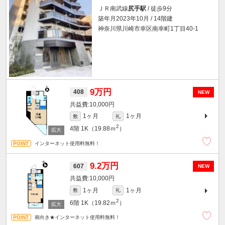
ＪＲ南武線
尻手駅
/ 徒歩9分
築年月2023年10月 / 14階建
神奈川県川崎市幸区南幸町1丁目40-1
9万円
408
NEW
10,000円
1ヶ月
1ヶ月
敷
礼
2
4階
1K（19.88ｍ
）
インターネット使用料無料！
9.2万円
607
NEW
10,000円
1ヶ月
1ヶ月
敷
礼
2
6階
1K（19.82ｍ
）
南向き★インターネット使用料無料！