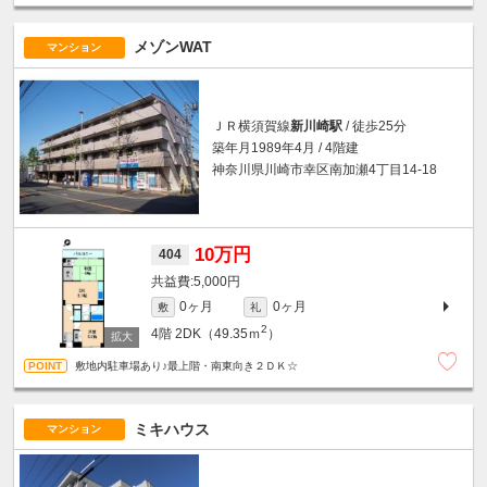
メゾンWAT
マンション
ＪＲ横須賀線
新川崎駅
/ 徒歩25分
築年月1989年4月 / 4階建
神奈川県川崎市幸区南加瀬4丁目14-18
10万円
404
5,000円
0ヶ月
0ヶ月
敷
礼
2
4階
2DK（49.35ｍ
）
敷地内駐車場あり♪最上階・南東向き２ＤＫ☆
ミキハウス
マンション