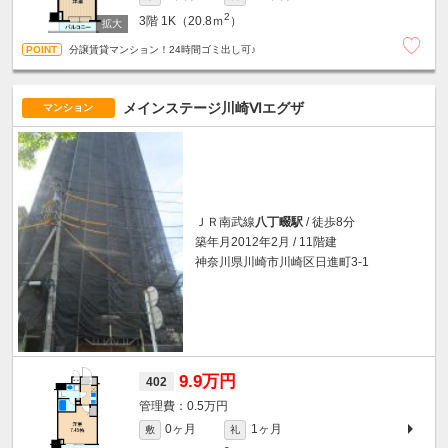
2
3階
1K（20.8ｍ
）
分譲賃貸マンション！24時間ゴミ出し可♪
メインステージ川崎Ⅵエグザ
マンション
ＪＲ南武線
八丁畷駅
/ 徒歩8分
築年月2012年2月 / 11階建
神奈川県川崎市川崎区日進町3-1
9.9万円
402
0.5万円
0ヶ月
1ヶ月
敷
礼