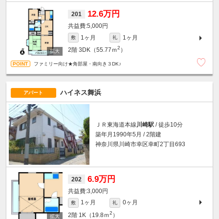
12.6万円
201
5,000円
1ヶ月
1ヶ月
敷
礼
2
2階
3DK（55.77ｍ
）
ファミリー向け★角部屋・南向き３DK♪
ハイネス舞浜
アパート
ＪＲ東海道本線
川崎駅
/ 徒歩10分
築年月1990年5月 / 2階建
神奈川県川崎市幸区幸町2丁目693
6.9万円
202
3,000円
1ヶ月
0ヶ月
敷
礼
2
2階
1K（19.8ｍ
）