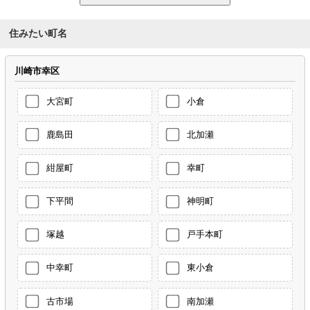
住みたい町名
川崎市幸区
大宮町
小倉
鹿島田
北加瀬
紺屋町
幸町
下平間
神明町
塚越
戸手本町
中幸町
東小倉
古市場
南加瀬