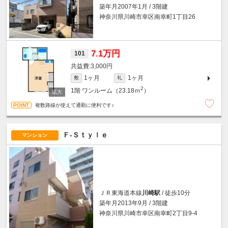
築年月2007年1月 / 3階建
神奈川県川崎市幸区南幸町1丁目26
7.1万円
101
3,000円
1ヶ月
1ヶ月
敷
礼
2
1階
ワンルーム（23.18ｍ
）
複数路線が使えて通勤に便利です♪
Ｆ-Ｓｔｙｌｅ
マンション
ＪＲ東海道本線
川崎駅
/ 徒歩10分
築年月2013年9月 / 3階建
神奈川県川崎市幸区南幸町2丁目9-4