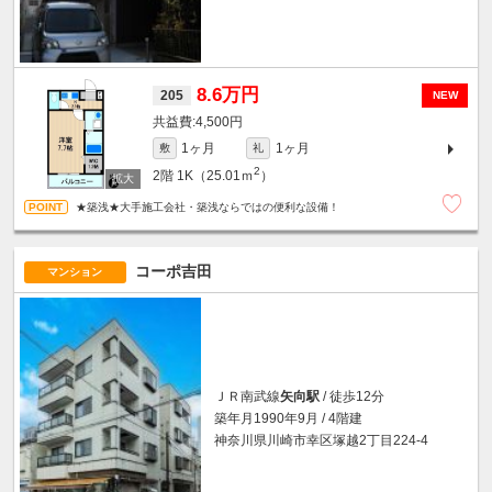
8.6万円
205
NEW
4,500円
1ヶ月
1ヶ月
敷
礼
2
2階
1K（25.01ｍ
）
★築浅★大手施工会社・築浅ならではの便利な設備！
コーポ吉田
マンション
ＪＲ南武線
矢向駅
/ 徒歩12分
築年月1990年9月 / 4階建
神奈川県川崎市幸区塚越2丁目224-4