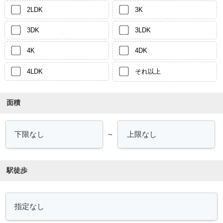
2LDK
3K
3DK
3LDK
4K
4DK
4LDK
それ以上
面積
～
駅徒歩