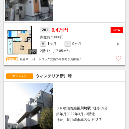
6.4万円
201
NEW
5,000円
1ヶ月
0ヶ月
敷
礼
2
2階
1K（17.05ｍ
）
礼金０円♪オートロック完備の南西向き角部屋☆
ウィステリア新川崎
マンション
ＪＲ横須賀線
新川崎駅
/ 徒歩19分
築年月2022年3月 / 3階建
神奈川県川崎市幸区矢上12-7