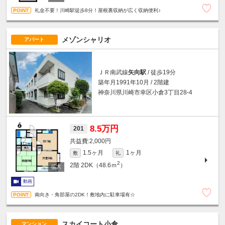
礼金不要！川崎駅徒歩8分！屋根裏収納が広く収納便利♪
メゾンシャリオ
アパート
ＪＲ南武線
矢向駅
/ 徒歩19分
築年月1991年10月 / 2階建
神奈川県川崎市幸区小倉3丁目28-4
8.5万円
201
2,000円
1.5ヶ月
1ヶ月
敷
礼
2
2階
2DK（48.6ｍ
）
動画
南向き・角部屋の2DK！敷地内に駐車場有☆
スカイコート小倉
マンション