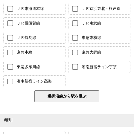
ＪＲ東海道本線
ＪＲ京浜東北・根岸線
ＪＲ横須賀線
ＪＲ南武線
ＪＲ鶴見線
東急東横線
京急本線
京急大師線
東急多摩川線
湘南新宿ライン宇須
湘南新宿ライン高海
種別