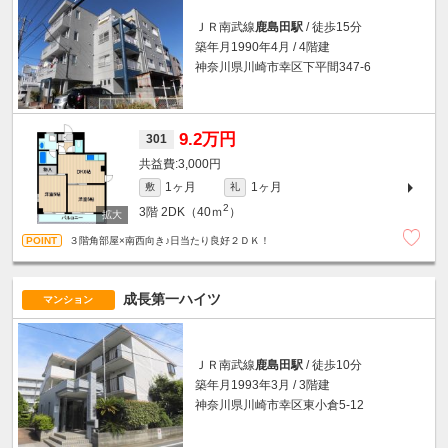
ＪＲ南武線
鹿島田駅
/ 徒歩15分
築年月1990年4月 / 4階建
神奈川県川崎市幸区下平間347-6
9.2万円
301
3,000円
1ヶ月
1ヶ月
敷
礼
2
3階
2DK（40ｍ
）
３階角部屋×南西向き♪日当たり良好２ＤＫ！
成長第一ハイツ
マンション
ＪＲ南武線
鹿島田駅
/ 徒歩10分
築年月1993年3月 / 3階建
神奈川県川崎市幸区東小倉5-12