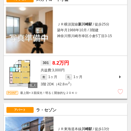
ＪＲ横須賀線
新川崎駅
/ 徒歩25分
築年月1988年10月 / 3階建
神奈川県川崎市幸区小倉5丁目3-15
8.2万円
301
3,000円
1ヶ月
1ヶ月
敷
礼
2
3階
2DK（42.8ｍ
）
最上階×３面採光！明るく開放的な２ＤＫ☆
ラ・セゾン
アパート
ＪＲ東海道本線
川崎駅
/ 徒歩13分