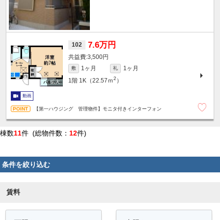
7.6万円
102
3,500円
1ヶ月
1ヶ月
敷
礼
2
1階
1K（22.57ｍ
）
動画
【第一ハウジング 管理物件】モニタ付きインターフォン
棟数
11
件 (総物件数：
12
件)
条件を絞り込む
賃料