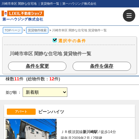
川崎市幸区 閑静な住宅地 ｜賃貸物件一覧｜第一ハウジング株式会社
TOPページ
賃貸物件検索
川崎市幸区 閑静な住宅地 賃貸物件一覧
選択中の条件
川崎市幸区 閑静な住宅地 賃貸物件一覧
条件を変更
条件を保存
棟数
11
件 (総物件数：
12
件)
並び順 ：
ビーンハイツ
アパート
ＪＲ横須賀線
新川崎駅
/ 徒歩14分
築年月2009年2月 / 2階建