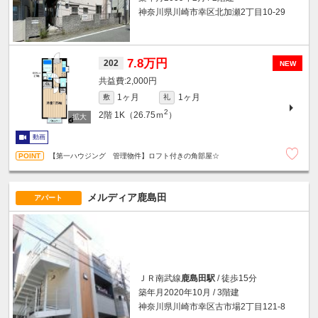
神奈川県川崎市幸区北加瀬2丁目10-29
7.8万円
202
NEW
2,000円
1ヶ月
1ヶ月
敷
礼
2
2階
1K（26.75ｍ
）
動画
【第一ハウジング 管理物件】ロフト付きの角部屋☆
メルディア鹿島田
アパート
ＪＲ南武線
鹿島田駅
/ 徒歩15分
築年月2020年10月 / 3階建
神奈川県川崎市幸区古市場2丁目121-8