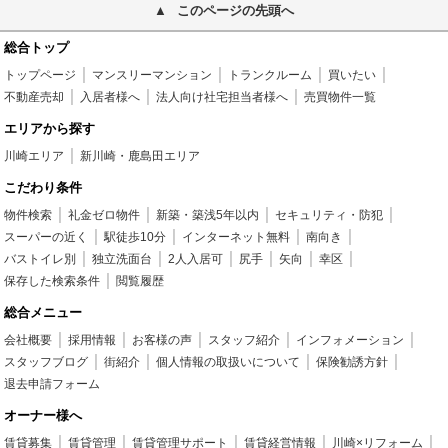
このページの先頭へ
総合トップ
トップページ
マンスリーマンション
トランクルーム
買いたい
不動産売却
入居者様へ
法人向け社宅担当者様へ
売買物件一覧
エリアから探す
川崎エリア
新川崎・鹿島田エリア
こだわり条件
物件検索
礼金ゼロ物件
新築・築浅5年以内
セキュリティ・防犯
スーパーの近く
駅徒歩10分
インターネット無料
南向き
バストイレ別
独立洗面台
2人入居可
尻手
矢向
幸区
保存した検索条件
閲覧履歴
総合メニュー
会社概要
採用情報
お客様の声
スタッフ紹介
インフォメーション
スタッフブログ
街紹介
個人情報の取扱いについて
保険勧誘方針
退去申請フォーム
オーナー様へ
賃貸募集
賃貸管理
賃貸管理サポート
賃貸経営情報
川崎×リフォーム