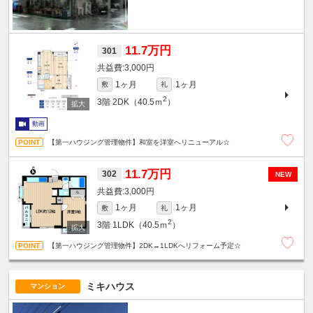
11.7万円
301
3,000円
1ヶ月
1ヶ月
敷
礼
2
3階
2DK（40.5ｍ
）
動画
【第一ハウジング管理物件】和室を洋室へリニューアル☆
11.7万円
302
NEW
3,000円
1ヶ月
1ヶ月
敷
礼
2
3階
1LDK（40.5ｍ
）
【第一ハウジング管理物件】2DK→1LDKへリフォーム予定☆
ミキハウス
マンション