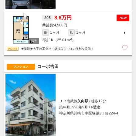
8.6万円
205
NEW
4,500円
1ヶ月
1ヶ月
敷
礼
2
2階
1K（25.01ｍ
）
★築浅★大手施工会社・築浅ならではの便利な設備！
コーポ吉田
マンション
ＪＲ南武線
矢向駅
/ 徒歩12分
築年月1990年9月 / 4階建
神奈川県川崎市幸区塚越2丁目224-4