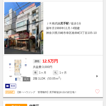
ＪＲ南武線
尻手駅
/ 徒歩1分
築年月1988年11月 / 4階建
神奈川県川崎市幸区南幸町3丁目105-10
12.5万円
201
3,000円
1ヶ月
1ヶ月
敷
礼
2
2階
1LDK（53.05ｍ
）
動画
【第一ハウジング 管理物件】尻手駅徒歩1分の好立地！