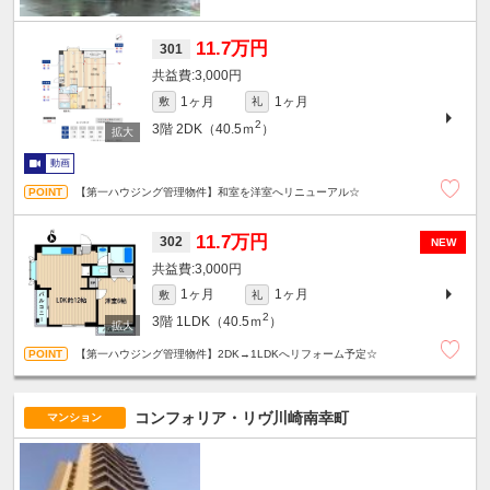
11.7万円
301
3,000円
1ヶ月
1ヶ月
敷
礼
2
3階
2DK（40.5ｍ
）
動画
【第一ハウジング管理物件】和室を洋室へリニューアル☆
11.7万円
302
NEW
3,000円
1ヶ月
1ヶ月
敷
礼
2
3階
1LDK（40.5ｍ
）
【第一ハウジング管理物件】2DK→1LDKへリフォーム予定☆
コンフォリア・リヴ川崎南幸町
マンション