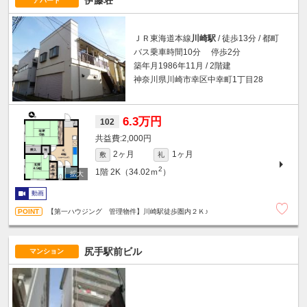
伊藤荘
アパート
ＪＲ東海道本線
川崎駅
/ 徒歩13分 / 都町
バス乗車時間10分 停歩2分
築年月1986年11月 / 2階建
神奈川県川崎市幸区中幸町1丁目28
6.3万円
102
2,000円
2ヶ月
1ヶ月
敷
礼
2
1階
2K（34.02ｍ
）
動画
【第一ハウジング 管理物件】川崎駅徒歩圏内２Ｋ♪
尻手駅前ビル
マンション