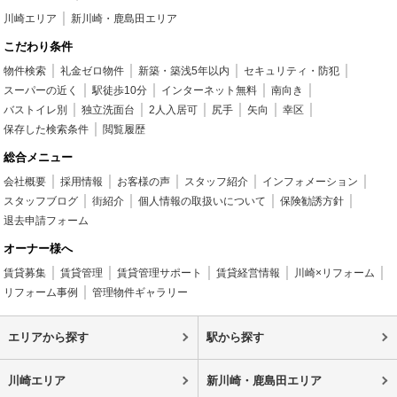
川崎エリア
新川崎・鹿島田エリア
こだわり条件
物件検索
礼金ゼロ物件
新築・築浅5年以内
セキュリティ・防犯
スーパーの近く
駅徒歩10分
インターネット無料
南向き
バストイレ別
独立洗面台
2人入居可
尻手
矢向
幸区
保存した検索条件
閲覧履歴
総合メニュー
会社概要
採用情報
お客様の声
スタッフ紹介
インフォメーション
スタッフブログ
街紹介
個人情報の取扱いについて
保険勧誘方針
退去申請フォーム
オーナー様へ
賃貸募集
賃貸管理
賃貸管理サポート
賃貸経営情報
川崎×リフォーム
リフォーム事例
管理物件ギャラリー
エリアから探す
駅から探す
川崎エリア
新川崎・鹿島田エリア