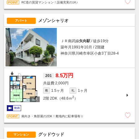
RC造の賃貸マンション！設備充実の1K♪
メゾンシャリオ
アパート
ＪＲ南武線
矢向駅
/ 徒歩19分
築年月1991年10月 / 2階建
神奈川県川崎市幸区小倉3丁目28-4
8.5万円
201
2,000円
1.5ヶ月
1ヶ月
敷
礼
2
2階
2DK（48.6ｍ
）
動画
南向き・角部屋の2DK！敷地内に駐車場有☆
グッドウッド
マンション