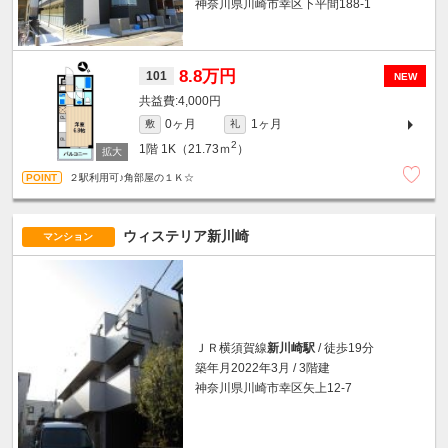
神奈川県川崎市幸区下平間188-1
8.8万円
101
NEW
4,000円
0ヶ月
1ヶ月
敷
礼
2
1階
1K（21.73ｍ
）
２駅利用可♪角部屋の１Ｋ☆
ウィステリア新川崎
マンション
ＪＲ横須賀線
新川崎駅
/ 徒歩19分
築年月2022年3月 / 3階建
神奈川県川崎市幸区矢上12-7