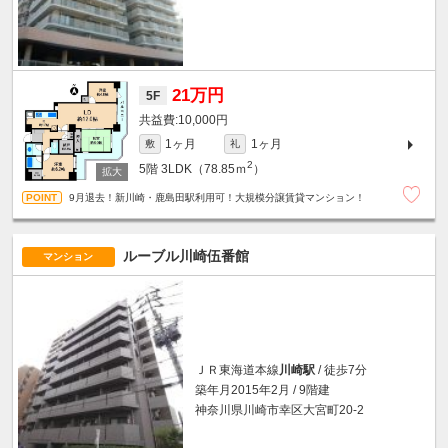
21万円
5F
10,000円
1ヶ月
1ヶ月
敷
礼
2
5階
3LDK（78.85ｍ
）
9月退去！新川崎・鹿島田駅利用可！大規模分譲賃貸マンション！
ルーブル川崎伍番館
マンション
ＪＲ東海道本線
川崎駅
/ 徒歩7分
築年月2015年2月 / 9階建
神奈川県川崎市幸区大宮町20-2