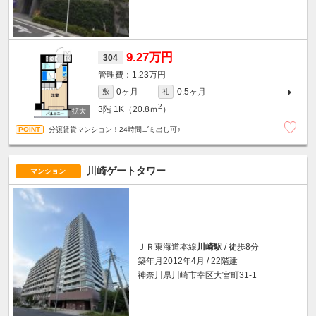
9.27万円
304
1.23万円
0ヶ月
0.5ヶ月
敷
礼
2
3階
1K（20.8ｍ
）
分譲賃貸マンション！24時間ゴミ出し可♪
川崎ゲートタワー
マンション
ＪＲ東海道本線
川崎駅
/ 徒歩8分
築年月2012年4月 / 22階建
神奈川県川崎市幸区大宮町31-1