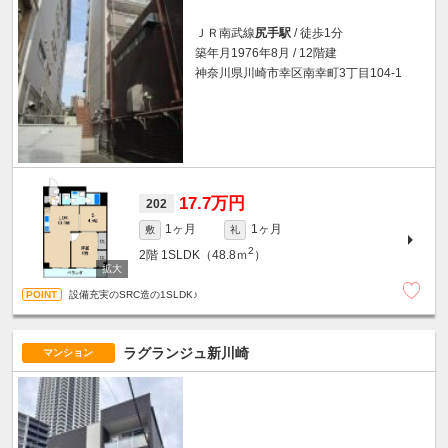
ＪＲ南武線
尻手駅
/ 徒歩1分
築年月1976年8月 / 12階建
神奈川県川崎市幸区南幸町3丁目104-1
17.7万円
202
1ヶ月
1ヶ月
敷
礼
2
2階
1SLDK（48.8ｍ
）
設備充実のSRC造の1SLDK♪
ラグランジュ新川崎
マンション