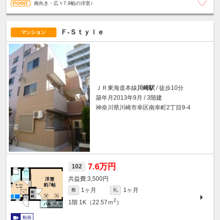
南向き・広々7.9帖の洋室♪
Ｆ-Ｓｔｙｌｅ
マンション
ＪＲ東海道本線
川崎駅
/ 徒歩10分
築年月2013年9月 / 3階建
神奈川県川崎市幸区南幸町2丁目9-4
7.6万円
102
3,500円
1ヶ月
1ヶ月
敷
礼
2
1階
1K（22.57ｍ
）
動画