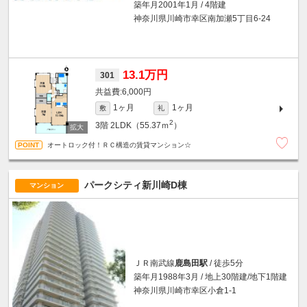
築年月2001年1月 / 4階建
神奈川県川崎市幸区南加瀬5丁目6-24
13.1万円
301
6,000円
1ヶ月
1ヶ月
敷
礼
2
3階
2LDK（55.37ｍ
）
オートロック付！ＲＣ構造の賃貸マンション☆
パークシティ新川崎D棟
マンション
ＪＲ南武線
鹿島田駅
/ 徒歩5分
築年月1988年3月 / 地上30階建/地下1階建
神奈川県川崎市幸区小倉1-1