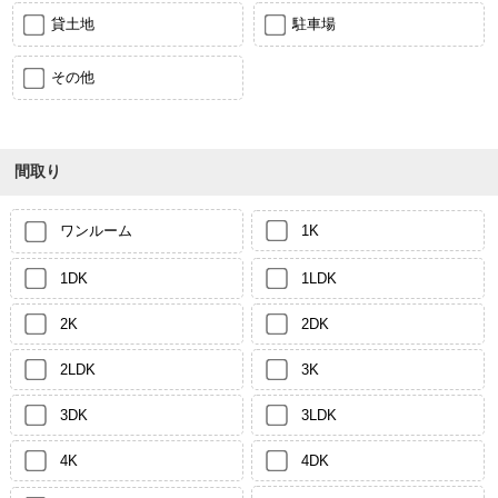
貸土地
駐車場
その他
間取り
ワンルーム
1K
1DK
1LDK
2K
2DK
2LDK
3K
3DK
3LDK
4K
4DK