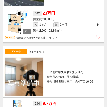
23万円
502
20,000円
1ヶ月
1ヶ月
敷
礼
2
5階
1LDK（62.39ｍ
）
複数路線利用可★分譲賃貸マンション
komorele
アパート
ＪＲ南武線
矢向駅
/ 徒歩16分
築年月2026年2月 / 3階建
神奈川県川崎市幸区小倉4丁目16-26
9.7万円
204