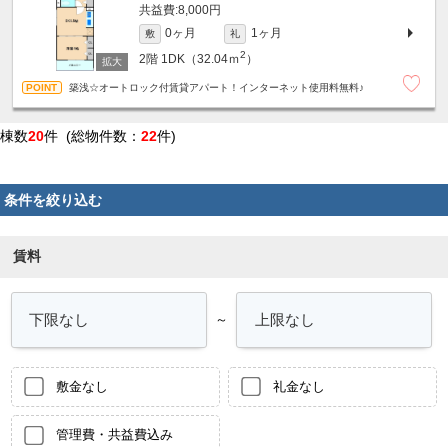
8,000円
0ヶ月
1ヶ月
敷
礼
2
2階
1DK（32.04ｍ
）
築浅☆オートロック付賃貸アパート！インターネット使用料無料♪
棟数
20
件 (総物件数：
22
件)
条件を絞り込む
賃料
～
敷金なし
礼金なし
管理費・共益費込み