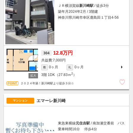
ＪＲ横須賀線
新川崎駅
/ 徒歩3分
築年月2024年2月 / 3階建
神奈川県川崎市幸区鹿島田１丁目4-56
12.8万円
304
7,000円
0ヶ月
0ヶ月
敷
礼
2
3階
1DK（27.83ｍ
）
２０２４年築！新川崎駅より徒歩３分☆
エマーレ新川崎
マンション
東急東横線
元住吉駅
/ 南加瀬交番前 バス
乗車時間16分 停歩4分