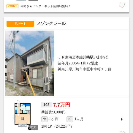
南向き★インターネット使用料無料！
メゾンクレール
アパート
ＪＲ東海道本線
川崎駅
/ 徒歩9分
築年月2005年1月 / 2階建
神奈川県川崎市幸区中幸町１丁目
7.7万円
103
3,000円
1ヶ月
1ヶ月
敷
礼
2
1階
1K（24.22ｍ
）