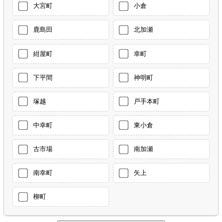
大宮町
小倉
鹿島田
北加瀬
紺屋町
幸町
下平間
神明町
塚越
戸手本町
中幸町
東小倉
古市場
南加瀬
南幸町
矢上
柳町