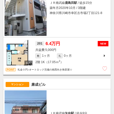
ＪＲ南武線
鹿島田駅
/ 徒歩15分
築年月2020年10月 / 3階建
神奈川県川崎市幸区古市場2丁目121-8
6.4万円
201
NEW
5,000円
1ヶ月
0ヶ月
敷
礼
2
2階
1K（17.05ｍ
）
礼金０円♪オートロック完備の南西向き角部屋☆
康成ビル
マンション
ＪＲ南武線
矢向駅
/ 徒歩9分