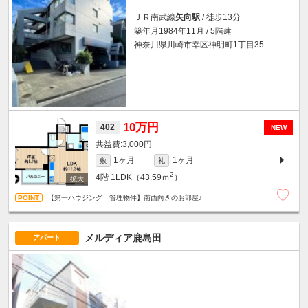
ＪＲ南武線
矢向駅
/ 徒歩13分
築年月1984年11月 / 5階建
神奈川県川崎市幸区神明町1丁目35
10万円
402
NEW
3,000円
1ヶ月
1ヶ月
敷
礼
2
4階
1LDK（43.59ｍ
）
【第一ハウジング 管理物件】南西向きのお部屋♪
メルディア鹿島田
アパート