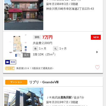
築年月1984年3月 / 3階建
神奈川県川崎市幸区塚越2丁目225-43
7万円
101
NEW
2,000円
1ヶ月
1ヶ月
敷
礼
2
1階
1DK（25ｍ
）
動画
角部屋1ＤＫ！3面採光で通風良好♪
リブリ・GrandeⅧ
マンション
ＪＲ南武線
鹿島田駅
/ 徒歩7分
築年月2019年7月 / 3階建