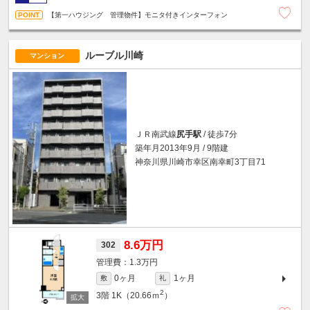
【第一ハウジング 管理物件】モニタ付きインターフォン
ルーブル川崎
マンション
ＪＲ南武線
尻手駅
/ 徒歩7分
築年月2013年9月 / 9階建
神奈川県川崎市幸区南幸町3丁目71
8.6万円
302
1.3万円
0ヶ月
1ヶ月
敷
礼
2
3階
1K（20.66ｍ
）