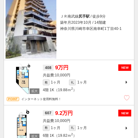
ＪＲ南武線
尻手駅
/ 徒歩9分
築年月2023年10月 / 14階建
神奈川県川崎市幸区南幸町1丁目40-1
9万円
408
NEW
10,000円
1ヶ月
1ヶ月
敷
礼
2
4階
1K（19.88ｍ
）
インターネット使用料無料！
9.2万円
607
NEW
10,000円
1ヶ月
1ヶ月
敷
礼
2
6階
1K（19.82ｍ
）