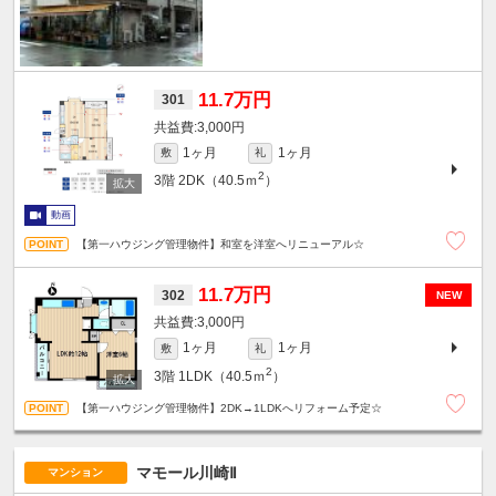
11.7万円
301
3,000円
1ヶ月
1ヶ月
敷
礼
2
3階
2DK（40.5ｍ
）
動画
【第一ハウジング管理物件】和室を洋室へリニューアル☆
11.7万円
302
NEW
3,000円
1ヶ月
1ヶ月
敷
礼
2
3階
1LDK（40.5ｍ
）
【第一ハウジング管理物件】2DK→1LDKへリフォーム予定☆
マモール川崎Ⅱ
マンション