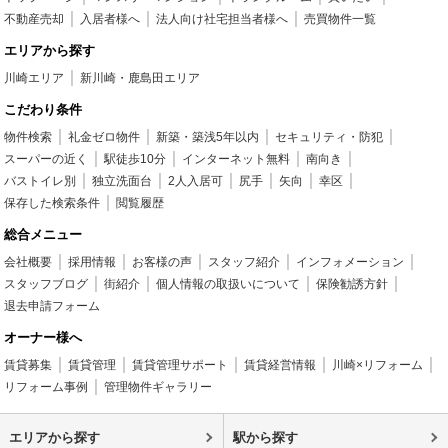
不動産売却
入居者様へ
法人向け社宅担当者様へ
売買物件一覧
エリアから探す
川崎エリア
新川崎・鹿島田エリア
こだわり条件
物件検索
礼金ゼロ物件
新築・築浅5年以内
セキュリティ・防犯
スーパーの近く
駅徒歩10分
インターネット無料
南向き
バストイレ別
独立洗面台
2人入居可
尻手
矢向
幸区
保存した検索条件
閲覧履歴
総合メニュー
会社概要
採用情報
お客様の声
スタッフ紹介
インフォメーション
スタッフブログ
街紹介
個人情報の取扱いについて
保険勧誘方針
退去申請フォーム
オーナー様へ
賃貸募集
賃貸管理
賃貸管理サポート
賃貸経営情報
川崎×リフォーム
リフォーム事例
管理物件ギャラリー
エリアから探す
駅から探す