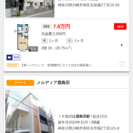
神奈川県川崎市幸区北加瀬2丁目10-29
7.8万円
202
NEW
2,000円
1ヶ月
1ヶ月
敷
礼
2
2階
1K（26.75ｍ
）
動画
【第一ハウジング 管理物件】ロフト付きの角部屋☆
メルディア鹿島田
アパート
ＪＲ南武線
鹿島田駅
/ 徒歩15分
築年月2020年10月 / 3階建
神奈川県川崎市幸区古市場2丁目121-8