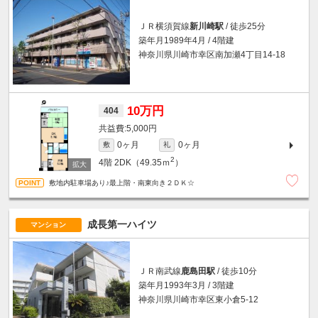
ＪＲ横須賀線
新川崎駅
/ 徒歩25分
築年月1989年4月 / 4階建
神奈川県川崎市幸区南加瀬4丁目14-18
10万円
404
5,000円
0ヶ月
0ヶ月
敷
礼
2
4階
2DK（49.35ｍ
）
敷地内駐車場あり♪最上階・南東向き２ＤＫ☆
成長第一ハイツ
マンション
ＪＲ南武線
鹿島田駅
/ 徒歩10分
築年月1993年3月 / 3階建
神奈川県川崎市幸区東小倉5-12