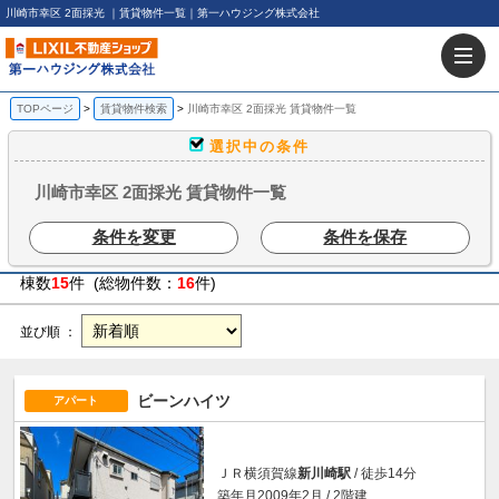
川崎市幸区 2面採光 ｜賃貸物件一覧｜第一ハウジング株式会社
TOPページ
賃貸物件検索
川崎市幸区 2面採光 賃貸物件一覧
選択中の条件
川崎市幸区 2面採光 賃貸物件一覧
条件を変更
条件を保存
棟数
15
件 (総物件数：
16
件)
並び順 ：
ビーンハイツ
アパート
ＪＲ横須賀線
新川崎駅
/ 徒歩14分
築年月2009年2月 / 2階建