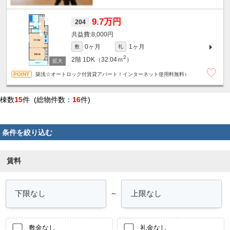
9.7万円
204
8,000円
0ヶ月
1ヶ月
敷
礼
2
2階
1DK（32.04ｍ
）
築浅☆オートロック付賃貸アパート！インターネット使用料無料♪
棟数
15
件 (総物件数：
16
件)
条件を絞り込む
賃料
～
敷金なし
礼金なし