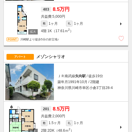
8.5万円
403
5,000円
1ヶ月
1ヶ月
敷
礼
2
4階
1K（17.61ｍ
）
川崎駅より徒歩5分の好立地♪
メゾンシャリオ
アパート
ＪＲ南武線
矢向駅
/ 徒歩19分
築年月1991年10月 / 2階建
神奈川県川崎市幸区小倉3丁目28-4
8.5万円
201
2,000円
1.5ヶ月
1ヶ月
敷
礼
2
2階
2DK（48.6ｍ
）