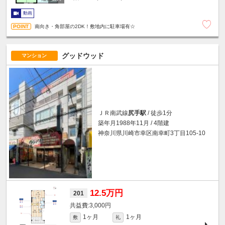
動画
南向き・角部屋の2DK！敷地内に駐車場有☆
グッドウッド
マンション
ＪＲ南武線
尻手駅
/ 徒歩1分
築年月1988年11月 / 4階建
神奈川県川崎市幸区南幸町3丁目105-10
12.5万円
201
3,000円
1ヶ月
1ヶ月
敷
礼