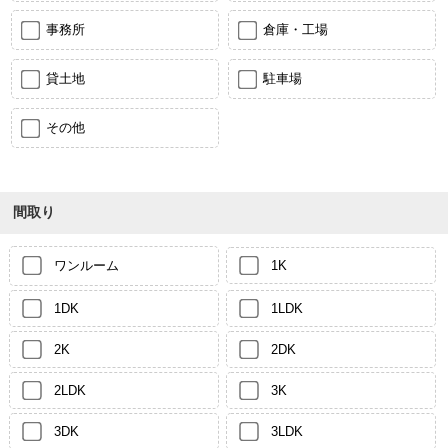
事務所
倉庫・工場
貸土地
駐車場
その他
間取り
ワンルーム
1K
1DK
1LDK
2K
2DK
2LDK
3K
3DK
3LDK