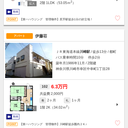
2
2階
1LDK（53.05ｍ
）
動画
【第一ハウジング 管理物件】尻手駅徒歩1分の好立地！
伊藤荘
アパート
ＪＲ東海道本線
川崎駅
/ 徒歩13分 / 都町
バス乗車時間10分 停歩2分
築年月1986年11月 / 2階建
神奈川県川崎市幸区中幸町1丁目28
6.3万円
102
2,000円
2ヶ月
1ヶ月
敷
礼
2
1階
2K（34.02ｍ
）
動画
【第一ハウジング 管理物件】川崎駅徒歩圏内２Ｋ♪