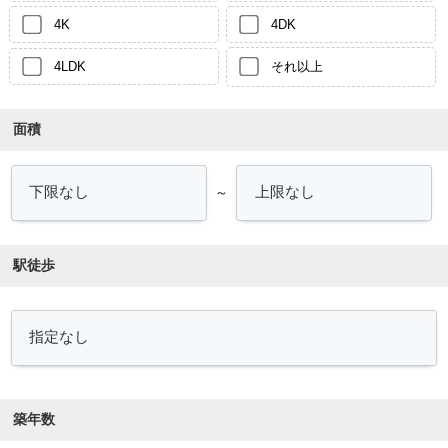
4K
4DK
4LDK
それ以上
面積
～
駅徒歩
築年数