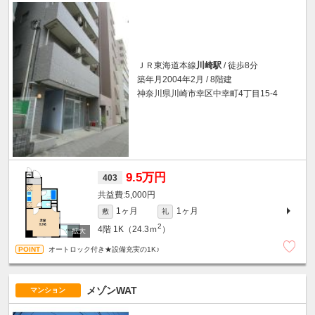
ＪＲ東海道本線
川崎駅
/ 徒歩8分
築年月2004年2月 / 8階建
神奈川県川崎市幸区中幸町4丁目15-4
9.5万円
403
5,000円
1ヶ月
1ヶ月
敷
礼
2
4階
1K（24.3ｍ
）
オートロック付き★設備充実の1K♪
メゾンWAT
マンション