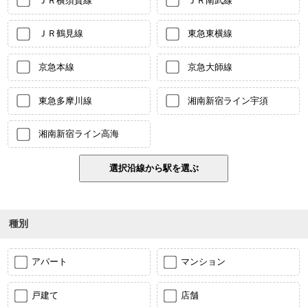
ＪＲ横須賀線
ＪＲ南武線
ＪＲ鶴見線
東急東横線
京急本線
京急大師線
東急多摩川線
湘南新宿ライン宇須
湘南新宿ライン高海
種別
アパート
マンション
戸建て
店舗