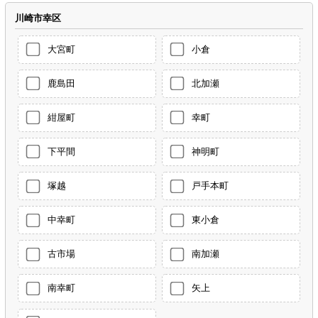
川崎市幸区
大宮町
小倉
鹿島田
北加瀬
紺屋町
幸町
下平間
神明町
塚越
戸手本町
中幸町
東小倉
古市場
南加瀬
南幸町
矢上