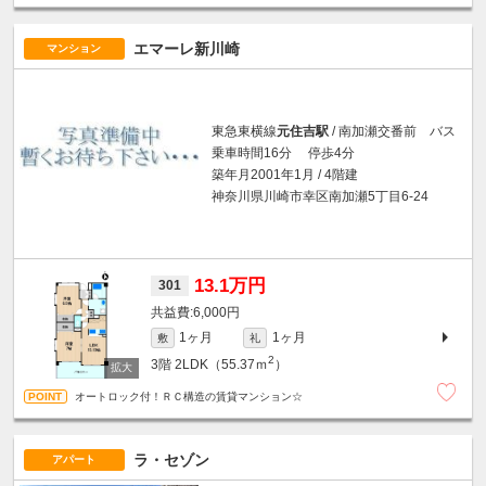
エマーレ新川崎
マンション
東急東横線
元住吉駅
/ 南加瀬交番前 バス
乗車時間16分 停歩4分
築年月2001年1月 / 4階建
神奈川県川崎市幸区南加瀬5丁目6-24
13.1万円
301
6,000円
1ヶ月
1ヶ月
敷
礼
2
3階
2LDK（55.37ｍ
）
オートロック付！ＲＣ構造の賃貸マンション☆
ラ・セゾン
アパート