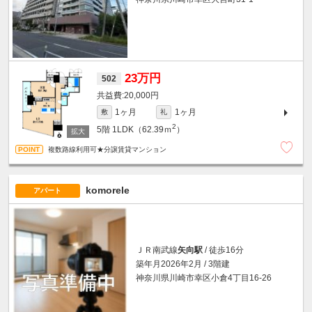
23万円
502
20,000円
1ヶ月
1ヶ月
敷
礼
2
5階
1LDK（62.39ｍ
）
複数路線利用可★分譲賃貸マンション
komorele
アパート
ＪＲ南武線
矢向駅
/ 徒歩16分
築年月2026年2月 / 3階建
神奈川県川崎市幸区小倉4丁目16-26