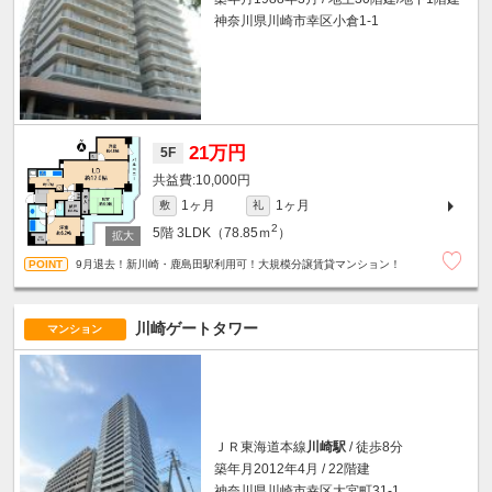
神奈川県川崎市幸区小倉1-1
21万円
5F
10,000円
1ヶ月
1ヶ月
敷
礼
2
5階
3LDK（78.85ｍ
）
9月退去！新川崎・鹿島田駅利用可！大規模分譲賃貸マンション！
川崎ゲートタワー
マンション
ＪＲ東海道本線
川崎駅
/ 徒歩8分
築年月2012年4月 / 22階建
神奈川県川崎市幸区大宮町31-1