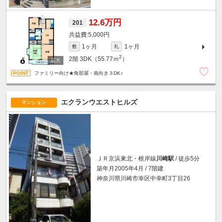
12.6万円
201
5,000円
1ヶ月
1ヶ月
敷
礼
2
2階
3DK（55.77ｍ
）
ファミリー向け★角部屋・南向き３DK♪
エクランウエストヒルズ
マンション
ＪＲ京浜東北・根岸線
川崎駅
/ 徒歩5分
築年月2005年4月 / 7階建
神奈川県川崎市幸区中幸町3丁目26