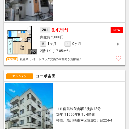
6.4万円
201
NEW
5,000円
1ヶ月
0ヶ月
敷
礼
2
2階
1K（17.05ｍ
）
礼金０円♪オートロック完備の南西向き角部屋☆
コーポ吉田
マンション
ＪＲ南武線
矢向駅
/ 徒歩12分
築年月1990年9月 / 4階建
神奈川県川崎市幸区塚越2丁目224-4