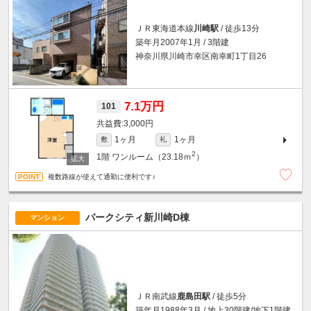
ＪＲ東海道本線
川崎駅
/ 徒歩13分
築年月2007年1月 / 3階建
神奈川県川崎市幸区南幸町1丁目26
7.1万円
101
3,000円
1ヶ月
1ヶ月
敷
礼
2
1階
ワンルーム（23.18ｍ
）
複数路線が使えて通勤に便利です♪
パークシティ新川崎D棟
マンション
ＪＲ南武線
鹿島田駅
/ 徒歩5分
築年月1988年3月 / 地上30階建/地下1階建