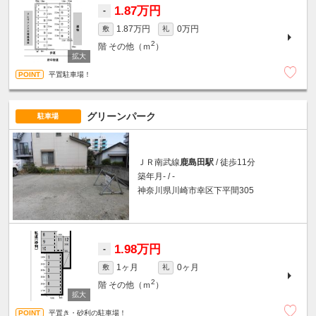
1.87万円
-
1.87万円
0万円
敷
礼
2
階
その他（ｍ
）
平置駐車場！
グリーンパーク
駐車場
ＪＲ南武線
鹿島田駅
/ 徒歩11分
築年月- / -
神奈川県川崎市幸区下平間305
1.98万円
-
1ヶ月
0ヶ月
敷
礼
2
階
その他（ｍ
）
平置き・砂利の駐車場！