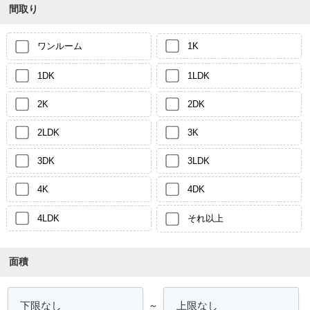
間取り
ワンルーム
1K
1DK
1LDK
2K
2DK
2LDK
3K
3DK
3LDK
4K
4DK
4LDK
それ以上
面積
～