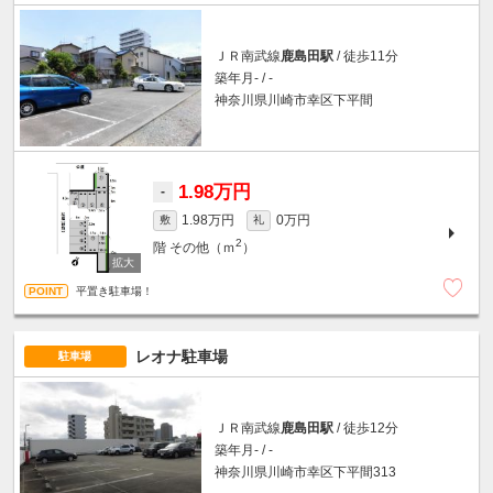
ＪＲ南武線
鹿島田駅
/ 徒歩11分
築年月- / -
神奈川県川崎市幸区下平間
1.98万円
-
1.98万円
0万円
敷
礼
2
階
その他（ｍ
）
平置き駐車場！
レオナ駐車場
駐車場
ＪＲ南武線
鹿島田駅
/ 徒歩12分
築年月- / -
神奈川県川崎市幸区下平間313