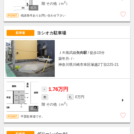
2
階
その他（ｍ
）
他諸条件ありお問い合わせ下さい
ヨシオカ駐車場
駐車場
ＪＲ南武線
矢向駅
/ 徒歩10分
築年月- / -
神奈川県川崎市幸区塚越2丁目225-21
1.76万円
-
0万円
敷
礼
2
階
その他（ｍ
）
平置駐車場です。
グリーンパークⅠ
駐車場