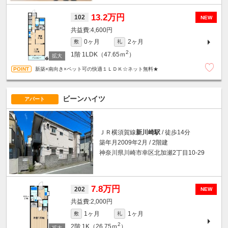
13.2万円
102
NEW
4,600円
0ヶ月
2ヶ月
敷
礼
2
1階
1LDK（47.65ｍ
）
新築×南向き×ペット可の快適１ＬＤＫ☆ネット無料★
ビーンハイツ
アパート
ＪＲ横須賀線
新川崎駅
/ 徒歩14分
築年月2009年2月 / 2階建
神奈川県川崎市幸区北加瀬2丁目10-29
7.8万円
202
NEW
2,000円
1ヶ月
1ヶ月
敷
礼
2
2階
1K（26.75ｍ
）