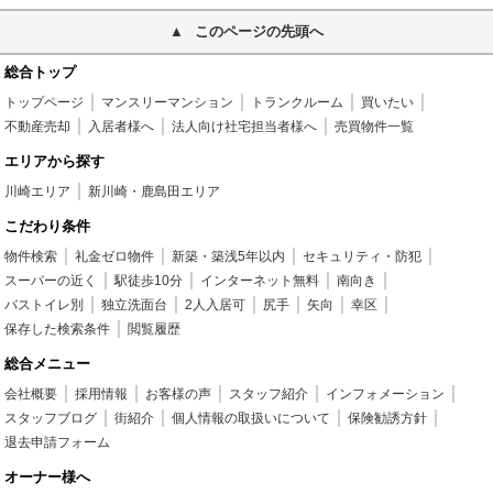
このページの先頭へ
総合トップ
トップページ
マンスリーマンション
トランクルーム
買いたい
不動産売却
入居者様へ
法人向け社宅担当者様へ
売買物件一覧
エリアから探す
川崎エリア
新川崎・鹿島田エリア
こだわり条件
物件検索
礼金ゼロ物件
新築・築浅5年以内
セキュリティ・防犯
スーパーの近く
駅徒歩10分
インターネット無料
南向き
バストイレ別
独立洗面台
2人入居可
尻手
矢向
幸区
保存した検索条件
閲覧履歴
総合メニュー
会社概要
採用情報
お客様の声
スタッフ紹介
インフォメーション
スタッフブログ
街紹介
個人情報の取扱いについて
保険勧誘方針
退去申請フォーム
オーナー様へ