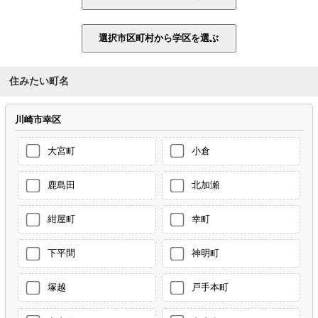
住みたい町名
川崎市幸区
大宮町
小倉
鹿島田
北加瀬
紺屋町
幸町
下平間
神明町
塚越
戸手本町