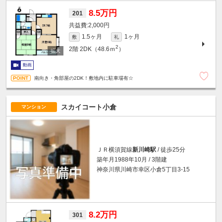
8.5万円
201
2,000円
1.5ヶ月
1ヶ月
敷
礼
2
2階
2DK（48.6ｍ
）
動画
南向き・角部屋の2DK！敷地内に駐車場有☆
スカイコート小倉
マンション
ＪＲ横須賀線
新川崎駅
/ 徒歩25分
築年月1988年10月 / 3階建
神奈川県川崎市幸区小倉5丁目3-15
8.2万円
301