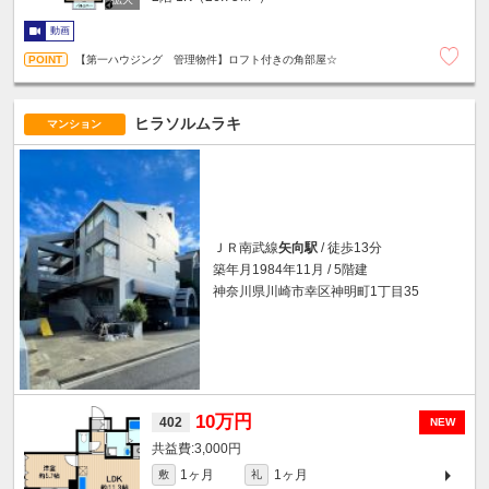
動画
【第一ハウジング 管理物件】ロフト付きの角部屋☆
ヒラソルムラキ
マンション
ＪＲ南武線
矢向駅
/ 徒歩13分
築年月1984年11月 / 5階建
神奈川県川崎市幸区神明町1丁目35
10万円
402
NEW
3,000円
1ヶ月
1ヶ月
敷
礼