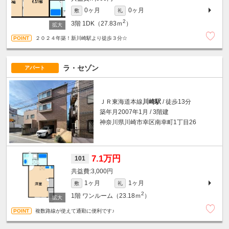
0ヶ月
0ヶ月
敷
礼
2
3階
1DK（27.83ｍ
）
２０２４年築！新川崎駅より徒歩３分☆
ラ・セゾン
アパート
ＪＲ東海道本線
川崎駅
/ 徒歩13分
築年月2007年1月 / 3階建
神奈川県川崎市幸区南幸町1丁目26
7.1万円
101
3,000円
1ヶ月
1ヶ月
敷
礼
2
1階
ワンルーム（23.18ｍ
）
複数路線が使えて通勤に便利です♪