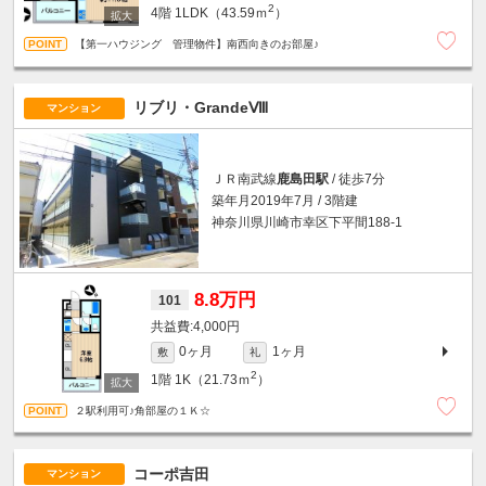
2
4階
1LDK（43.59ｍ
）
【第一ハウジング 管理物件】南西向きのお部屋♪
リブリ・GrandeⅧ
マンション
ＪＲ南武線
鹿島田駅
/ 徒歩7分
築年月2019年7月 / 3階建
神奈川県川崎市幸区下平間188-1
8.8万円
101
4,000円
0ヶ月
1ヶ月
敷
礼
2
1階
1K（21.73ｍ
）
２駅利用可♪角部屋の１Ｋ☆
コーポ吉田
マンション