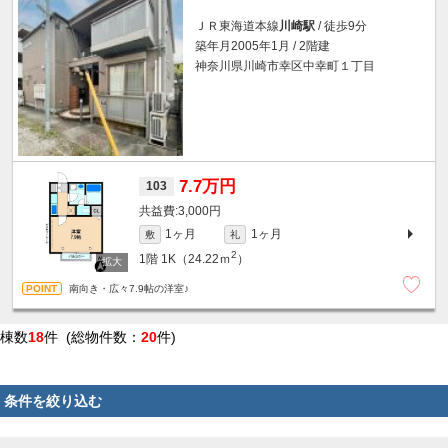
ＪＲ東海道本線
川崎駅
/ 徒歩9分
築年月2005年1月 / 2階建
神奈川県川崎市幸区中幸町１丁目
7.7万円
103
3,000円
1ヶ月
1ヶ月
敷
礼
2
1階
1K（24.22ｍ
）
南向き・広々7.9帖の洋室♪
棟数
18
件 (総物件数：
20
件)
条件を絞り込む