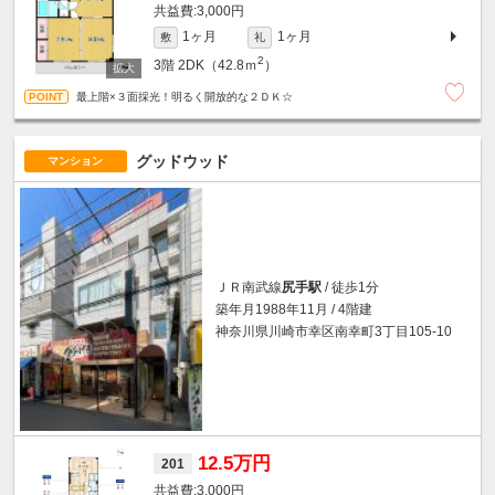
3,000円
1ヶ月
1ヶ月
敷
礼
2
3階
2DK（42.8ｍ
）
最上階×３面採光！明るく開放的な２ＤＫ☆
グッドウッド
マンション
ＪＲ南武線
尻手駅
/ 徒歩1分
築年月1988年11月 / 4階建
神奈川県川崎市幸区南幸町3丁目105-10
12.5万円
201
3,000円