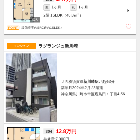
1ヶ月
1ヶ月
敷
礼
2
2階
1SLDK（48.8ｍ
）
設備充実のSRC造の1SLDK♪
ラグランジュ新川崎
マンション
ＪＲ横須賀線
新川崎駅
/ 徒歩3分
築年月2024年2月 / 3階建
神奈川県川崎市幸区鹿島田１丁目4-56
12.8万円
304
7,000円