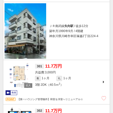
ＪＲ南武線
矢向駅
/ 徒歩12分
築年月1990年9月 / 4階建
神奈川県川崎市幸区塚越2丁目224-4
11.7万円
301
3,000円
1ヶ月
1ヶ月
敷
礼
2
3階
2DK（40.5ｍ
）
動画
【第一ハウジング管理物件】和室を洋室へリニューアル☆
11.7万円
302