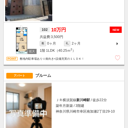
10万円
102
NEW
3,500円
0ヶ月
2ヶ月
敷
礼
2
1階
1LDK（40.25ｍ
）
敷地内駐車場あり☆南向き×設備充実の１ＬＤＫ！
ブルーム
アパート
ＪＲ横須賀線
新川崎駅
/ 徒歩22分
築年月新築 / 3階建
神奈川県川崎市幸区南加瀬2丁目29-10