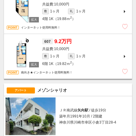
10,000円
1ヶ月
1ヶ月
敷
礼
2
4階
1K（19.88ｍ
）
インターネット使用料無料！
9.2万円
607
10,000円
1ヶ月
1ヶ月
敷
礼
2
6階
1K（19.82ｍ
）
南向き★インターネット使用料無料！
メゾンシャリオ
アパート
ＪＲ南武線
矢向駅
/ 徒歩19分
築年月1991年10月 / 2階建
神奈川県川崎市幸区小倉3丁目28-4