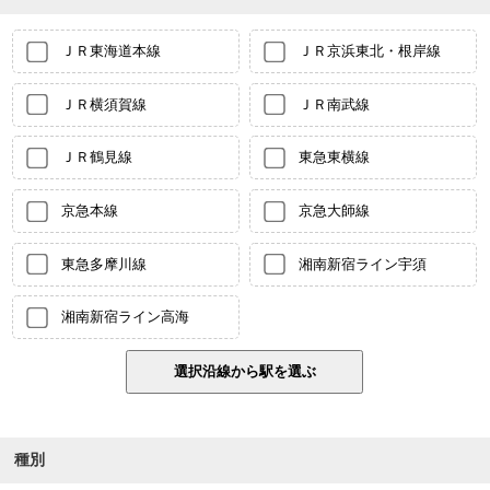
ＪＲ東海道本線
ＪＲ京浜東北・根岸線
ＪＲ横須賀線
ＪＲ南武線
ＪＲ鶴見線
東急東横線
京急本線
京急大師線
東急多摩川線
湘南新宿ライン宇須
湘南新宿ライン高海
種別