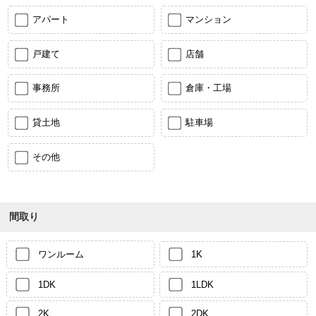
アパート
マンション
戸建て
店舗
事務所
倉庫・工場
貸土地
駐車場
その他
間取り
ワンルーム
1K
1DK
1LDK
2K
2DK