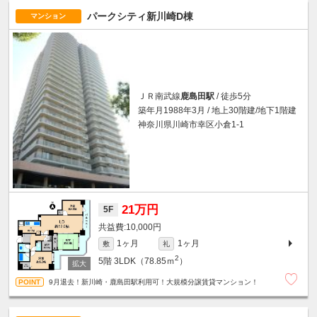
パークシティ新川崎D棟
マンション
ＪＲ南武線
鹿島田駅
/ 徒歩5分
築年月1988年3月 / 地上30階建/地下1階建
神奈川県川崎市幸区小倉1-1
21万円
5F
10,000円
1ヶ月
1ヶ月
敷
礼
2
5階
3LDK（78.85ｍ
）
9月退去！新川崎・鹿島田駅利用可！大規模分譲賃貸マンション！