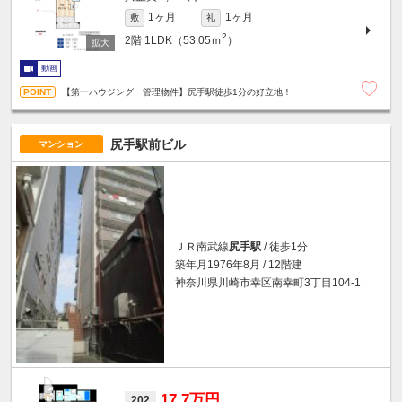
1ヶ月
1ヶ月
敷
礼
2
2階
1LDK（53.05ｍ
）
動画
【第一ハウジング 管理物件】尻手駅徒歩1分の好立地！
尻手駅前ビル
マンション
ＪＲ南武線
尻手駅
/ 徒歩1分
築年月1976年8月 / 12階建
神奈川県川崎市幸区南幸町3丁目104-1
17.7万円
202