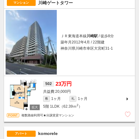
川崎ゲートタワー
マンション
ＪＲ東海道本線
川崎駅
/ 徒歩8分
築年月2012年4月 / 22階建
神奈川県川崎市幸区大宮町31-1
23万円
502
20,000円
1ヶ月
1ヶ月
敷
礼
2
5階
1LDK（62.39ｍ
）
複数路線利用可★分譲賃貸マンション
komorele
アパート