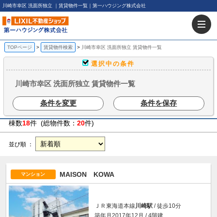
川崎市幸区 洗面所独立 ｜賃貸物件一覧｜第一ハウジング株式会社
TOPページ
賃貸物件検索
川崎市幸区 洗面所独立 賃貸物件一覧
選択中の条件
川崎市幸区 洗面所独立 賃貸物件一覧
条件を変更
条件を保存
棟数
18
件 (総物件数：
20
件)
並び順 ：
MAISON KOWA
マンション
ＪＲ東海道本線
川崎駅
/ 徒歩10分
築年月2017年12月 / 4階建