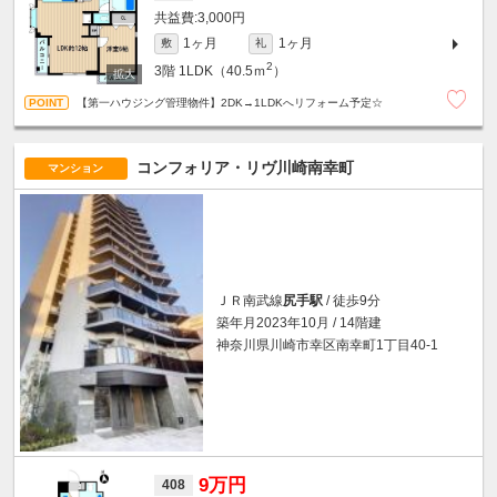
3,000円
1ヶ月
1ヶ月
敷
礼
2
3階
1LDK（40.5ｍ
）
【第一ハウジング管理物件】2DK→1LDKへリフォーム予定☆
コンフォリア・リヴ川崎南幸町
マンション
ＪＲ南武線
尻手駅
/ 徒歩9分
築年月2023年10月 / 14階建
神奈川県川崎市幸区南幸町1丁目40-1
9万円
408