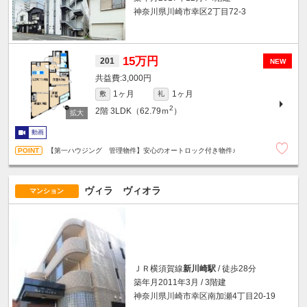
神奈川県川崎市幸区2丁目72-3
15万円
201
NEW
3,000円
1ヶ月
1ヶ月
敷
礼
2
2階
3LDK（62.79ｍ
）
動画
【第一ハウジング 管理物件】安心のオートロック付き物件♪
ヴィラ ヴィオラ
マンション
ＪＲ横須賀線
新川崎駅
/ 徒歩28分
築年月2011年3月 / 3階建
神奈川県川崎市幸区南加瀬4丁目20-19