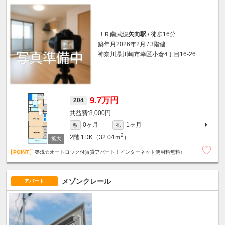
ＪＲ南武線
矢向駅
/ 徒歩16分
築年月2026年2月 / 3階建
神奈川県川崎市幸区小倉4丁目16-26
9.7万円
204
8,000円
0ヶ月
1ヶ月
敷
礼
2
2階
1DK（32.04ｍ
）
築浅☆オートロック付賃貸アパート！インターネット使用料無料♪
メゾンクレール
アパート