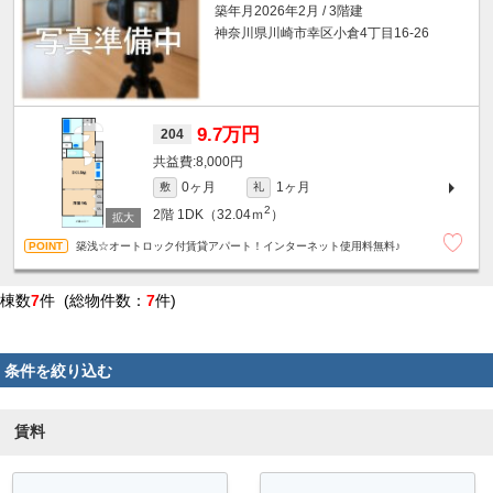
築年月2026年2月 / 3階建
神奈川県川崎市幸区小倉4丁目16-26
9.7万円
204
8,000円
0ヶ月
1ヶ月
敷
礼
2
2階
1DK（32.04ｍ
）
築浅☆オートロック付賃貸アパート！インターネット使用料無料♪
棟数
7
件 (総物件数：
7
件)
条件を絞り込む
賃料