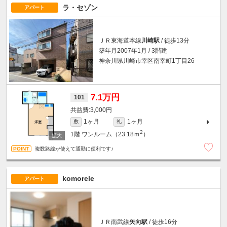
ラ・セゾン
アパート
ＪＲ東海道本線
川崎駅
/ 徒歩13分
築年月2007年1月 / 3階建
神奈川県川崎市幸区南幸町1丁目26
7.1万円
101
3,000円
1ヶ月
1ヶ月
敷
礼
2
1階
ワンルーム（23.18ｍ
）
複数路線が使えて通勤に便利です♪
komorele
アパート
ＪＲ南武線
矢向駅
/ 徒歩16分