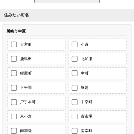
住みたい町名
川崎市幸区
大宮町
小倉
鹿島田
北加瀬
紺屋町
幸町
下平間
塚越
戸手本町
中幸町
東小倉
古市場
南加瀬
南幸町