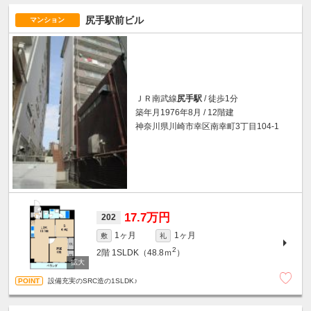
尻手駅前ビル
マンション
ＪＲ南武線
尻手駅
/ 徒歩1分
築年月1976年8月 / 12階建
神奈川県川崎市幸区南幸町3丁目104-1
17.7万円
202
1ヶ月
1ヶ月
敷
礼
2
2階
1SLDK（48.8ｍ
）
設備充実のSRC造の1SLDK♪