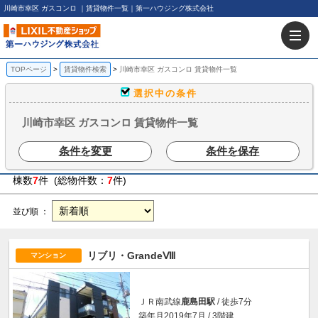
川崎市幸区 ガスコンロ ｜賃貸物件一覧｜第一ハウジング株式会社
TOPページ
賃貸物件検索
川崎市幸区 ガスコンロ 賃貸物件一覧
選択中の条件
川崎市幸区 ガスコンロ 賃貸物件一覧
条件を変更
条件を保存
棟数
7
件 (総物件数：
7
件)
並び順 ：
リブリ・GrandeⅧ
マンション
ＪＲ南武線
鹿島田駅
/ 徒歩7分
築年月2019年7月 / 3階建