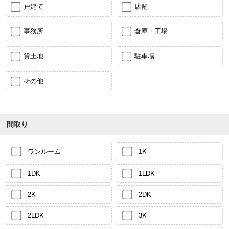
戸建て
店舗
事務所
倉庫・工場
貸土地
駐車場
その他
間取り
ワンルーム
1K
1DK
1LDK
2K
2DK
2LDK
3K