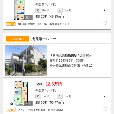
5,000円
0ヶ月
0ヶ月
敷
礼
2
4階
2DK（49.35ｍ
）
敷地内駐車場あり♪最上階・南東向き２ＤＫ☆
成長第一ハイツ
マンション
ＪＲ南武線
鹿島田駅
/ 徒歩10分
築年月1993年3月 / 3階建
神奈川県川崎市幸区東小倉5-12
12.6万円
201
5,000円
1ヶ月
1ヶ月
敷
礼
2
2階
3DK（55.77ｍ
）
ファミリー向け★角部屋・南向き３DK♪