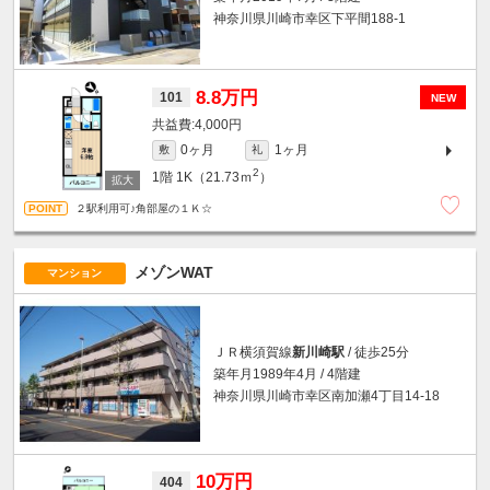
神奈川県川崎市幸区下平間188-1
8.8万円
101
NEW
4,000円
0ヶ月
1ヶ月
敷
礼
2
1階
1K（21.73ｍ
）
２駅利用可♪角部屋の１Ｋ☆
メゾンWAT
マンション
ＪＲ横須賀線
新川崎駅
/ 徒歩25分
築年月1989年4月 / 4階建
神奈川県川崎市幸区南加瀬4丁目14-18
10万円
404