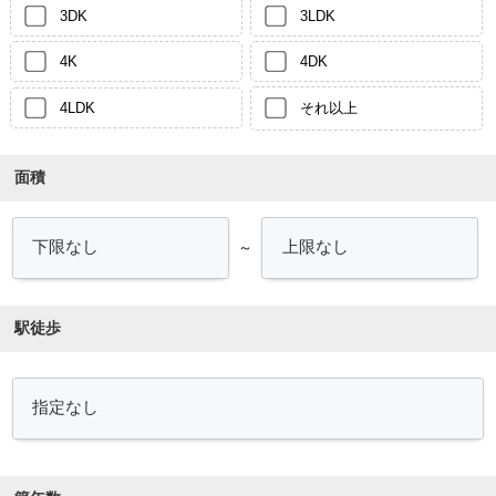
3DK
3LDK
4K
4DK
4LDK
それ以上
面積
～
駅徒歩