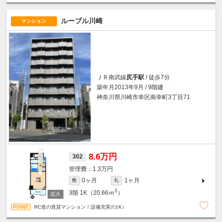
ルーブル川崎
マンション
ＪＲ南武線
尻手駅
/ 徒歩7分
築年月2013年9月 / 9階建
神奈川県川崎市幸区南幸町3丁目71
8.6万円
302
1.3万円
0ヶ月
1ヶ月
敷
礼
2
3階
1K（20.66ｍ
）
RC造の賃貸マンション！設備充実の1K♪