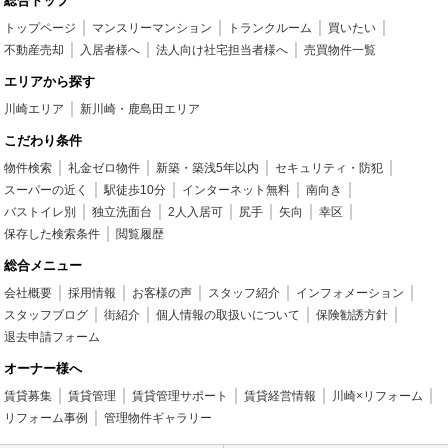
総合トップ
トップページ
マンスリーマンション
トランクルーム
買いたい
不動産売却
入居者様へ
法人向け社宅担当者様へ
売買物件一覧
エリアから探す
川崎エリア
新川崎・鹿島田エリア
こだわり条件
物件検索
礼金ゼロ物件
新築・築浅5年以内
セキュリティ・防犯
スーパーの近く
駅徒歩10分
インターネット無料
南向き
バストイレ別
独立洗面台
2人入居可
尻手
矢向
幸区
保存した検索条件
閲覧履歴
総合メニュー
会社概要
採用情報
お客様の声
スタッフ紹介
インフォメーション
スタッフブログ
街紹介
個人情報の取扱いについて
保険勧誘方針
退去申請フォーム
オーナー様へ
賃貸募集
賃貸管理
賃貸管理サポート
賃貸経営情報
川崎×リフォーム
リフォーム事例
管理物件ギャラリー