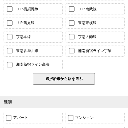
ＪＲ横須賀線
ＪＲ南武線
ＪＲ鶴見線
東急東横線
京急本線
京急大師線
東急多摩川線
湘南新宿ライン宇須
湘南新宿ライン高海
種別
アパート
マンション