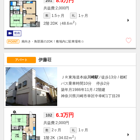
8.5万円
201
2,000円
1.5ヶ月
1ヶ月
敷
礼
2
2階
2DK（48.6ｍ
）
動画
南向き・角部屋の2DK！敷地内に駐車場有☆
伊藤荘
アパート
ＪＲ東海道本線
川崎駅
/ 徒歩13分 / 都町
バス乗車時間10分 停歩2分
築年月1986年11月 / 2階建
神奈川県川崎市幸区中幸町1丁目28
6.3万円
102
2,000円
2ヶ月
1ヶ月
敷
礼
2
1階
2K（34.02ｍ
）