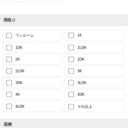
間取り
ワンルーム
1K
1DK
1LDK
2K
2DK
2LDK
3K
3DK
3LDK
4K
4DK
4LDK
それ以上
面積