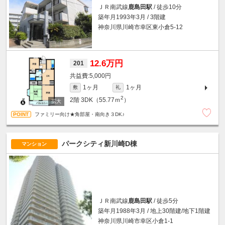
ＪＲ南武線
鹿島田駅
/ 徒歩10分
築年月1993年3月 / 3階建
神奈川県川崎市幸区東小倉5-12
12.6万円
201
5,000円
1ヶ月
1ヶ月
敷
礼
2
2階
3DK（55.77ｍ
）
ファミリー向け★角部屋・南向き３DK♪
パークシティ新川崎D棟
マンション
ＪＲ南武線
鹿島田駅
/ 徒歩5分
築年月1988年3月 / 地上30階建/地下1階建
神奈川県川崎市幸区小倉1-1