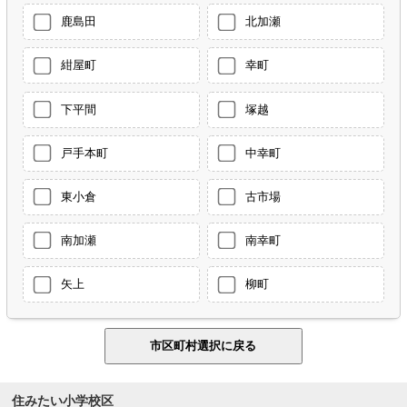
鹿島田
北加瀬
紺屋町
幸町
下平間
塚越
戸手本町
中幸町
東小倉
古市場
南加瀬
南幸町
矢上
柳町
住みたい小学校区