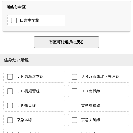
川崎市幸区
日吉中学校
住みたい沿線
ＪＲ東海道本線
ＪＲ京浜東北・根岸線
ＪＲ横須賀線
ＪＲ南武線
ＪＲ鶴見線
東急東横線
京急本線
京急大師線