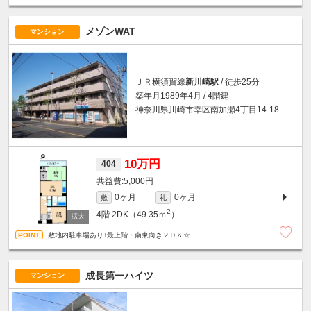
メゾンWAT
マンション
ＪＲ横須賀線
新川崎駅
/ 徒歩25分
築年月1989年4月 / 4階建
神奈川県川崎市幸区南加瀬4丁目14-18
10万円
404
5,000円
0ヶ月
0ヶ月
敷
礼
2
4階
2DK（49.35ｍ
）
敷地内駐車場あり♪最上階・南東向き２ＤＫ☆
成長第一ハイツ
マンション