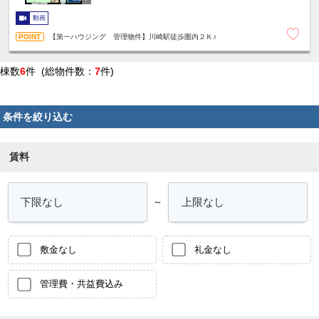
動画
【第一ハウジング 管理物件】川崎駅徒歩圏内２Ｋ♪
棟数
6
件 (総物件数：
7
件)
条件を絞り込む
賃料
～
敷金なし
礼金なし
管理費・共益費込み