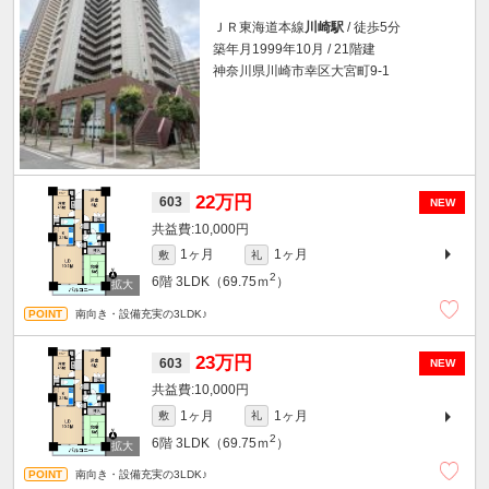
ＪＲ東海道本線
川崎駅
/ 徒歩5分
築年月1999年10月 / 21階建
神奈川県川崎市幸区大宮町9-1
22万円
603
NEW
10,000円
1ヶ月
1ヶ月
敷
礼
2
6階
3LDK（69.75ｍ
）
南向き・設備充実の3LDK♪
23万円
603
NEW
10,000円
1ヶ月
1ヶ月
敷
礼
2
6階
3LDK（69.75ｍ
）
南向き・設備充実の3LDK♪