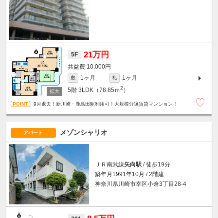
21万円
5F
10,000円
1ヶ月
1ヶ月
敷
礼
2
5階
3LDK（78.85ｍ
）
9月退去！新川崎・鹿島田駅利用可！大規模分譲賃貸マンション！
メゾンシャリオ
アパート
ＪＲ南武線
矢向駅
/ 徒歩19分
築年月1991年10月 / 2階建
神奈川県川崎市幸区小倉3丁目28-4