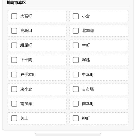
川崎市幸区
大宮町
小倉
鹿島田
北加瀬
紺屋町
幸町
下平間
塚越
戸手本町
中幸町
東小倉
古市場
南加瀬
南幸町
矢上
柳町