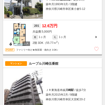
築年月1993年3月 / 3階建
神奈川県川崎市幸区東小倉5-12
12.6万円
201
5,000円
1ヶ月
1ヶ月
敷
礼
2
2階
3DK（55.77ｍ
）
ファミリー向け★角部屋・南向き３DK♪
ルーブル川崎伍番館
マンション
ＪＲ東海道本線
川崎駅
/ 徒歩7分
築年月2015年2月 / 9階建
神奈川県川崎市幸区大宮町20-2