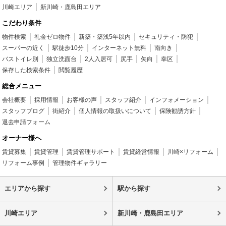
川崎エリア
新川崎・鹿島田エリア
こだわり条件
物件検索
礼金ゼロ物件
新築・築浅5年以内
セキュリティ・防犯
スーパーの近く
駅徒歩10分
インターネット無料
南向き
バストイレ別
独立洗面台
2人入居可
尻手
矢向
幸区
保存した検索条件
閲覧履歴
総合メニュー
会社概要
採用情報
お客様の声
スタッフ紹介
インフォメーション
スタッフブログ
街紹介
個人情報の取扱いについて
保険勧誘方針
退去申請フォーム
オーナー様へ
賃貸募集
賃貸管理
賃貸管理サポート
賃貸経営情報
川崎×リフォーム
リフォーム事例
管理物件ギャラリー
エリアから探す
駅から探す
川崎エリア
新川崎・鹿島田エリア