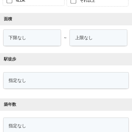
4LDK
それ以上
面積
～
駅徒歩
築年数