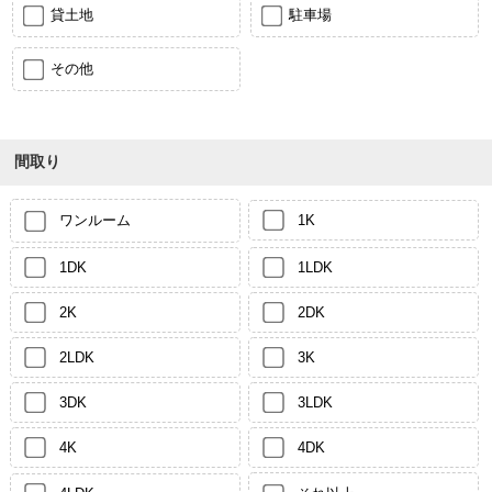
貸土地
駐車場
その他
間取り
ワンルーム
1K
1DK
1LDK
2K
2DK
2LDK
3K
3DK
3LDK
4K
4DK