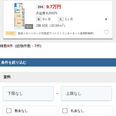
9.7万円
204
8,000円
0ヶ月
1ヶ月
敷
礼
2
2階
1DK（32.04ｍ
）
築浅☆オートロック付賃貸アパート！インターネット使用料無料♪
棟数
6
件 (総物件数：
7
件)
条件を絞り込む
賃料
～
敷金なし
礼金なし