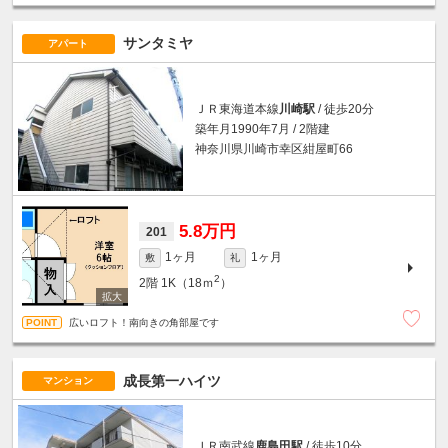
サンタミヤ
アパート
ＪＲ東海道本線
川崎駅
/ 徒歩20分
築年月1990年7月 / 2階建
神奈川県川崎市幸区紺屋町66
5.8万円
201
1ヶ月
1ヶ月
敷
礼
2
2階
1K（18ｍ
）
広いロフト！南向きの角部屋です
成長第一ハイツ
マンション
ＪＲ南武線
鹿島田駅
/ 徒歩10分