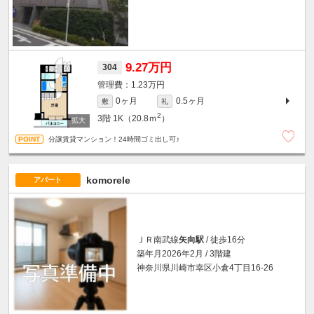
9.27万円
304
1.23万円
0ヶ月
0.5ヶ月
敷
礼
2
3階
1K（20.8ｍ
）
分譲賃貸マンション！24時間ゴミ出し可♪
komorele
アパート
ＪＲ南武線
矢向駅
/ 徒歩16分
築年月2026年2月 / 3階建
神奈川県川崎市幸区小倉4丁目16-26