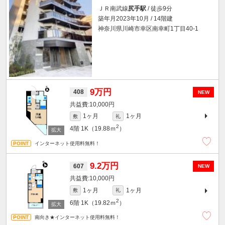
ＪＲ南武線
尻手駅
/ 徒歩9分
築年月2023年10月 / 14階建
神奈川県川崎市幸区南幸町1丁目40-1
9万円
408
NEW
10,000円
1ヶ月
1ヶ月
敷
礼
2
4階
1K（19.88ｍ
）
インターネット使用料無料！
9.2万円
607
NEW
10,000円
1ヶ月
1ヶ月
敷
礼
2
6階
1K（19.82ｍ
）
南向き★インターネット使用料無料！