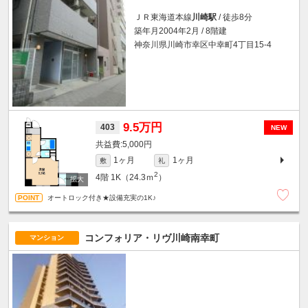
ＪＲ東海道本線
川崎駅
/ 徒歩8分
築年月2004年2月 / 8階建
神奈川県川崎市幸区中幸町4丁目15-4
9.5万円
403
NEW
5,000円
1ヶ月
1ヶ月
敷
礼
2
4階
1K（24.3ｍ
）
オートロック付き★設備充実の1K♪
コンフォリア・リヴ川崎南幸町
マンション