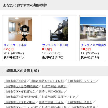
あなたにおすすめの類似物件
スカイコート小倉
ウィステリア新川崎
クレヴィスタ横浜矢
8.2万円
8.6万円
9.8万円
2DK（42.80㎡）
1K（25.01㎡）
1K（22.05㎡）
新川崎
/徒歩25分
新川崎
/徒歩19分
尻手
/徒歩11分
川崎市幸区の賃貸を探す
川崎市幸区+給湯
川崎市幸区+バストイレ別
川崎市幸区+シャワー
川崎市幸区+追焚機能浴室
川崎市幸区+脱衣所
川崎市幸区+洗面所独立
川崎市幸区+洗面台
川崎市幸区+温水洗浄便座
川崎市幸区+洗面所にドア
川崎市幸区+洗面化粧台
川崎市幸区+トイレ
川崎市幸区+洗面所
川崎市幸区+ガスコンロ可
川崎市幸区+最上階
川崎市幸区+角部屋