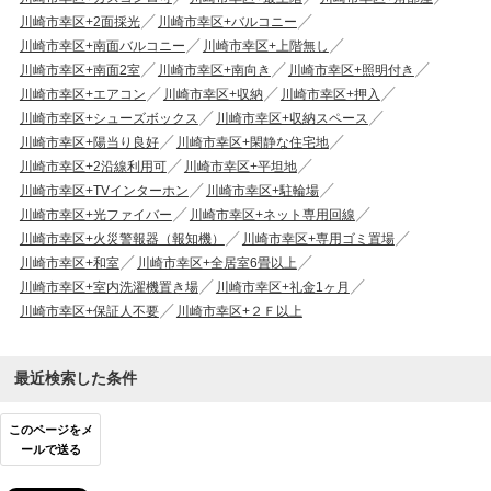
川崎市幸区+2面採光
川崎市幸区+バルコニー
川崎市幸区+南面バルコニー
川崎市幸区+上階無し
川崎市幸区+南面2室
川崎市幸区+南向き
川崎市幸区+照明付き
川崎市幸区+エアコン
川崎市幸区+収納
川崎市幸区+押入
川崎市幸区+シューズボックス
川崎市幸区+収納スペース
川崎市幸区+陽当り良好
川崎市幸区+閑静な住宅地
川崎市幸区+2沿線利用可
川崎市幸区+平坦地
川崎市幸区+TVインターホン
川崎市幸区+駐輪場
川崎市幸区+光ファイバー
川崎市幸区+ネット専用回線
川崎市幸区+火災警報器（報知機）
川崎市幸区+専用ゴミ置場
川崎市幸区+和室
川崎市幸区+全居室6畳以上
川崎市幸区+室内洗濯機置き場
川崎市幸区+礼金1ヶ月
川崎市幸区+保証人不要
川崎市幸区+２Ｆ以上
最近検索した条件
このページをメ
ールで送る