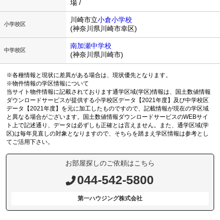
場 /
川崎市立
小倉小学校
小学校区
(神奈川県川崎市幸区)
南加瀬中学校
中学校区
(神奈川県川崎市)
※各種情報と現状に差異がある場合は、現状優先となります。
※物件情報の学区情報について
当サイト物件情報に記載されております通学区域(学区)情報は、国土数値情報
ダウンロードサービスが提供する小学校区データ【2021年度】及び中学校区
データ【2021年度】を元に加工したものですので、記載情報が現在の学区域
と異なる場合がございます。国土数値情報ダウンロードサービスのWEBサイ
ト上で記述通り、データは必ずしも正確とは言えません。また、通学区域(学
区)は毎年見直しの対象となりますので、そちらを踏まえ学区情報は参考とし
てご活用下さい。
お部屋探しのご依頼はこちら
044-542-5800
第一ハウジング株式会社