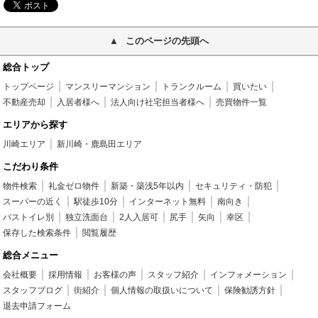
このページの先頭へ
総合トップ
トップページ
マンスリーマンション
トランクルーム
買いたい
不動産売却
入居者様へ
法人向け社宅担当者様へ
売買物件一覧
エリアから探す
川崎エリア
新川崎・鹿島田エリア
こだわり条件
物件検索
礼金ゼロ物件
新築・築浅5年以内
セキュリティ・防犯
スーパーの近く
駅徒歩10分
インターネット無料
南向き
バストイレ別
独立洗面台
2人入居可
尻手
矢向
幸区
保存した検索条件
閲覧履歴
総合メニュー
会社概要
採用情報
お客様の声
スタッフ紹介
インフォメーション
スタッフブログ
街紹介
個人情報の取扱いについて
保険勧誘方針
退去申請フォーム