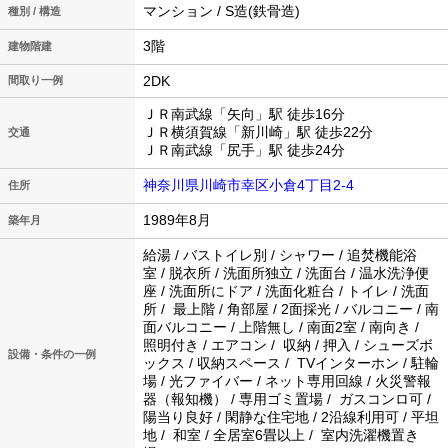
マンション / S造(鉄骨造)
種別 / 構造
3階
建物階建
2DK
間取り一例
ＪＲ南武線「矢向」駅 徒歩16分
ＪＲ横須賀線「新川崎」駅 徒歩22分
交通
ＪＲ南武線「尻手」駅 徒歩24分
神奈川県川崎市幸区小倉4丁目2-4
住所
1989年8月
築年月
給湯 / バストイレ別 / シャワー / 追焚機能浴
室 / 脱衣所 / 洗面所独立 / 洗面台 / 温水洗浄便
座 / 洗面所にドア / 洗面化粧台 / トイレ / 洗面
所 / 最上階 / 角部屋 / 2面採光 / バルコニー / 南
面バルコニー / 上階無し / 南面2室 / 南向き /
照明付き / エアコン / 収納 / 押入 / シューズボ
設備・条件の一例
ックス / 収納スペース / TVインターホン / 駐輪
場 / 光ファイバー / ネット専用回線 / 火災警報
器（報知機） / 専用ゴミ置場 / ガスコンロ可 /
陽当り良好 / 閑静な住宅地 / 2沿線利用可 / 平坦
地 / 和室 / 全居室6畳以上 / 室内洗濯機置き