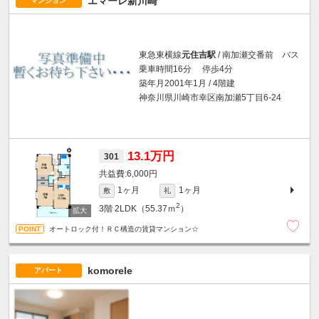
エマーレ新川崎
マンション
東急東横線
元住吉駅
/ 南加瀬交番前 バス
乗車時間16分 停歩4分
築年月2001年1月 / 4階建
神奈川県川崎市幸区南加瀬5丁目6-24
13.1万円
301
6,000円
1ヶ月
1ヶ月
敷
礼
2
3階
2LDK（55.37ｍ
）
オートロック付！ＲＣ構造の賃貸マンション☆
komorele
アパート