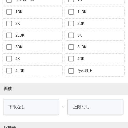
1DK
1LDK
2K
2DK
2LDK
3K
3DK
3LDK
4K
4DK
4LDK
それ以上
面積
～
駅徒歩