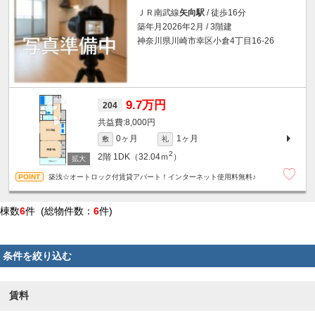
ＪＲ南武線
矢向駅
/ 徒歩16分
築年月2026年2月 / 3階建
神奈川県川崎市幸区小倉4丁目16-26
9.7万円
204
8,000円
0ヶ月
1ヶ月
敷
礼
2
2階
1DK（32.04ｍ
）
築浅☆オートロック付賃貸アパート！インターネット使用料無料♪
棟数
6
件 (総物件数：
6
件)
条件を絞り込む
賃料