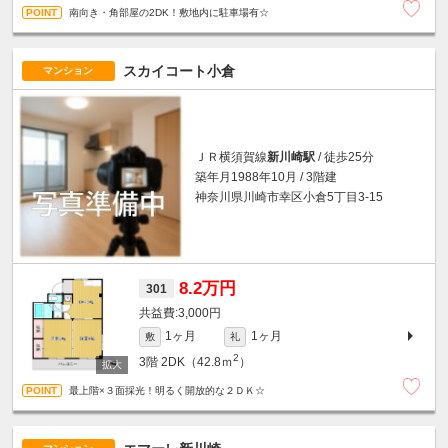
南向き・角部屋の2DK！敷地内に駐車場有☆
スカイコート小倉
マンション
ＪＲ横須賀線
新川崎駅
/ 徒歩25分
築年月1988年10月 / 3階建
神奈川県川崎市幸区小倉5丁目3-15
8.2万円
301
3,000円
1ヶ月
1ヶ月
敷
礼
2
3階
2DK（42.8ｍ
）
最上階×３面採光！明るく開放的な２ＤＫ☆