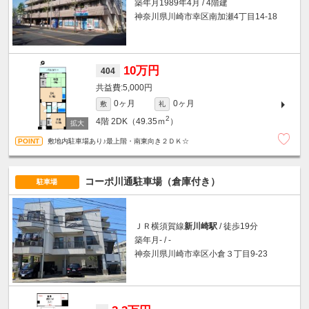
築年月1989年4月 / 4階建
神奈川県川崎市幸区南加瀬4丁目14-18
10万円
404
5,000円
0ヶ月
0ヶ月
敷
礼
2
4階
2DK（49.35ｍ
）
敷地内駐車場あり♪最上階・南東向き２ＤＫ☆
コーポ川通駐車場（倉庫付き）
駐車場
ＪＲ横須賀線
新川崎駅
/ 徒歩19分
築年月- / -
神奈川県川崎市幸区小倉３丁目9-23