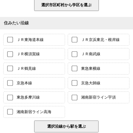
住みたい沿線
ＪＲ東海道本線
ＪＲ京浜東北・根岸線
ＪＲ横須賀線
ＪＲ南武線
ＪＲ鶴見線
東急東横線
京急本線
京急大師線
東急多摩川線
湘南新宿ライン宇須
湘南新宿ライン高海