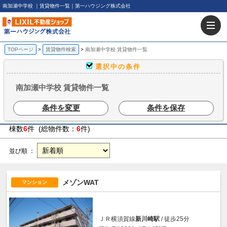
南加瀬中学校 ｜賃貸物件一覧｜第一ハウジング株式会社
TOPページ
賃貸物件検索
南加瀬中学校 賃貸物件一覧
選択中の条件
南加瀬中学校 賃貸物件一覧
条件を変更
条件を保存
棟数
6
件 (総物件数：
6
件)
並び順 ：
メゾンWAT
マンション
ＪＲ横須賀線
新川崎駅
/ 徒歩25分