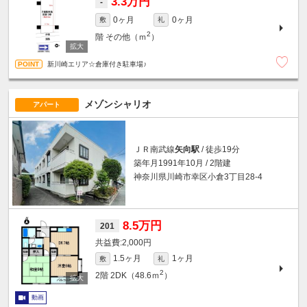
3.3万円
-
0ヶ月
0ヶ月
敷
礼
2
階
その他（ｍ
）
新川崎エリア☆倉庫付き駐車場♪
メゾンシャリオ
アパート
ＪＲ南武線
矢向駅
/ 徒歩19分
築年月1991年10月 / 2階建
神奈川県川崎市幸区小倉3丁目28-4
8.5万円
201
2,000円
1.5ヶ月
1ヶ月
敷
礼
2
2階
2DK（48.6ｍ
）
動画