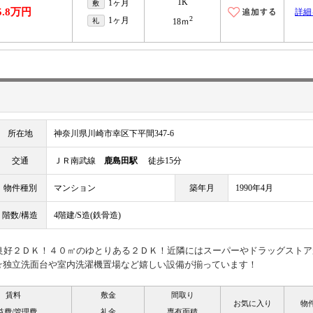
1K
1ヶ月
敷
5.8万円
詳細
2
1ヶ月
礼
18ｍ
所在地
神奈川県川崎市幸区下平間347-6
交通
ＪＲ南武線
鹿島田駅
徒歩15分
物件種別
マンション
築年月
1990年4月
階数/構造
4階建/S造(鉄骨造)
り良好２ＤＫ！４０㎡のゆとりある２ＤＫ！近隣にはスーパーやドラッグストア
☆独立洗面台や室内洗濯機置場など嬉しい設備が揃っています！
賃料
敷金
間取り
お気に入り
物
益費/管理費
礼金
専有面積