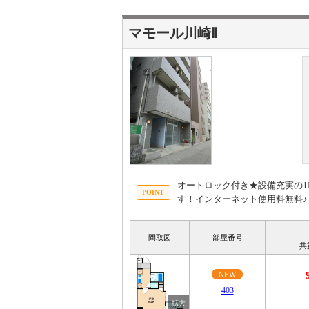
マモール川崎Ⅱ
オートロック付き★設備充実の1
す！インターネット使用料無料♪
間取図
部屋番号
共
NEW
403