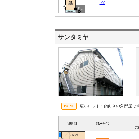
409
サンタミヤ
広いロフト！南向きの角部屋で
間取図
部屋番号
共