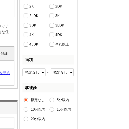
2K
2DK
2LDK
3K
3DK
3LDK
キッチ
利な住
4K
4DK
4LDK
それ以上
件詳細
面積
～
を見る
駅徒歩
指定なし
5分以内
10分以内
15分以内
20分以内