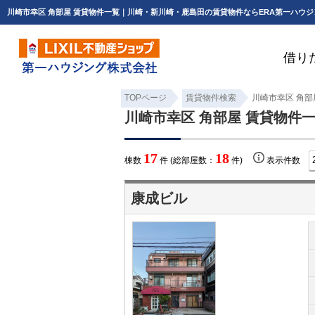
川崎市幸区 角部屋 賃貸物件一覧｜川崎・新川崎・鹿島田の賃貸物件ならERA第一ハウ
借り
TOPページ
賃貸物件検索
川崎市幸区 角部
川崎市幸区 角部屋 賃貸物件
17
18
棟数
件 (総部屋数：
件)
表示件数
康成ビル