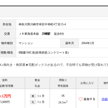
所在地
神奈川県川崎市幸区中幸町4丁目15-4
交通
ＪＲ東海道本線
川崎駅
徒歩8分
物件種別
マンション
築年月
2004年2月
階数/構造
8階建/SRC造(鉄骨鉄筋コンクリート造)
K♪南向き・角部屋★宅配ボックスがあるので、不在時でも荷物が受け取れて
賃料
敷金
間取り
お気に入り
物
益費/管理費
礼金
専有面積
1K
9.5万円
1ヶ月
敷
詳細
2
5,000円
1ヶ月
礼
24.3ｍ