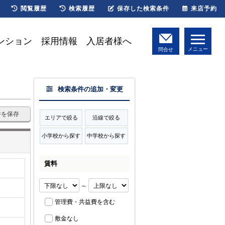
閲覧履歴
検索履歴
保存した検索条件
来店予約
ンション
採用情報
入居者様へ
メニュー
問合せ
検索条件の追加・変更
件を保存
エリアで絞る
沿線で絞る
小学校から探す
中学校から探す
賃料
～
管理費・共益費を含む
敷金なし