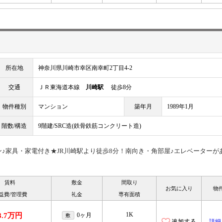
所在地
神奈川県川崎市幸区南幸町2丁目4-2
交通
ＪＲ東海道本線
川崎駅
徒歩8分
物件種別
マンション
築年月
1989年1月
階数/構造
9階建/SRC造(鉄骨鉄筋コンクリート造)
♪家具・家電付き★JR川崎駅より徒歩8分！南向き・角部屋♪エレベーターが
賃料
敷金
間取り
お気に入り
物
益費/管理費
礼金
専有面積
1K
8.7万円
0ヶ月
敷
詳細