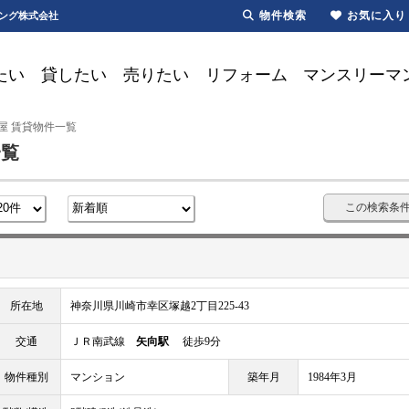
物件検索
お気に入り
ジング株式会社
たい
貸したい
売りたい
リフォーム
マンスリーマ
屋 賃貸物件一覧
一覧
この検索条
所在地
神奈川県川崎市幸区塚越2丁目225-43
交通
ＪＲ南武線
矢向駅
徒歩9分
物件種別
マンション
築年月
1984年3月