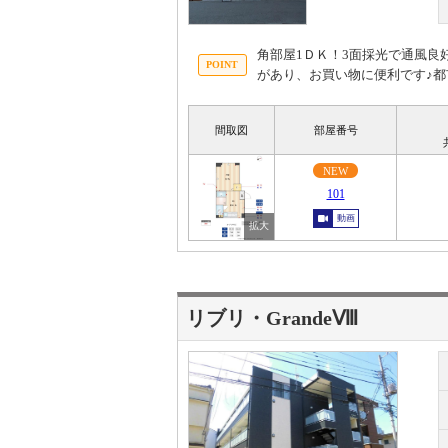
角部屋1ＤＫ！3面採光で通風良
があり、お買い物に便利です♪
間取図
部屋番号
NEW
101
動画
リブリ・GrandeⅧ