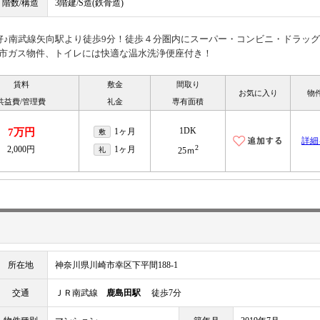
階数/構造
3階建/S造(鉄骨造)
好♪南武線矢向駅より徒歩9分！徒歩４分圏内にスーパー・コンビニ・ドラッ
都市ガス物件、トイレには快適な温水洗浄便座付き！
賃料
敷金
間取り
お気に入り
物
共益費/管理費
礼金
専有面積
1DK
7万円
1ヶ月
敷
詳細
2
2,000円
1ヶ月
礼
25ｍ
所在地
神奈川県川崎市幸区下平間188-1
交通
ＪＲ南武線
鹿島田駅
徒歩7分