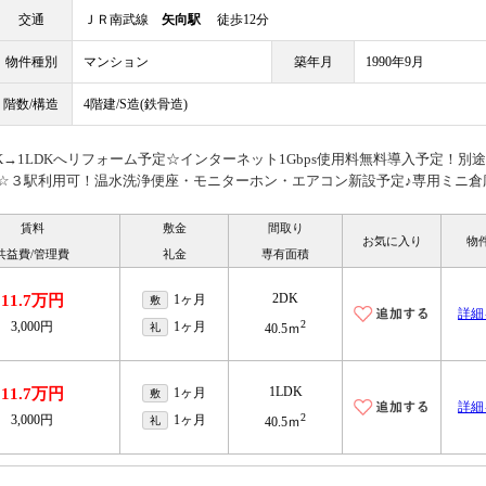
交通
ＪＲ南武線
矢向駅
徒歩12分
物件種別
マンション
築年月
1990年9月
階数/構造
4階建/S造(鉄骨造)
→1LDKへリフォーム予定☆インターネット1Gbps使用料無料導入予定！別
ドUP☆３駅利用可！温水洗浄便座・モニターホン・エアコン新設予定♪専用ミニ倉
賃料
敷金
間取り
お気に入り
物
共益費/管理費
礼金
専有面積
2DK
11.7万円
1ヶ月
敷
詳細
2
3,000円
1ヶ月
礼
40.5ｍ
1LDK
11.7万円
1ヶ月
敷
詳細
2
3,000円
1ヶ月
礼
40.5ｍ