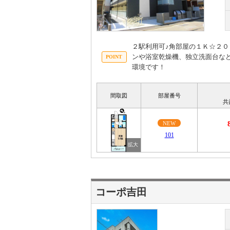
２駅利用可♪角部屋の１Ｋ☆２
ンや浴室乾燥機、独立洗面台な
環境です！
間取図
部屋番号
共
NEW
101
コーポ吉田