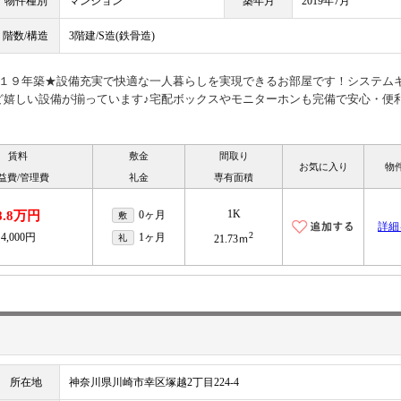
物件種別
マンション
築年月
2019年7月
階数/構造
3階建/S造(鉄骨造)
０１９年築★設備充実で快適な一人暮らしを実現できるお部屋です！システム
ど嬉しい設備が揃っています♪宅配ボックスやモニターホンも完備で安心・便
賃料
敷金
間取り
お気に入り
物
益費/管理費
礼金
専有面積
1K
8.8万円
0ヶ月
敷
詳細
2
4,000円
1ヶ月
礼
21.73ｍ
所在地
神奈川県川崎市幸区塚越2丁目224-4