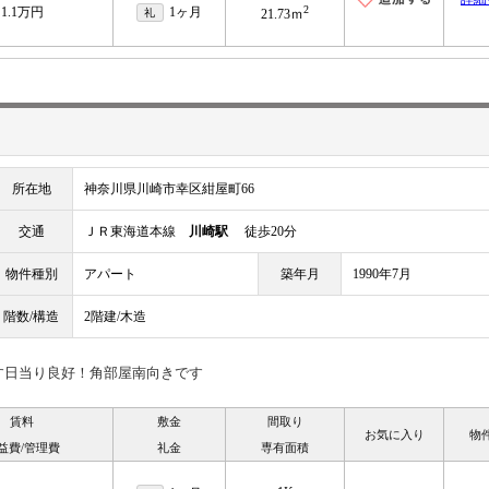
2
1.1万円
1ヶ月
礼
21.73ｍ
所在地
神奈川県川崎市幸区紺屋町66
交通
ＪＲ東海道本線
川崎駅
徒歩20分
物件種別
アパート
築年月
1990年7月
階数/構造
2階建/木造
す日当り良好！角部屋南向きです
賃料
敷金
間取り
お気に入り
物
益費/管理費
礼金
専有面積