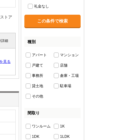
礼金なし
グストア
件詳細
種別
アパート
マンション
を見る
戸建て
店舗
事務所
倉庫・工場
貸土地
駐車場
その他
間取り
ワンルーム
1K
1DK
1LDK