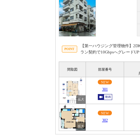
【第一ハウジング管理物件】2DK
ラン契約で10Gbpsへグレー
間取図
部屋番号
NEW
301
動画
NEW
302