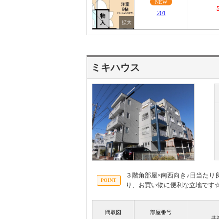
NEW
201
ミキハウス
３階角部屋×南西向き♪日当た
り、お買い物に便利な立地です
間取図
部屋番号
共