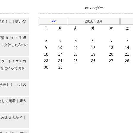
カレンダー
発表！！｜暖かな
<<
2026年8月
日
月
火
水
木
金
意識向上か～手軽
2
3
4
5
6
7
月に入社した3名の
9
10
11
12
13
14
16
17
18
19
20
21
23
24
25
26
27
28
スタート！エアコ
30
31
うちにやっておき
発表！！｜4月10
備として定着｜新入
てみませんか？｜