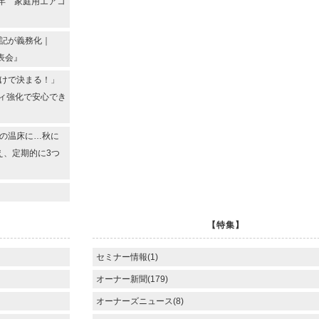
7年 家庭用エアコ
登記が義務化｜
表会』
だけで決まる！」
ティ強化で安心でき
ビの温床に…秋に
え、定期的に3つ
【特集】
セミナー情報(1)
オーナー新聞(179)
オーナーズニュース(8)