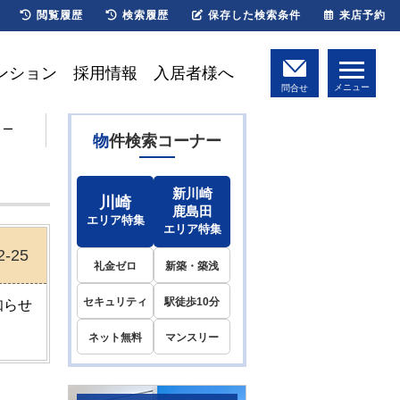
閲覧履歴
検索履歴
保存した検索条件
来店予約
ンション
採用情報
入居者様へ
メニュー
問合せ
リー
物件検索コーナー
新川崎
川崎
鹿島田
エリア特集
エリア特集
2-25
礼金ゼロ
新築・築浅
セキュリティ
駅徒歩10分
知らせ
ネット無料
マンスリー