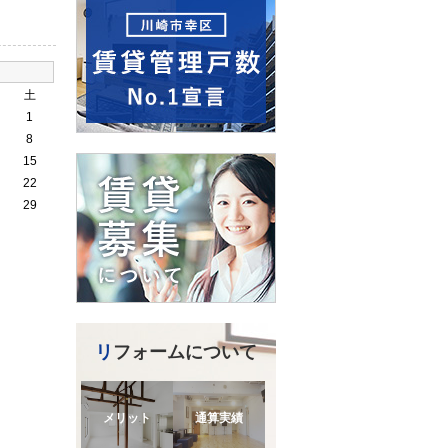
土
1
8
15
22
29
リフォームについて
メリット
通算実績