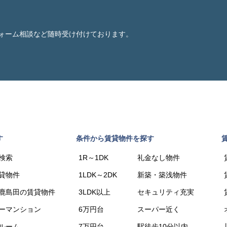
ォーム相談など随時受け付けております。
す
条件から賃貸物件を探す
検索
1R～1DK
礼金なし物件
貸物件
1LDK～2DK
新築・築浅物件
鹿島田の賃貸物件
3LDK以上
セキュリティ充実
ーマンション
6万円台
スーパー近く
ルーム
7万円台
駅徒歩10分以内