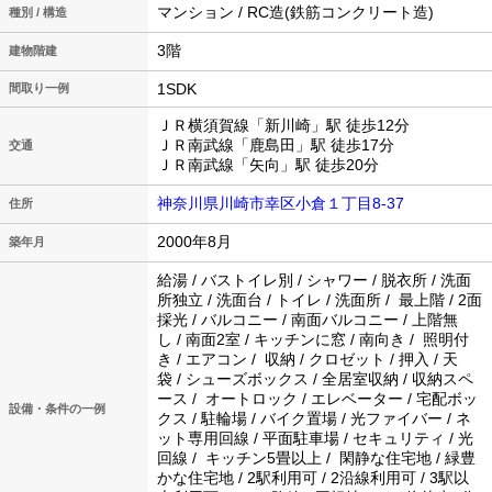
マンション / RC造(鉄筋コンクリート造)
種別 / 構造
3階
建物階建
1SDK
間取り一例
ＪＲ横須賀線「新川崎」駅 徒歩12分
ＪＲ南武線「鹿島田」駅 徒歩17分
交通
ＪＲ南武線「矢向」駅 徒歩20分
神奈川県川崎市幸区小倉１丁目8-37
住所
2000年8月
築年月
給湯 / バストイレ別 / シャワー / 脱衣所 / 洗面
所独立 / 洗面台 / トイレ / 洗面所 / 最上階 / 2面
採光 / バルコニー / 南面バルコニー / 上階無
し / 南面2室 / キッチンに窓 / 南向き / 照明付
き / エアコン / 収納 / クロゼット / 押入 / 天
袋 / シューズボックス / 全居室収納 / 収納スペ
ース / オートロック / エレベーター / 宅配ボッ
設備・条件の一例
クス / 駐輪場 / バイク置場 / 光ファイバー / ネ
ット専用回線 / 平面駐車場 / セキュリティ / 光
回線 / キッチン5畳以上 / 閑静な住宅地 / 緑豊
かな住宅地 / 2駅利用可 / 2沿線利用可 / 3駅以