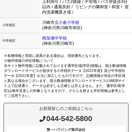
上利用可 / バス2路線 / 平坦地 / バス停徒歩3分
以内 / 通風良好 / リビングの隣和室 / 和室 / 室
内洗濯機置き場 /
川崎市立
小倉小学校
小学校区
(神奈川県川崎市幸区)
南加瀬中学校
中学校区
(神奈川県川崎市)
※各種情報と現状に差異がある場合は、現状優先となります。
※物件情報の学区情報について
当サイト物件情報に記載されております通学区域(学区)情報は、国土数値情報
ダウンロードサービスが提供する小学校区データ【2021年度】及び中学校区
データ【2021年度】を元に加工したものですので、記載情報が現在の学区域
と異なる場合がございます。国土数値情報ダウンロードサービスのWEBサイ
ト上で記述通り、データは必ずしも正確とは言えません。また、通学区域(学
区)は毎年見直しの対象となりますので、そちらを踏まえ学区情報は参考とし
てご活用下さい。
お部屋探しのご依頼はこちら
044-542-5800
第一ハウジング株式会社