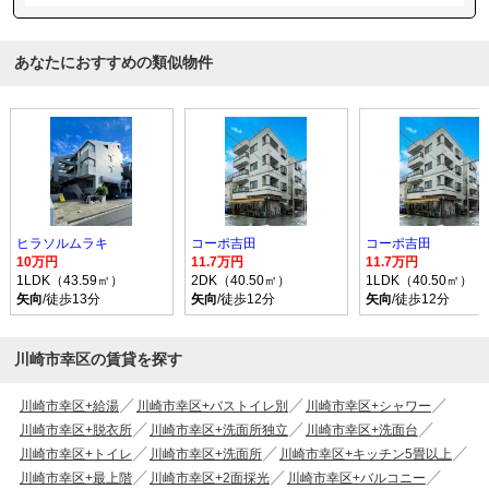
あなたにおすすめの類似物件
ヒラソルムラキ
コーポ吉田
コーポ吉田
10万円
11.7万円
11.7万円
1LDK（43.59㎡）
2DK（40.50㎡）
1LDK（40.50㎡）
矢向
/徒歩13分
矢向
/徒歩12分
矢向
/徒歩12分
川崎市幸区の賃貸を探す
川崎市幸区+給湯
川崎市幸区+バストイレ別
川崎市幸区+シャワー
川崎市幸区+脱衣所
川崎市幸区+洗面所独立
川崎市幸区+洗面台
川崎市幸区+トイレ
川崎市幸区+洗面所
川崎市幸区+キッチン5畳以上
川崎市幸区+最上階
川崎市幸区+2面採光
川崎市幸区+バルコニー