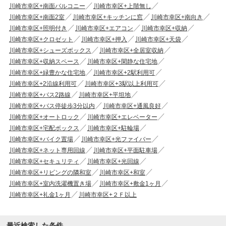
川崎市幸区+南面バルコニー
川崎市幸区+上階無し
川崎市幸区+南面2室
川崎市幸区+キッチンに窓
川崎市幸区+南向き
川崎市幸区+照明付き
川崎市幸区+エアコン
川崎市幸区+収納
川崎市幸区+クロゼット
川崎市幸区+押入
川崎市幸区+天袋
川崎市幸区+シューズボックス
川崎市幸区+全居室収納
川崎市幸区+収納スペース
川崎市幸区+閑静な住宅地
川崎市幸区+緑豊かな住宅地
川崎市幸区+2駅利用可
川崎市幸区+2沿線利用可
川崎市幸区+3駅以上利用可
川崎市幸区+バス2路線
川崎市幸区+平坦地
川崎市幸区+バス停徒歩3分以内
川崎市幸区+通風良好
川崎市幸区+オートロック
川崎市幸区+エレベーター
川崎市幸区+宅配ボックス
川崎市幸区+駐輪場
川崎市幸区+バイク置場
川崎市幸区+光ファイバー
川崎市幸区+ネット専用回線
川崎市幸区+平面駐車場
川崎市幸区+セキュリティ
川崎市幸区+光回線
川崎市幸区+リビングの隣和室
川崎市幸区+和室
川崎市幸区+室内洗濯機置き場
川崎市幸区+敷金1ヶ月
川崎市幸区+礼金1ヶ月
川崎市幸区+２Ｆ以上
最近検索した条件