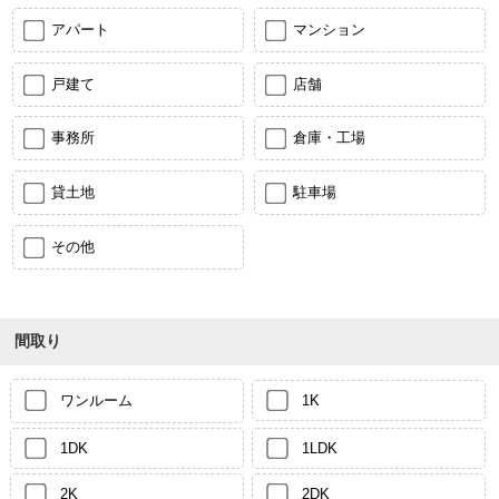
アパート
マンション
戸建て
店舗
事務所
倉庫・工場
貸土地
駐車場
その他
間取り
ワンルーム
1K
1DK
1LDK
2K
2DK