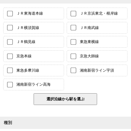
ＪＲ東海道本線
ＪＲ京浜東北・根岸線
ＪＲ横須賀線
ＪＲ南武線
ＪＲ鶴見線
東急東横線
京急本線
京急大師線
東急多摩川線
湘南新宿ライン宇須
湘南新宿ライン高海
種別