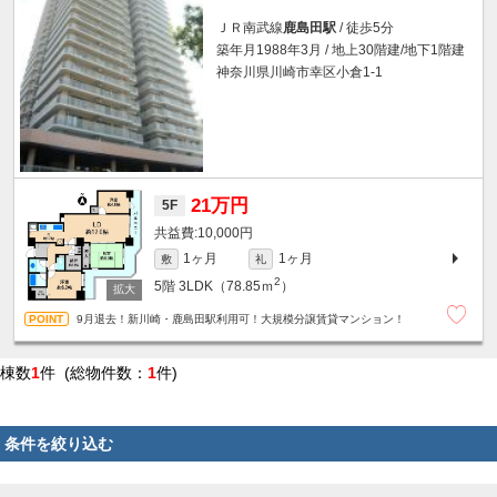
ＪＲ南武線
鹿島田駅
/ 徒歩5分
築年月1988年3月 / 地上30階建/地下1階建
神奈川県川崎市幸区小倉1-1
21万円
5F
10,000円
1ヶ月
1ヶ月
敷
礼
2
5階
3LDK（78.85ｍ
）
9月退去！新川崎・鹿島田駅利用可！大規模分譲賃貸マンション！
棟数
1
件 (総物件数：
1
件)
条件を絞り込む