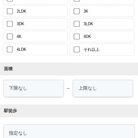
2LDK
3K
3DK
3LDK
4K
4DK
4LDK
それ以上
面積
～
駅徒歩