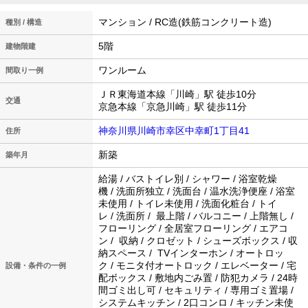
マンション / RC造(鉄筋コンクリート造)
種別 / 構造
5階
建物階建
ワンルーム
間取り一例
ＪＲ東海道本線「川崎」駅 徒歩10分
交通
京急本線「京急川崎」駅 徒歩11分
神奈川県川崎市幸区中幸町1丁目41
住所
新築
築年月
給湯 / バストイレ別 / シャワー / 浴室乾燥
機 / 洗面所独立 / 洗面台 / 温水洗浄便座 / 浴室
未使用 / トイレ未使用 / 洗面化粧台 / トイ
レ / 洗面所 / 最上階 / バルコニー / 上階無し /
フローリング / 全居室フローリング / エアコ
ン / 収納 / クロゼット / シューズボックス / 収
納スペース / TVインターホン / オートロッ
ク / モニタ付オートロック / エレベーター / 宅
設備・条件の一例
配ボックス / 敷地内ごみ置 / 防犯カメラ / 24時
間ゴミ出し可 / セキュリティ / 専用ゴミ置場 /
システムキッチン / 2口コンロ / キッチン未使