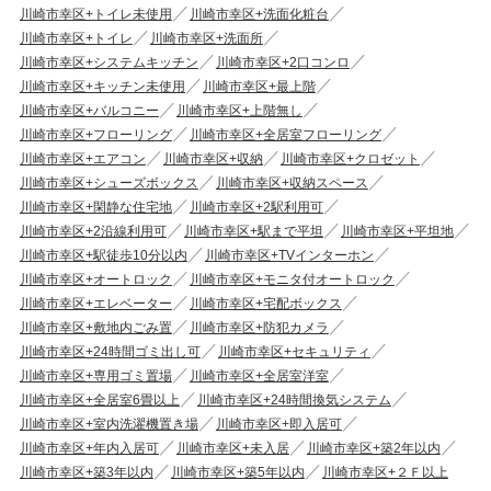
川崎市幸区+トイレ未使用
川崎市幸区+洗面化粧台
川崎市幸区+トイレ
川崎市幸区+洗面所
川崎市幸区+システムキッチン
川崎市幸区+2口コンロ
川崎市幸区+キッチン未使用
川崎市幸区+最上階
川崎市幸区+バルコニー
川崎市幸区+上階無し
川崎市幸区+フローリング
川崎市幸区+全居室フローリング
川崎市幸区+エアコン
川崎市幸区+収納
川崎市幸区+クロゼット
川崎市幸区+シューズボックス
川崎市幸区+収納スペース
川崎市幸区+閑静な住宅地
川崎市幸区+2駅利用可
川崎市幸区+2沿線利用可
川崎市幸区+駅まで平坦
川崎市幸区+平坦地
川崎市幸区+駅徒歩10分以内
川崎市幸区+TVインターホン
川崎市幸区+オートロック
川崎市幸区+モニタ付オートロック
川崎市幸区+エレベーター
川崎市幸区+宅配ボックス
川崎市幸区+敷地内ごみ置
川崎市幸区+防犯カメラ
川崎市幸区+24時間ゴミ出し可
川崎市幸区+セキュリティ
川崎市幸区+専用ゴミ置場
川崎市幸区+全居室洋室
川崎市幸区+全居室6畳以上
川崎市幸区+24時間換気システム
川崎市幸区+室内洗濯機置き場
川崎市幸区+即入居可
川崎市幸区+年内入居可
川崎市幸区+未入居
川崎市幸区+築2年以内
川崎市幸区+築3年以内
川崎市幸区+築5年以内
川崎市幸区+２Ｆ以上