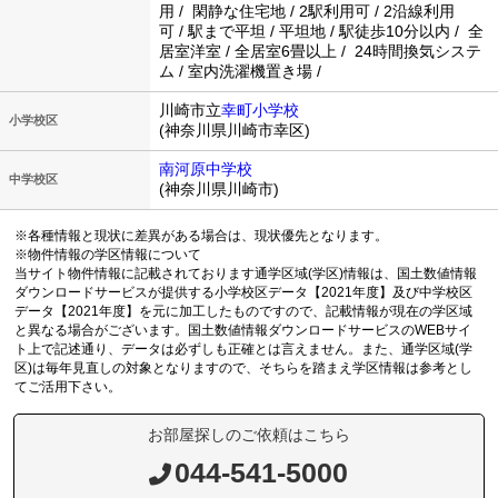
用 / 閑静な住宅地 / 2駅利用可 / 2沿線利用
可 / 駅まで平坦 / 平坦地 / 駅徒歩10分以内 / 全
居室洋室 / 全居室6畳以上 / 24時間換気システ
ム / 室内洗濯機置き場 /
川崎市立
幸町小学校
小学校区
(神奈川県川崎市幸区)
南河原中学校
中学校区
(神奈川県川崎市)
※各種情報と現状に差異がある場合は、現状優先となります。
※物件情報の学区情報について
当サイト物件情報に記載されております通学区域(学区)情報は、国土数値情報
ダウンロードサービスが提供する小学校区データ【2021年度】及び中学校区
データ【2021年度】を元に加工したものですので、記載情報が現在の学区域
と異なる場合がございます。国土数値情報ダウンロードサービスのWEBサイ
ト上で記述通り、データは必ずしも正確とは言えません。また、通学区域(学
区)は毎年見直しの対象となりますので、そちらを踏まえ学区情報は参考とし
てご活用下さい。
お部屋探しのご依頼はこちら
044-541-5000