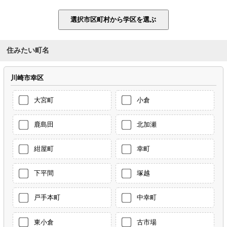
住みたい町名
川崎市幸区
大宮町
小倉
鹿島田
北加瀬
紺屋町
幸町
下平間
塚越
戸手本町
中幸町
東小倉
古市場