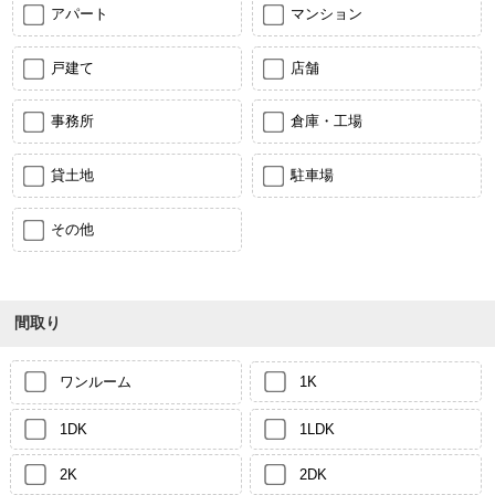
アパート
マンション
戸建て
店舗
事務所
倉庫・工場
貸土地
駐車場
その他
間取り
ワンルーム
1K
1DK
1LDK
2K
2DK