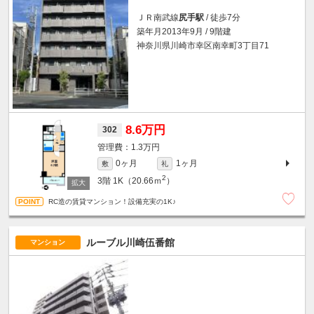
ＪＲ南武線
尻手駅
/ 徒歩7分
築年月2013年9月 / 9階建
神奈川県川崎市幸区南幸町3丁目71
8.6万円
302
1.3万円
0ヶ月
1ヶ月
敷
礼
2
3階
1K（20.66ｍ
）
RC造の賃貸マンション！設備充実の1K♪
ルーブル川崎伍番館
マンション