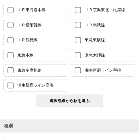
ＪＲ東海道本線
ＪＲ京浜東北・根岸線
ＪＲ横須賀線
ＪＲ南武線
ＪＲ鶴見線
東急東横線
京急本線
京急大師線
東急多摩川線
湘南新宿ライン宇須
湘南新宿ライン高海
種別