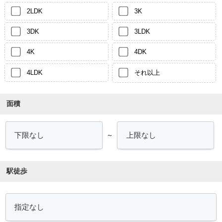
2LDK
3K
3DK
3LDK
4K
4DK
4LDK
それ以上
面積
～
駅徒歩