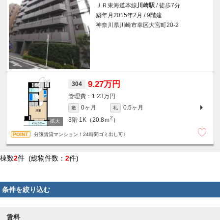
ＪＲ東海道本線
川崎駅
/ 徒歩7分
築年月2015年2月 / 9階建
神奈川県川崎市幸区大宮町20-2
9.27万円
304
1.23万円
0ヶ月
0.5ヶ月
敷
礼
2
3階
1K（20.8ｍ
）
分譲賃貸マンション！24時間ゴミ出し可♪
棟数
2
件 (総物件数：
2
件)
条件を絞り込む
賃料