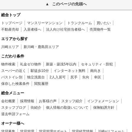
このページの先頭へ
総合トップ
トップページ
マンスリーマンション
トランクルーム
買いたい
不動産売却
入居者様へ
法人向け社宅担当者様へ
売買物件一覧
エリアから探す
川崎エリア
新川崎・鹿島田エリア
こだわり条件
物件検索
礼金ゼロ物件
新築・築浅5年以内
セキュリティ・防犯
スーパーの近く
駅徒歩10分
インターネット無料
南向き
バストイレ別
独立洗面台
2人入居可
尻手
矢向
幸区
保存した検索条件
閲覧履歴
総合メニュー
会社概要
採用情報
お客様の声
スタッフ紹介
インフォメーション
スタッフブログ
街紹介
個人情報の取扱いについて
保険勧誘方針
退去申請フォーム
オーナー様へ
賃貸募集
賃貸管理
賃貸管理サポート
賃貸経営情報
川崎×リフォーム