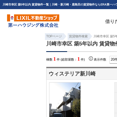
川崎市幸区 築5年以内 賃貸物件一覧｜川崎・新川崎・鹿島田の賃貸物件ならERA第一ハ
借り
TOPページ
賃貸物件検索
川崎市幸区 築5
川崎市幸区 築5年以内 賃貸物
1
1
棟数
件 (総部屋数：
件)
表示件数
ウィステリア新川崎