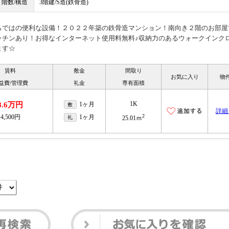
階数/構造
3階建/S造(鉄骨造)
らではの便利な設備！２０２２年築の鉄骨造マンション！南向き２階のお部屋
ッチンあり！お得なインターネット使用料無料♪収納力のあるウォークインク
ます☆
賃料
敷金
間取り
お気に入り
物
益費/管理費
礼金
専有面積
1K
8.6万円
1ヶ月
敷
詳細
2
4,500円
1ヶ月
礼
25.01ｍ