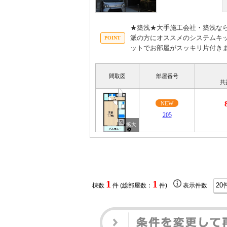
★築浅★大手施工会社・築浅な
派の方にオススメのシステムキ
ットでお部屋がスッキリ片付き
間取図
部屋番号
共
NEW
205
1
1
棟数
件 (総部屋数：
件)
表示件数