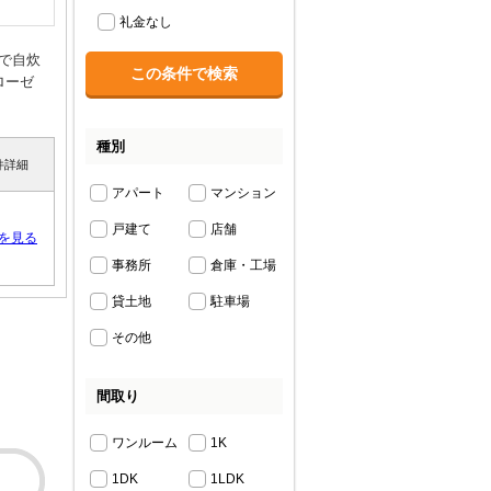
礼金なし
で自炊
ローゼ
種別
件詳細
アパート
マンション
戸建て
店舗
を見る
事務所
倉庫・工場
貸土地
駐車場
その他
間取り
ワンルーム
1K
1DK
1LDK