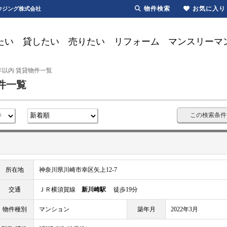
物件検索
お気に入り
ウジング株式会社
たい
貸したい
売りたい
リフォーム
マンスリーマ
年以内 賃貸物件一覧
件一覧
この検索条件
所在地
神奈川県川崎市幸区矢上12-7
交通
ＪＲ横須賀線
新川崎駅
徒歩19分
物件種別
マンション
築年月
2022年3月