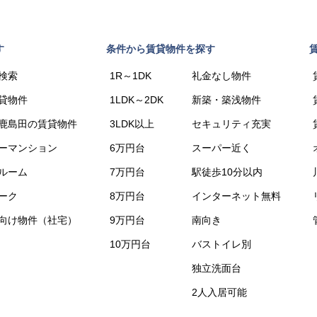
す
条件から賃貸物件を探す
検索
1R～1DK
礼金なし物件
貸物件
1LDK～2DK
新築・築浅物件
鹿島田の賃貸物件
3LDK以上
セキュリティ充実
ーマンション
6万円台
スーパー近く
ルーム
7万円台
駅徒歩10分以内
ーク
8万円台
インターネット無料
向け物件（社宅）
9万円台
南向き
10万円台
バストイレ別
独立洗面台
2人入居可能