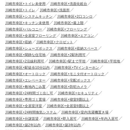
川崎市幸区+トイレ未使用
川崎市幸区+洗面化粧台
川崎市幸区+トイレ
川崎市幸区+洗面所
川崎市幸区+システムキッチン
川崎市幸区+2口コンロ
川崎市幸区+キッチン未使用
川崎市幸区+最上階
川崎市幸区+バルコニー
川崎市幸区+フローリング
川崎市幸区+全居室フローリング
川崎市幸区+エアコン
川崎市幸区+収納
川崎市幸区+クロゼット
川崎市幸区+シューズボックス
川崎市幸区+収納スペース
川崎市幸区+閑静な住宅地
川崎市幸区+2駅利用可
川崎市幸区+2沿線利用可
川崎市幸区+駅まで平坦
川崎市幸区+平坦地
川崎市幸区+駅徒歩10分以内
川崎市幸区+TVインターホン
川崎市幸区+オートロック
川崎市幸区+モニタ付オートロック
川崎市幸区+エレベーター
川崎市幸区+宅配ボックス
川崎市幸区+敷地内ごみ置
川崎市幸区+防犯カメラ
川崎市幸区+24時間ゴミ出し可
川崎市幸区+セキュリティ
川崎市幸区+専用ゴミ置場
川崎市幸区+寝室8畳以上
川崎市幸区+全居室洋室
川崎市幸区+全居室6畳以上
川崎市幸区+24時間換気システム
川崎市幸区+室内洗濯機置き場
川崎市幸区+分譲賃貸
川崎市幸区+即入居可
川崎市幸区+年内入居可
川崎市幸区+築2年以内
川崎市幸区+築3年以内