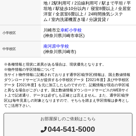
地 / 2駅利用可 / 2沿線利用可 / 駅まで平坦 / 平
坦地 / 駅徒歩10分以内 / 寝室8畳以上 / 全居室
洋室 / 全居室6畳以上 / 24時間換気システ
ム / 室内洗濯機置き場 / 分譲賃貸 /
川崎市立
幸町小学校
小学校区
(神奈川県川崎市幸区)
南河原中学校
中学校区
(神奈川県川崎市)
※各種情報と現状に差異がある場合は、現状優先となります。
※物件情報の学区情報について
当サイト物件情報に記載されております通学区域(学区)情報は、国土数値情報
ダウンロードサービスが提供する小学校区データ【2021年度】及び中学校区
データ【2021年度】を元に加工したものですので、記載情報が現在の学区域
と異なる場合がございます。国土数値情報ダウンロードサービスのWEBサイ
ト上で記述通り、データは必ずしも正確とは言えません。また、通学区域(学
区)は毎年見直しの対象となりますので、そちらを踏まえ学区情報は参考とし
てご活用下さい。
お部屋探しのご依頼はこちら
044-541-5000