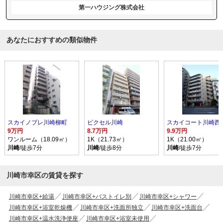
第一ハウジング株式会社
あなたにおすすめの類似物件
スカイノブレ川崎柳町
ビクセル川崎
スカイコート川崎西
9万円
8.7万円
9.9万円
ワンルーム（18.09㎡）
1K（21.73㎡）
1K（21.00㎡）
川崎
/徒歩7分
川崎
/徒歩8分
川崎
/徒歩7分
川崎市幸区の賃貸を探す
川崎市幸区+給湯
川崎市幸区+バストイレ別
川崎市幸区+シャワー
川崎市幸区+浴室乾燥機
川崎市幸区+洗面所独立
川崎市幸区+洗面台
川崎市幸区+温水洗浄便座
川崎市幸区+浴室未使用