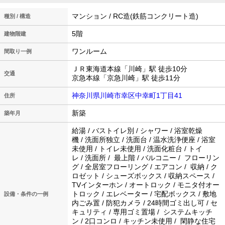
マンション / RC造(鉄筋コンクリート造)
種別 / 構造
5階
建物階建
ワンルーム
間取り一例
ＪＲ東海道本線「川崎」駅 徒歩10分
交通
京急本線「京急川崎」駅 徒歩11分
神奈川県川崎市幸区中幸町1丁目41
住所
新築
築年月
給湯 / バストイレ別 / シャワー / 浴室乾燥
機 / 洗面所独立 / 洗面台 / 温水洗浄便座 / 浴室
未使用 / トイレ未使用 / 洗面化粧台 / トイ
レ / 洗面所 / 最上階 / バルコニー / フローリン
グ / 全居室フローリング / エアコン / 収納 / ク
ロゼット / シューズボックス / 収納スペース /
TVインターホン / オートロック / モニタ付オー
トロック / エレベーター / 宅配ボックス / 敷地
設備・条件の一例
内ごみ置 / 防犯カメラ / 24時間ゴミ出し可 / セ
キュリティ / 専用ゴミ置場 / システムキッチ
ン / 2口コンロ / キッチン未使用 / 閑静な住宅