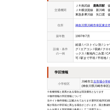
ＪＲ南武線
鹿島田駅
徒
交通機関
ＪＲ横須賀線 新川崎 徒
東急多摩川線 矢口渡 徒
住所
神奈川県川崎市幸区東古市場
築年数
1997年7月
給湯 / バストイレ別 / シャ
設備・条件
グ / エアコン / 収納 / 
の一例
ックス / 敷地内ごみ置 / C
可 / 駅まで平坦 / 平坦地 
学区情報
川崎市立
古市場小学
小学校区
(神奈川県川崎市幸区)
※各種情報と差異がある場合は現況優先となります
※物件情報の学区情報について
当サイト物件情報に記載されております通学区域(学区)
報が現在の学区域と異なる場合がございます。国土数値情
ちらを踏まえ学区情報は参考としてご活用下さい。