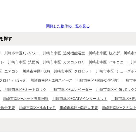
閲覧した物件の一覧を見る
を探す
別
川崎市幸区+シャワー
川崎市幸区+追焚機能浴室
川崎市幸区+脱衣所
川崎市
イレ
川崎市幸区+洗面所
川崎市幸区+ガスコンロ可
川崎市幸区+バルコニー
川
区+エアコン
川崎市幸区+収納
川崎市幸区+クロゼット
川崎市幸区+シューズボ
クロゼット3ヶ所
川崎市幸区+収納スペース
川崎市幸区+閑静な住宅地
川崎市幸
地
川崎市幸区+オートロック
川崎市幸区+エレベーター
川崎市幸区+宅配ボック
川崎市幸区+ネット専用回線
川崎市幸区+CATVインターネット
川崎市幸区+専
+敷金不要
川崎市幸区+礼金1ヶ月
川崎市幸区+保証人不要
川崎市幸区+２Ｆ以