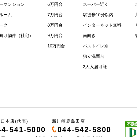
ーマンション
6万円台
スーパー近く
ルーム
7万円台
駅徒歩10分以内
ーク
8万円台
インターネット無料
向け物件（社宅）
9万円台
南向き
10万円台
バストイレ別
独立洗面台
2人入居可能
口本店(代表)
新川崎鹿島田店
44-541-5000
044-542-5800