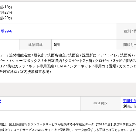
歩18分
歩27分
歩29分
99-6
種別 / 
建物階建
5階
間取り
ワー / 追焚機能浴室 / 脱衣所 / 洗面所独立 / 洗面台 / 洗面所にドア / トイレ / 洗面所
クロゼット / シューズボックス / 全居室収納 / クロゼット2ヶ所 / クロゼット3ヶ所 / 収納
ATV / 防犯カメラ / ネット専用回線 / CATVインターネット / 専用ゴミ置場 / ガスコンロ
/ 全居室洋室 / 室内洗濯機置き場 /
校
平間中
中学校区
(神奈川
情報は、国土数値情報ダウンロードサービスが提供する小学校区データ【2021年度】及び中学校区デ
報ダウンロードサービスのWEBサイト上で記述通り、データは必ずしも正確とは言えません。また