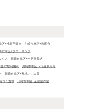
幸区+洗面所独立
川崎市幸区+洗面台
崎市幸区+フローリング
ックス
川崎市幸区+全居室収納
区+2駅利用可
川崎市幸区+2沿線利用可
ス
川崎市幸区+敷地内ごみ置
用ゴミ置場
川崎市幸区+全居室洋室
上