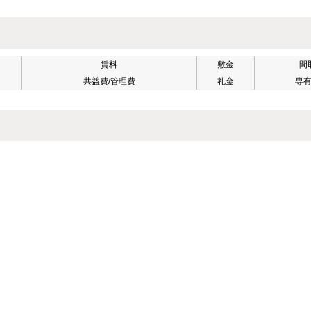
賃料
敷金
間
共益費/管理費
礼金
専