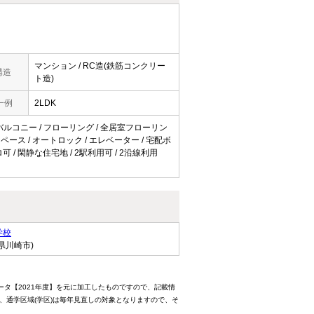
マンション / RC造(鉄筋コンクリー
構造
ト造)
一例
2LDK
 / バルコニー / フローリング / 全居室フローリン
スペース / オートロック / エレベーター / 宅配ボ
可 / 閑静な住宅地 / 2駅利用可 / 2沿線利用
学校
県川崎市)
ータ【2021年度】を元に加工したものですので、記載情
、通学区域(学区)は毎年見直しの対象となりますので、そ