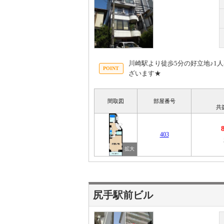
川崎駅より徒歩5分の好立地♪1
ざいます★
間取図
部屋番号
共
403
尻手駅前ビル