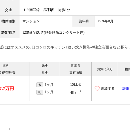
交通
ＪＲ南武線
尻手駅
徒歩1分
物件種別
マンション
築年月
1976年8月
階数/構造
12階建/SRC造(鉄骨鉄筋コンクリート造)
♪自炊派にはオススメの3口コンロのキッチン♪追い炊き機能や独立洗面台など暮ら
賃料
敷金
間取り
お気に入り
物
益費/管理費
礼金
専有面積
1SLDK
1ヶ月
敷
7.7万円
詳細
2
1ヶ月
礼
48.8ｍ