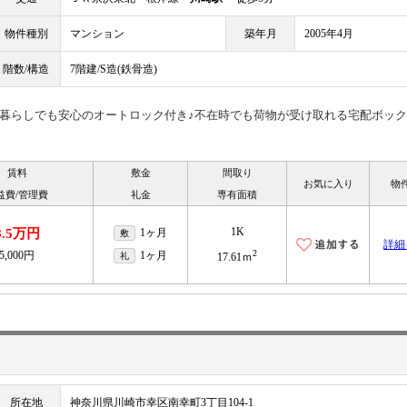
物件種別
マンション
築年月
2005年4月
階数/構造
7階建/S造(鉄骨造)
人暮らしでも安心のオートロック付き♪不在時でも荷物が受け取れる宅配ボッ
賃料
敷金
間取り
お気に入り
物
益費/管理費
礼金
専有面積
1K
8.5万円
1ヶ月
敷
詳細
2
5,000円
1ヶ月
礼
17.61ｍ
所在地
神奈川県川崎市幸区南幸町3丁目104-1