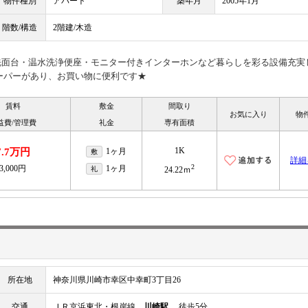
物件種別
アパート
築年月
2005年1月
階数/構造
2階建/木造
立洗面台・温水洗浄便座・モニター付きインターホンなど暮らしを彩る設備充実
ーパーがあり、お買い物に便利です★
賃料
敷金
間取り
お気に入り
物
益費/管理費
礼金
専有面積
1K
7.7万円
1ヶ月
敷
詳細
2
3,000円
1ヶ月
礼
24.22ｍ
所在地
神奈川県川崎市幸区中幸町3丁目26
交通
ＪＲ京浜東北・根岸線
川崎駅
徒歩5分