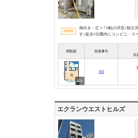
南向き・広々7.9帖の洋室♪独
す♪徒歩5分圏内にコンビニ・ス
間取図
部屋番号
共
103
エクランウエストヒルズ