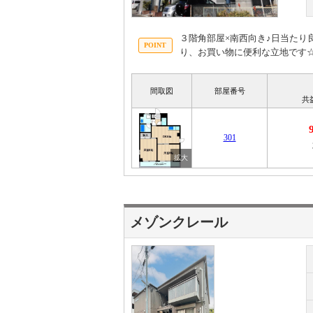
３階角部屋×南西向き♪日当た
り、お買い物に便利な立地です
間取図
部屋番号
共
301
メゾンクレール