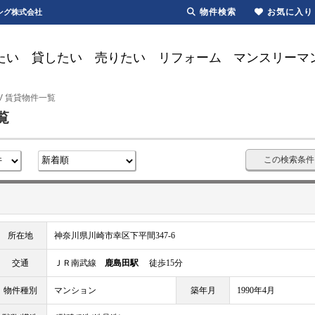
物件検索
お気に入り
ング株式会社
たい
貸したい
売りたい
リフォーム
マンスリーマ
V 賃貸物件一覧
覧
この検索条件
所在地
神奈川県川崎市幸区下平間347-6
交通
ＪＲ南武線
鹿島田駅
徒歩15分
物件種別
マンション
築年月
1990年4月