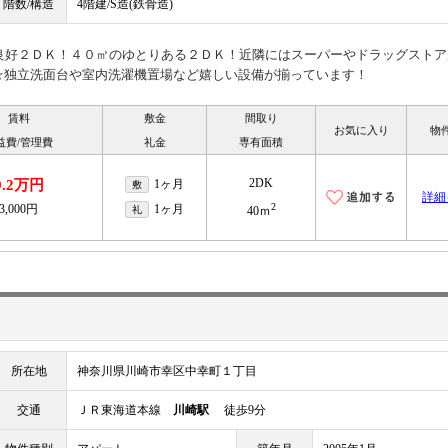
階数/構造
4階建/S造(鉄骨造)
り良好２ＤＫ！４０㎡のゆとりある２ＤＫ！近隣にはスーパーやドラッグストア
☆独立洗面台や室内洗濯機置場など嬉しい設備が揃っています！
賃料
敷金
間取り
お気に入り
物
益費/管理費
礼金
専有面積
2DK
9.2万円
1ヶ月
敷
詳細
2
3,000円
1ヶ月
礼
40ｍ
所在地
神奈川県川崎市幸区中幸町１丁目
交通
ＪＲ東海道本線
川崎駅
徒歩9分