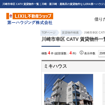
川崎市幸区 CATV 賃貸物件一覧｜川崎・新川崎・鹿島田の賃貸物件ならERA第一ハウジ
借り
TOPページ
賃貸物件検索
川崎市幸区 CAT
川崎市幸区 CATV 賃貸物件一
4
4
棟数
件 (総部屋数：
件)
表示件数
ミキハウス