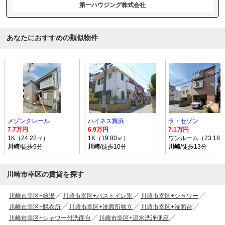
第一ハウジング株式会社
あなたにおすすめの類似物件
メゾンクレール
ハイネス舞浜
ラ・セゾン
7.7万円
6.9万円
7.1万円
1K（24.22㎡）
1K（19.80㎡）
ワンルーム（23.18
川崎
/徒歩9分
川崎
/徒歩10分
川崎
/徒歩13分
川崎市幸区の賃貸を探す
川崎市幸区+給湯
川崎市幸区+バストイレ別
川崎市幸区+シャワー
川崎市幸区+脱衣所
川崎市幸区+洗面所独立
川崎市幸区+洗面台
川崎市幸区+シャワー付洗面台
川崎市幸区+温水洗浄便座