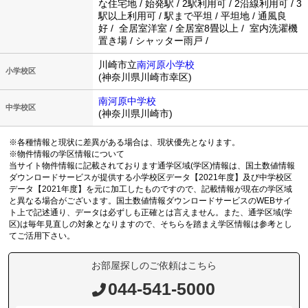
な住宅地 / 始発駅 / 2駅利用可 / 2沿線利用可 / 3
駅以上利用可 / 駅まで平坦 / 平坦地 / 通風良
好 / 全居室洋室 / 全居室8畳以上 / 室内洗濯機
置き場 / シャッター雨戸 /
川崎市立
南河原小学校
小学校区
(神奈川県川崎市幸区)
南河原中学校
中学校区
(神奈川県川崎市)
※各種情報と現状に差異がある場合は、現状優先となります。
※物件情報の学区情報について
当サイト物件情報に記載されております通学区域(学区)情報は、国土数値情報
ダウンロードサービスが提供する小学校区データ【2021年度】及び中学校区
データ【2021年度】を元に加工したものですので、記載情報が現在の学区域
と異なる場合がございます。国土数値情報ダウンロードサービスのWEBサイ
ト上で記述通り、データは必ずしも正確とは言えません。また、通学区域(学
区)は毎年見直しの対象となりますので、そちらを踏まえ学区情報は参考とし
てご活用下さい。
お部屋探しのご依頼はこちら
044-541-5000