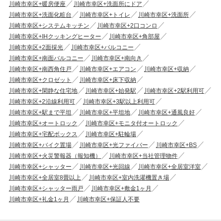
川崎市幸区+暖房便座
川崎市幸区+洗面所にドア
川崎市幸区+洗面化粧台
川崎市幸区+トイレ
川崎市幸区+洗面所
川崎市幸区+システムキッチン
川崎市幸区+2口コンロ
川崎市幸区+IHクッキングヒーター
川崎市幸区+角部屋
川崎市幸区+2面採光
川崎市幸区+バルコニー
川崎市幸区+南面バルコニー
川崎市幸区+南向き
川崎市幸区+南西角住戸
川崎市幸区+エアコン
川崎市幸区+収納
川崎市幸区+クロゼット
川崎市幸区+床下収納
川崎市幸区+閑静な住宅地
川崎市幸区+始発駅
川崎市幸区+2駅利用可
川崎市幸区+2沿線利用可
川崎市幸区+3駅以上利用可
川崎市幸区+駅まで平坦
川崎市幸区+平坦地
川崎市幸区+通風良好
川崎市幸区+オートロック
川崎市幸区+モニタ付オートロック
川崎市幸区+宅配ボックス
川崎市幸区+駐輪場
川崎市幸区+バイク置場
川崎市幸区+光ファイバー
川崎市幸区+BS
川崎市幸区+火災警報器（報知機）
川崎市幸区+当社管理物件
川崎市幸区+シャッター
川崎市幸区+光回線
川崎市幸区+全居室洋室
川崎市幸区+全居室8畳以上
川崎市幸区+室内洗濯機置き場
川崎市幸区+シャッター雨戸
川崎市幸区+敷金1ヶ月
川崎市幸区+礼金1ヶ月
川崎市幸区+保証人不要