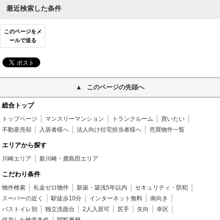
最近検索した条件
このページをメ
ールで送る
このページの先頭へ
総合トップ
トップページ
マンスリーマンション
トランクルーム
買いたい
不動産売却
入居者様へ
法人向け社宅担当者様へ
売買物件一覧
エリアから探す
川崎エリア
新川崎・鹿島田エリア
こだわり条件
物件検索
礼金ゼロ物件
新築・築浅5年以内
セキュリティ・防犯
スーパーの近く
駅徒歩10分
インターネット無料
南向き
バストイレ別
独立洗面台
2人入居可
尻手
矢向
幸区