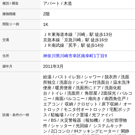
アパート / 木造
種別 / 構造
2階
建物階建
1K
間取り一例
ＪＲ東海道本線「川崎」駅 徒歩13分
京急本線「京急川崎」駅 徒歩16分
交通
ＪＲ南武線「尻手」駅 徒歩14分
神奈川県川崎市幸区南幸町1丁目9
住所
2011年3月
築年月
給湯 / バストイレ別 / シャワー / 脱衣所 / 洗面
所独立 / 洗面台 / シャワー付洗面台 / 温水洗浄
便座 / 暖房便座 / 洗面所にドア / 洗面化粧
台 / トイレ / 洗面所 / 角部屋 / 2面採光 / バルコ
ニー / 南面バルコニー / 南向き / 南西角住戸 /
エアコン / 収納 / クロゼット / 床下収納 / オー
トロック / モニタ付オートロック / 宅配ボック
ス / 駐輪場 / バイク置場 / 光ファイバ
設備・条件の一例
ー / BS / 火災警報器（報知機） / 当社管理物
件 / シャッター / 光回線 / システムキッチ
ン / 2口コンロ / IHクッキングヒーター / 閑静