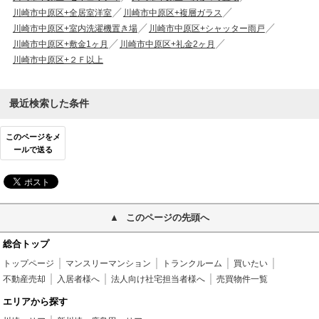
川崎市中原区+全居室洋室
川崎市中原区+複層ガラス
川崎市中原区+室内洗濯機置き場
川崎市中原区+シャッター雨戸
川崎市中原区+敷金1ヶ月
川崎市中原区+礼金2ヶ月
川崎市中原区+２Ｆ以上
最近検索した条件
このページをメ
ールで送る
このページの先頭へ
総合トップ
トップページ
マンスリーマンション
トランクルーム
買いたい
不動産売却
入居者様へ
法人向け社宅担当者様へ
売買物件一覧
エリアから探す