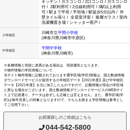
キッチン / ガスコンロ / 2口コンロ / ガスコンロ
付 / 2駅利用可 / 2沿線利用可 / 3駅以上利用
可 / 駅まで平坦 / 平坦地 / 駅徒歩5分以内 / 外
壁タイル張り / 全居室洋室 / 複層ガラス / 室内
洗濯機置き場 / シャッター雨戸 /
川崎市立
平間小学校
小学校区
(神奈川県川崎市中原区)
平間中学校
中学校区
(神奈川県川崎市)
※各種情報と現状に差異がある場合は、現状優先となります。
※物件情報の学区情報について
当サイト物件情報に記載されております通学区域(学区)情報は、国土数値情報
ダウンロードサービスが提供する小学校区データ【2021年度】及び中学校区
データ【2021年度】を元に加工したものですので、記載情報が現在の学区域
と異なる場合がございます。国土数値情報ダウンロードサービスのWEBサイ
ト上で記述通り、データは必ずしも正確とは言えません。また、通学区域(学
区)は毎年見直しの対象となりますので、そちらを踏まえ学区情報は参考とし
てご活用下さい。
お部屋探しのご依頼はこちら
044-542-5800