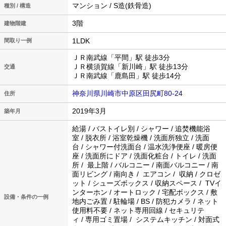
マンション / S造(鉄骨造)
種別 / 構造
3階
建物階建
1LDK
間取り一例
ＪＲ南武線「平間」駅 徒歩3分
ＪＲ横須賀線「新川崎」駅 徒歩13分
交通
ＪＲ南武線「鹿島田」駅 徒歩14分
神奈川県川崎市中原区田尻町80-24
住所
2019年3月
築年月
給湯 / バストイレ別 / シャワー / 追焚機能浴
室 / 脱衣所 / 浴室乾燥機 / 洗面所独立 / 洗面
台 / シャワー付洗面台 / 温水洗浄便座 / 暖房便
座 / 洗面所にドア / 洗面化粧台 / トイレ / 洗面
所 / 最上階 / バルコニー / 南面バルコニー / 南
面リビング / 南向き / エアコン / 収納 / クロゼ
ット / シューズボックス / 収納スペース / TVイ
ンターホン / オートロック / 宅配ボックス / 敷
設備・条件の一例
地内ごみ置 / 駐輪場 / BS / 防犯カメラ / ネット
使用料不要 / ネット専用回線 / セキュリテ
ィ / 専用ゴミ置場 / システムキッチン / 対面式