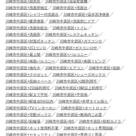
川崎市中原区+脱衣所
川崎市中原区+浴室乾燥機
川崎市中原区+洗面所独立
川崎市中原区+洗面台
川崎市中原区+シャワー付洗面台
川崎市中原区+温水洗浄便座
川崎市中原区+暖房便座
川崎市中原区+洗面所にドア
川崎市中原区+洗面化粧台
川崎市中原区+トイレ
川崎市中原区+洗面所
川崎市中原区+システムキッチン
川崎市中原区+対面式キッチン
川崎市中原区+ガスコンロ
川崎市中原区+2口コンロ
川崎市中原区+ガスコンロ付
川崎市中原区+最上階
川崎市中原区+バルコニー
川崎市中原区+南面バルコニー
川崎市中原区+南面リビング
川崎市中原区+南向き
川崎市中原区+エアコン
川崎市中原区+収納
川崎市中原区+クロゼット
川崎市中原区+シューズボックス
川崎市中原区+収納スペース
川崎市中原区+2駅利用可
川崎市中原区+2沿線利用可
川崎市中原区+3駅以上利用可
川崎市中原区+駅まで平坦
川崎市中原区+平坦地
川崎市中原区+駅徒歩5分以内
川崎市中原区+外壁タイル張り
川崎市中原区+TVインターホン
川崎市中原区+オートロック
川崎市中原区+宅配ボックス
川崎市中原区+敷地内ごみ置
川崎市中原区+駐輪場
川崎市中原区+BS
川崎市中原区+防犯カメラ
川崎市中原区+ネット使用料不要
川崎市中原区+ネット専用回線
川崎市中原区+セキュリティ
川崎市中原区+専用ゴミ置場