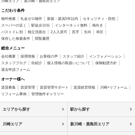
川崎エリア
新川崎・鹿島田エリア
こだわり条件
物件検索
礼金ゼロ物件
新築・築浅5年以内
セキュリティ・防犯
スーパーの近く
駅徒歩10分
インターネット無料
南向き
バストイレ別
独立洗面台
2人入居可
尻手
矢向
幸区
保存した検索条件
閲覧履歴
総合メニュー
会社概要
採用情報
お客様の声
スタッフ紹介
インフォメーション
スタッフブログ
街紹介
個人情報の取扱いについて
保険勧誘方針
退去申請フォーム
オーナー様へ
賃貸募集
賃貸管理
賃貸管理サポート
賃貸経営情報
川崎×リフォーム
リフォーム事例
管理物件ギャラリー
エリアから探す
駅から探す
川崎エリア
新川崎・鹿島田エリア