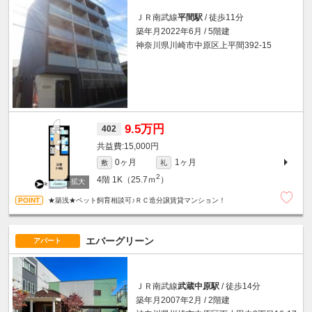
ＪＲ南武線
平間駅
/ 徒歩11分
築年月2022年6月 / 5階建
神奈川県川崎市中原区上平間392-15
9.5万円
402
15,000円
0ヶ月
1ヶ月
敷
礼
2
4階
1K（25.7ｍ
）
★築浅★ペット飼育相談可♪ＲＣ造分譲賃貸マンション！
エバーグリーン
アパート
ＪＲ南武線
武蔵中原駅
/ 徒歩14分
築年月2007年2月 / 2階建