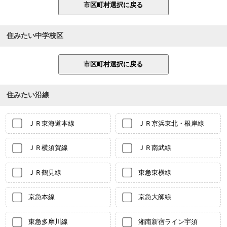
住みたい中学校区
住みたい沿線
ＪＲ東海道本線
ＪＲ京浜東北・根岸線
ＪＲ横須賀線
ＪＲ南武線
ＪＲ鶴見線
東急東横線
京急本線
京急大師線
東急多摩川線
湘南新宿ライン宇須