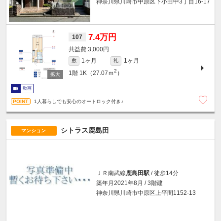
神奈川県川崎市中原区下小田中3丁目16-17
7.4万円
107
3,000円
1ヶ月
1ヶ月
敷
礼
2
1階
1K（27.07ｍ
）
動画
1人暮らしでも安心のオートロック付き♪
シトラス鹿島田
マンション
ＪＲ南武線
鹿島田駅
/ 徒歩14分
築年月2021年8月 / 3階建
神奈川県川崎市中原区上平間1152-13