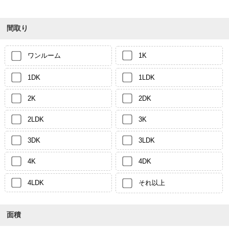
間取り
ワンルーム
1K
1DK
1LDK
2K
2DK
2LDK
3K
3DK
3LDK
4K
4DK
4LDK
それ以上
面積