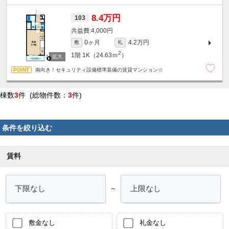
8.4万円
103
4,000円
0ヶ月
4.2万円
敷
礼
2
1階
1K（24.63ｍ
）
南向き！セキュリティ設備標準装備の賃貸マンション☆
棟数
3
件 (総物件数：
3
件)
条件を絞り込む
賃料
～
敷金なし
礼金なし