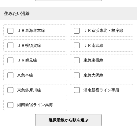
住みたい沿線
ＪＲ東海道本線
ＪＲ京浜東北・根岸線
ＪＲ横須賀線
ＪＲ南武線
ＪＲ鶴見線
東急東横線
京急本線
京急大師線
東急多摩川線
湘南新宿ライン宇須
湘南新宿ライン高海