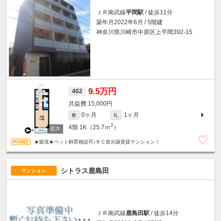
ＪＲ南武線
平間駅
/ 徒歩11分
築年月2022年6月 / 5階建
神奈川県川崎市中原区上平間392-15
9.5万円
402
15,000円
0ヶ月
1ヶ月
敷
礼
2
4階
1K（25.7ｍ
）
★築浅★ペット飼育相談可♪ＲＣ造分譲賃貸マンション！
シトラス鹿島田
マンション
ＪＲ南武線
鹿島田駅
/ 徒歩14分