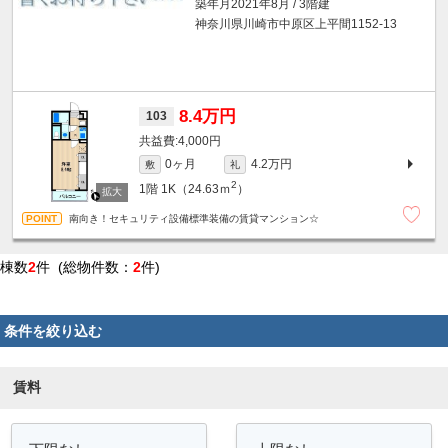
築年月2021年8月 / 3階建
神奈川県川崎市中原区上平間1152-13
8.4万円
103
4,000円
0ヶ月
4.2万円
敷
礼
2
1階
1K（24.63ｍ
）
南向き！セキュリティ設備標準装備の賃貸マンション☆
棟数
2
件 (総物件数：
2
件)
条件を絞り込む
賃料