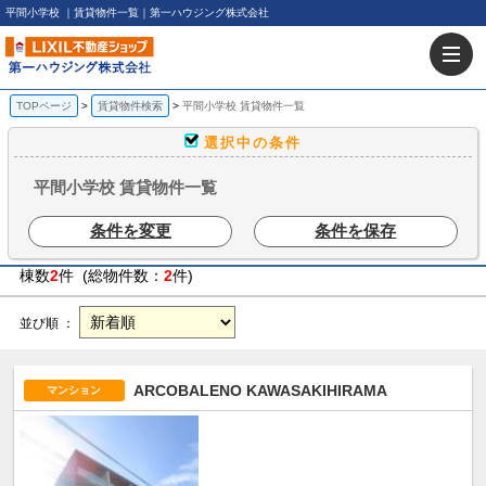
平間小学校 ｜賃貸物件一覧｜第一ハウジング株式会社
TOPページ
賃貸物件検索
平間小学校 賃貸物件一覧
選択中の条件
平間小学校 賃貸物件一覧
条件を変更
条件を保存
棟数
2
件 (総物件数：
2
件)
並び順 ：
ARCOBALENO KAWASAKIHIRAMA
マンション