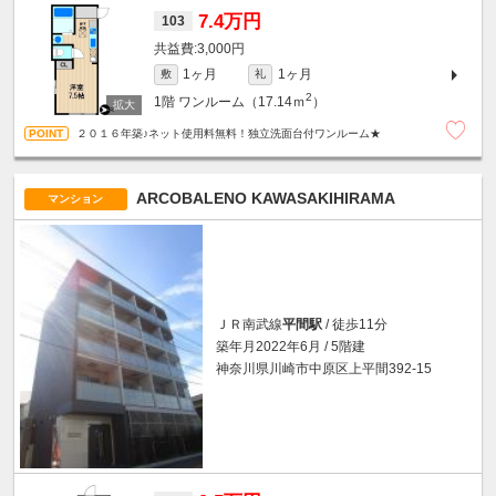
7.4万円
103
3,000円
1ヶ月
1ヶ月
敷
礼
2
1階
ワンルーム（17.14ｍ
）
２０１６年築♪ネット使用料無料！独立洗面台付ワンルーム★
ARCOBALENO KAWASAKIHIRAMA
マンション
ＪＲ南武線
平間駅
/ 徒歩11分
築年月2022年6月 / 5階建
神奈川県川崎市中原区上平間392-15