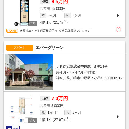
9.5万円
402
15,000円
0ヶ月
1ヶ月
敷
礼
2
4階
1K（25.7ｍ
）
★築浅★ペット飼育相談可♪ＲＣ造分譲賃貸マンション！
エバーグリーン
アパート
ＪＲ南武線
武蔵中原駅
/ 徒歩14分
築年月2007年2月 / 2階建
神奈川県川崎市中原区下小田中3丁目16-17
7.4万円
107
3,000円
1ヶ月
1ヶ月
敷
礼
2
1階
1K（27.07ｍ
）
動画