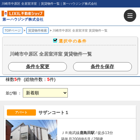
川崎市中原区 全居室洋室 ｜賃貸物件一覧｜第一ハウジング株式会社
TOPページ
賃貸物件検索
川崎市中原区 全居室洋室 賃貸物件一覧
選択中の条件
川崎市中原区 全居室洋室 賃貸物件一覧
条件を変更
条件を保存
棟数
5
件 (総物件数：
5
件)
並び順 ：
サザンコート１
アパート
ＪＲ南武線
鹿島田駅
/ 徒歩13分
築年月2008年6月 / 2階建