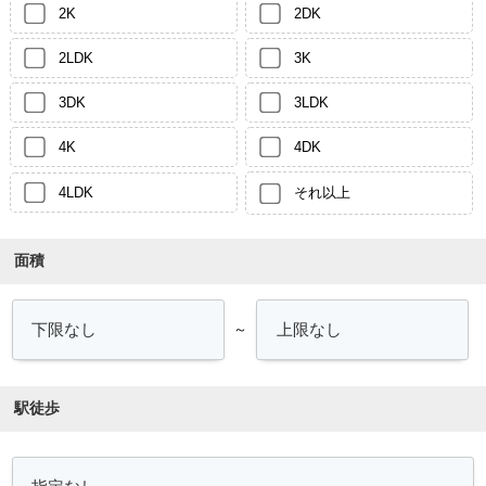
2K
2DK
2LDK
3K
3DK
3LDK
4K
4DK
4LDK
それ以上
面積
～
駅徒歩