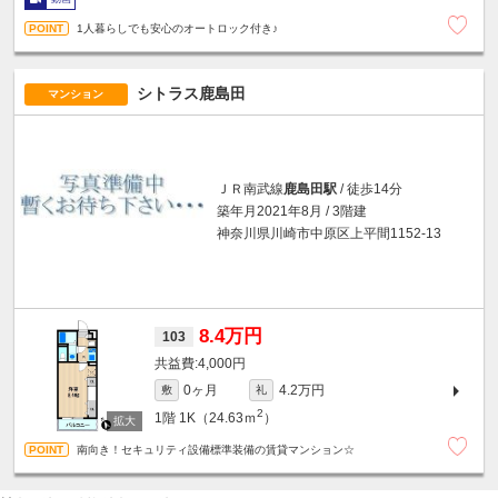
1人暮らしでも安心のオートロック付き♪
シトラス鹿島田
マンション
ＪＲ南武線
鹿島田駅
/ 徒歩14分
築年月2021年8月 / 3階建
神奈川県川崎市中原区上平間1152-13
8.4万円
103
4,000円
0ヶ月
4.2万円
敷
礼
2
1階
1K（24.63ｍ
）
南向き！セキュリティ設備標準装備の賃貸マンション☆