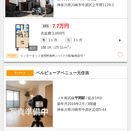
神奈川県川崎市中原区上平間1129-1
7.7万円
101
3,000円
1ヶ月
1ヶ月
敷
礼
2
1階
1K（25.11ｍ
）
インターネット使用料無料♪バイクの駐輪相談可！
ベルビューアベニュー元住吉
アパート
ＪＲ南武線
平間駅
/ 徒歩14分
築年月2016年2月 / 3階建
神奈川県川崎市中原区苅宿5-44