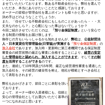
ませていただいております。数ある不動産会社から、弊社を選んで
いただき、本当にありがたいことだと感謝しております。
オーナーの皆様が管理会社を選ぶポイントも様々かと思いますが、
決め手はどのようなことでしょうか。
また、「任せている不動産会社にもしものことがあったら・・・大
丈夫なのかしら？」と心配になった事はないでしょうか？
今回ご紹介させていただくのは、
「預り金保証制度」
という安心で
きる制度の情報をお届け致します。
御存じの方もいらっしゃるかも知れませんが、
弊社
は、
公益財団法
人・日本賃貸住宅管理協会(日管協)が実施する
「預り金保証制度」
の
加入会社
であります。加入時・更新時に第三者機関である保証制度
審査会の経営状態の厳正な審査に合格することにより、
経営の安定
した管理会社と認められ、加入することができます
。そして
その制
度を
活用することができる
のです。
また、連続して10年間及び15年間、厳正な経営適性審査を通過した
加入会社を、その経営の健全性を称え、他社が模範とすべき会社と
して表彰をされます。
弊社もおかげさまで、節目ごとに表彰を頂い
ております。
よって、オーナー様や入居者様にも、信頼と
安心の管理会社としてお選びいただく基準の
一つになれればと思います。