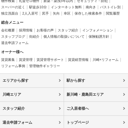
物件検索
礼金ゼロ物件
新築・築浅5年以内
セキュリティ・防犯
スーパーの近く
駅徒歩10分
インターネット無料
南向き
バストイレ別
独立洗面台
2人入居可
尻手
矢向
幸区
保存した検索条件
閲覧履歴
総合メニュー
会社概要
採用情報
お客様の声
スタッフ紹介
インフォメーション
スタッフブログ
街紹介
個人情報の取扱いについて
保険勧誘方針
退去申請フォーム
オーナー様へ
賃貸募集
賃貸管理
賃貸管理サポート
賃貸経営情報
川崎×リフォーム
リフォーム事例
管理物件ギャラリー
エリアから探す
駅から探す
川崎エリア
新川崎・鹿島田エリア
スタッフ紹介
ご入居者様へ
退去申請フォーム
トップページ