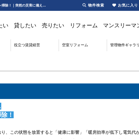
物件検索
お気に入り
オーナー新聞2025年10月号｜秋のエアコンはカビの温床に…秋にやっておきたいエアコン掃除！｜突然の災害に備え、定期的に3つ見直しを行いましょう！【更新】オーナー新聞2025年10月号 | 川崎・新川崎・鹿島田の賃貸は第一ハウジング株式会社にお任せ下さい！
たい
貸したい
売りたい
リフォーム
マンスリーマ
役立つ賃貸経営
空室リフォーム
管理物件ギャラ
…
掃除！
おり、この状態を放置すると「健康に影響」「暖房効率が低下し電気代