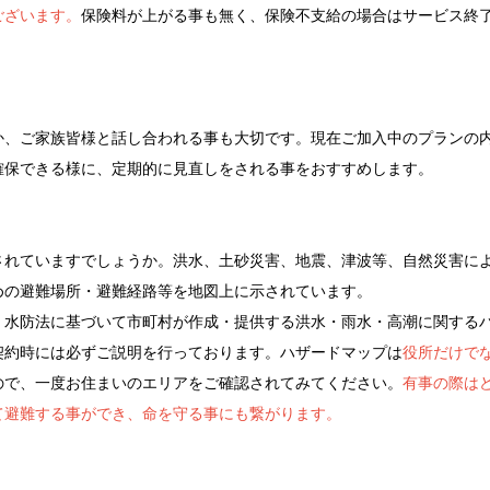
ございます。
保険料が上がる事も無く、保険不支給の場合はサービス終
か、ご家族皆様と話し合われる事も大切です。現在ご加入中のプランの
確保できる様に、定期的に見直しをされる事をおすすめします。
されていますでしょうか。洪水、土砂災害、地震、津波等、自然災害に
めの避難場所・避難経路等を地図上に示されています。
より、水防法に基づいて市町村が作成・提供する洪水・雨水・高潮に関する
契約時には必ずご説明を行っております。ハザードマップは
役所だけで
ので、一度お住まいのエリアをご確認されてみてください。
有事の際は
て避難する事ができ、命を守る事にも繋がります。