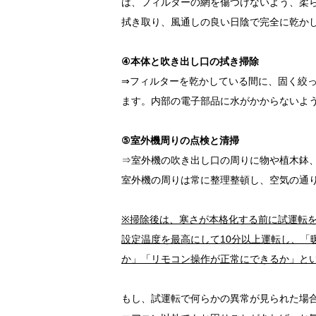
は、フィルターの網を傷つけないよう、柔
拭き取り、風通しの良い日陰で完全に乾か
④本体と吹き出し口の拭き掃除
⇒フィルターを乾かしている間に、固く絞
ます。内部の電子部品に水がかからないよ
⑤室外機周りの点検と清掃
⇒室外機の吹き出し口の周りに物や植木鉢
室外機の周りは常に整理整頓し、空気の通
※掃除後は、寒さが本格化する前に試運転
設定温度を最高にして10分以上運転し、「
か」「リモコン操作が正常にできるか」と
もし、試運転で何らかの異常が見られた場