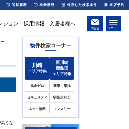
閲覧履歴
検索履歴
保存した検索条件
来店予約
ンション
採用情報
入居者様へ
メニュー
問合せ
リー
物件検索コーナー
新川崎
川崎
鹿島田
エリア特集
エリア特集
礼金ゼロ
新築・築浅
セキュリティ
駅徒歩10分
ネット無料
マンスリー
が高くな