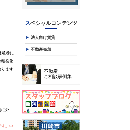
スペシャルコンテンツ
法人向け賃貸
不動産売却
は竜巻に
の頻発化
おります
不動産
ご相談事例集
的に外
です。中