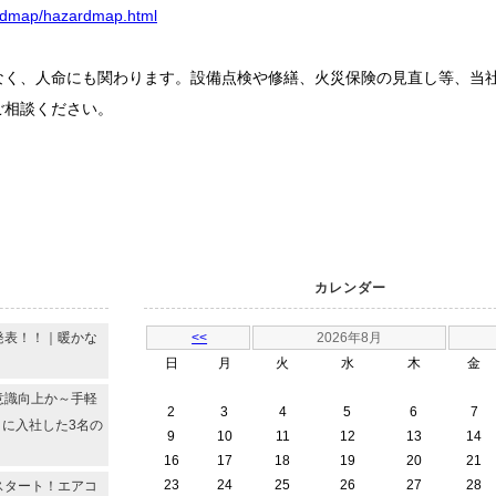
azardmap/hazardmap.html
なく、人命にも関わります。設備点検や修繕、火災保険の見直し等、当
したらお気軽にご相談ください。
カレンダー
発表！！｜暖かな
<<
2026年8月
日
月
火
水
木
金
意識向上か～手軽
2
3
4
5
6
7
月に入社した3名の
9
10
11
12
13
14
16
17
18
19
20
21
23
24
25
26
27
28
スタート！エアコ