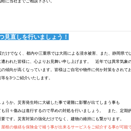
気軽に当社までご相談下さい。
つ見直しを行いましょう！
震だけでなく、都内や三重県では大雨による浸水被害、また、静岡県で
に遭われた皆様に、心よりお見舞い申し上げます。 近年では異常気象
化の傾向が高くなっています。皆様はご自宅や物件に何か対策をされて
策等を3つご紹介いたします。
しょうか。災害発生時に大破した事で避難に影響が出てしまう事も
ても日々傷みは進行するので早めの対処を行いましょう。 また、定期
重要です。災害対策の強化だけでなく、建物の維持にも繋がります。
、屋根の修繕を保険金で補う事が出来るサービスをご紹介する事が可能