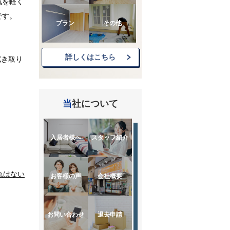
気を軽く
です。
プラン
その他
詳しくはこちら
拭き取り
当社について
入居者様へ
スタッフ紹介
れはない
お客様の声
会社概要
お問い合わせ
退去申請