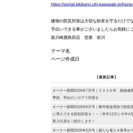
https://portal.kikikanri.city.kawasaki.jp/h
建物の防災対策は大切な財産を守るだけで
手伝いできる事がございま
新川崎鹿島田店 営業 前川
テーマ名
ページ作成日
【最新記事】
オーナー新聞2026年7月号｜２０２６年 路線価
季節、早めのシロアリ対策を
オーナー新聞2026年6月号｜事件報道増加で防犯
に導入できる防犯対策を！～｜昨年12月と今年4
新入社員をご紹介します！
オーナー新聞2026年5月号｜新たな省エネ基準が