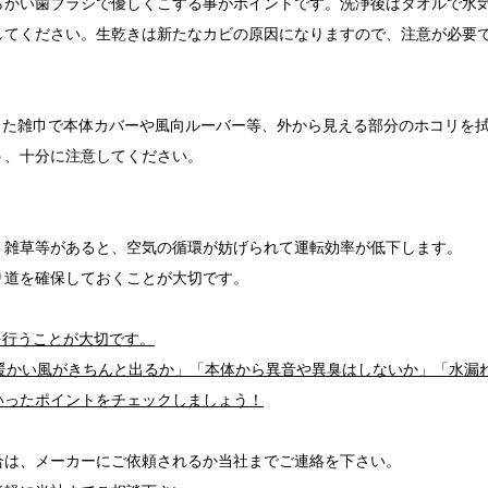
らかい歯ブラシで優しくこする事がポイントです。洗浄後はタオルで水
してください。生乾きは新たなカビの原因になりますので、注意が必要
った雑巾で本体カバーや風向ルーバー等、外から見える部分のホコリを
う、十分に注意してください。
、雑草等があると、空気の循環が妨げられて運転効率が低下します。
り道を確保しておくことが大切です。
を行うことが大切です。
暖かい風がきちんと出るか」「本体から異音や異臭はしないか」「水漏
いったポイントをチェックしましょう！
合は、メーカーにご依頼されるか当社までご連絡を下さい。