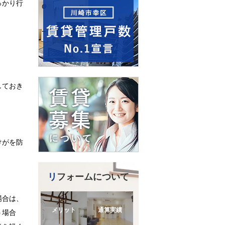
っかり行
しておき
けがを防
リフォームについて
場合は、
メリット
通算実績
う場合