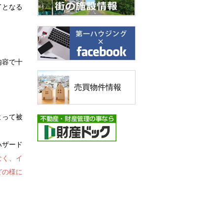
了となる
内容で十
売買物件情報
よって被
ハザード
なく、イ
どの様に