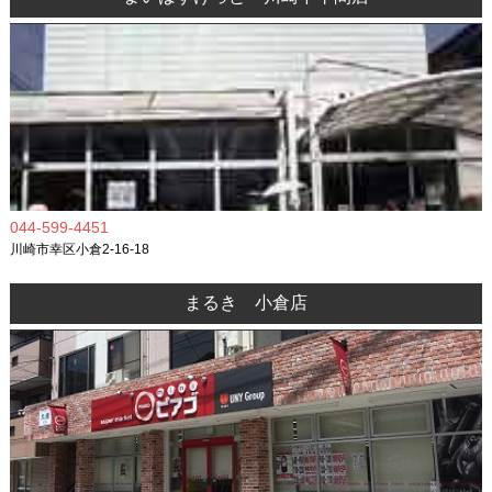
044-599-4451
川崎市幸区小倉2-16-18
まるき 小倉店