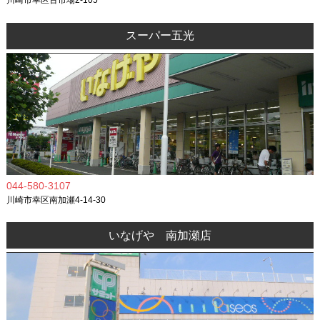
川崎市幸区古市場2-105
スーパー五光
044-580-3107
川崎市幸区南加瀬4-14-30
いなげや 南加瀬店