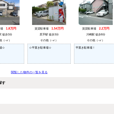
1.8万円
1.54万円
2.2万円
車場
賃貸駐車場
賃貸駐車場
駅 徒歩3分
尻手駅 徒歩3分
川崎駅 徒歩8分
他（-㎡）
その他（-㎡）
その他（-㎡）
場☆
☆平置き駐車場☆
平置き駐車場！
閲覧した物件の一覧を見る
探す