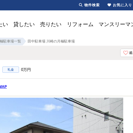
物件検索
お気に入り
たい
貸したい
売りたい
リフォーム
マンスリーマ
極駐車場一覧
田中駐車場 川崎の月極駐車場
0万円
礼金
MAP