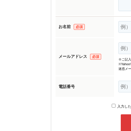
お名前
必須
メールアドレス
必須
※ご記
※Yah
迷惑メ
電話番号
入力した