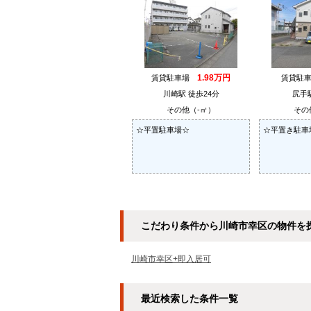
1.98万円
賃貸駐車場
賃貸駐
川崎駅 徒歩24分
尻手
その他（-㎡）
その
☆平置駐車場☆
☆平置き駐車
こだわり条件から川崎市幸区の物件を
川崎市幸区+即入居可
最近検索した条件一覧