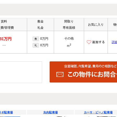
賃料
敷金
間取り
お気に入り
物
費/管理費
礼金
専有面積
.31万円
その他
0万円
敷
詳
2
-
-
0万円
礼
ｍ
ラギ駐車場
矢向駐車場
カーサ・ピーノ駐車場