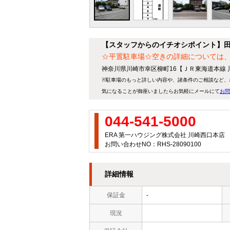
【スタッフからのイチオシポイント】
☆平置駐車場☆空きの詳細については
神奈川県川崎市幸区柳町16【ＪＲ東海道本線
※駐車場のもっと詳しい内容や、諸条件のご相談など、
気になることが御座いましたらお気軽にメールにて
お問
044-541-5000
ERA 第一ハウジング株式会社 川崎西口本店
お問い合わせNO：RHS-28090100
詳細情報
保証金
-
現況