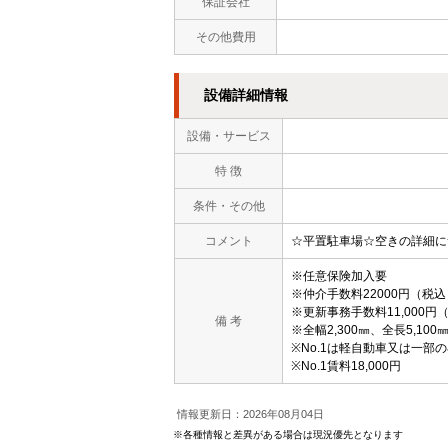
保証会社
その他費用
設備詳細情報
設備・サービス
特 徴
条件・その他
コメント
☆平置駐車場☆空きの詳細に
※任意保険加入要
※仲介手数料22000円（税込
※更新事務手数料11,000円
備 考
※全幅2,300㎜、全長5,100
※No.1は軽自動車又は一部の
※No.1賃料18,000円
情報更新日：2026年08月04日
※各種情報と差異がある場合は現況優先となります