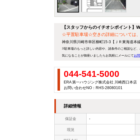
【スタッフからのイチオシポイント】WI
☆平置駐車場☆空きの詳細については
神奈川県川崎市幸区柳町15-3【ＪＲ東海道本
※駐車場のもっと詳しい内容や、諸条件のご相談など、
気になることが御座いましたらお気軽にメールにて
お問
044-541-5000
ERA 第一ハウジング株式会社 川崎西口本店
お問い合わせNO：RHS-28080101
詳細情報
保証金
-
現況