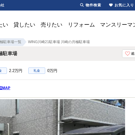
物件検索
お気に入り
会社
たい
貸したい
売りたい
リフォーム
マンスリーマ
極駐車場一覧
WING川崎21駐車場 川崎の月極駐車場
極駐車場
2.2万円
0万円
金
礼金
辺MAP