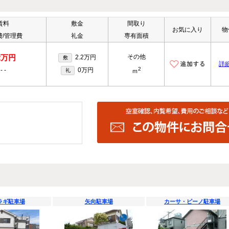
賃料
敷金
間取り
お気に入り
物
費/管理費
礼金
専有面積
.2万円
その他
2.2万円
敷
詳
2
-
-
0万円
礼
ｍ
ラギ駐車場
矢向駐車場
カーサ・ピーノ駐車場