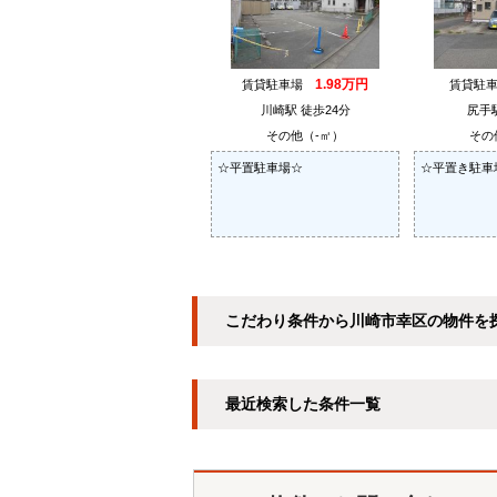
1.98万円
賃貸駐車場
賃貸駐
川崎駅 徒歩24分
尻手
その他（-㎡）
その
☆平置駐車場☆
☆平置き駐車
こだわり条件から川崎市幸区の物件を
最近検索した条件一覧