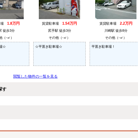
1.8万円
1.54万円
2.2万円
車場
賃貸駐車場
賃貸駐車場
駅 徒歩3分
尻手駅 徒歩3分
川崎駅 徒歩8分
他（-㎡）
その他（-㎡）
その他（-㎡）
場☆
☆平置き駐車場☆
平置き駐車場！
閲覧した物件の一覧を見る
探す