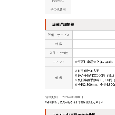
保証会社
その他費用
設備詳細情報
設備・サービス
特 徴
条件・その他
コメント
☆平置駐車場☆空きの詳細に
※任意保険加入要
※仲介手数料22000円（税込
備 考
※更新事務手数料11,000円
※全幅2,300mm、全長4,800
情報更新日：2026年08月04日
※各種情報と差異がある場合は現況優先となります