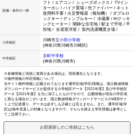
フト / エアコン / シューズボックス / TVイン
ターホン / バイク置場 / 光ファイバー / ネット
設備・条件の一例
使用料不要 / 火災警報器（報知機） / ダブルロ
ックキー / ディンプルキー / 冷蔵庫 / IHクッキ
ングヒーター / 閑静な住宅地 / 駅まで平坦 / 平
坦地 / 全居室洋室 / 室内洗濯機置き場 /
川崎市立
小田小学校
小学校区
(神奈川県川崎市川崎区)
京町中学校
中学校区
(神奈川県川崎市)
※各種情報と現状に差異がある場合は、現状優先となります。
※物件情報の学区情報について
当サイト物件情報に記載されております通学区域(学区)情報は、国土数値情報
ダウンロードサービスが提供する小学校区データ【2021年度】及び中学校区
データ【2021年度】を元に加工したものですので、記載情報が現在の学区域
と異なる場合がございます。国土数値情報ダウンロードサービスのWEBサイ
ト上で記述通り、データは必ずしも正確とは言えません。また、通学区域(学
区)は毎年見直しの対象となりますので、そちらを踏まえ学区情報は参考とし
てご活用下さい。
お部屋探しのご依頼はこちら