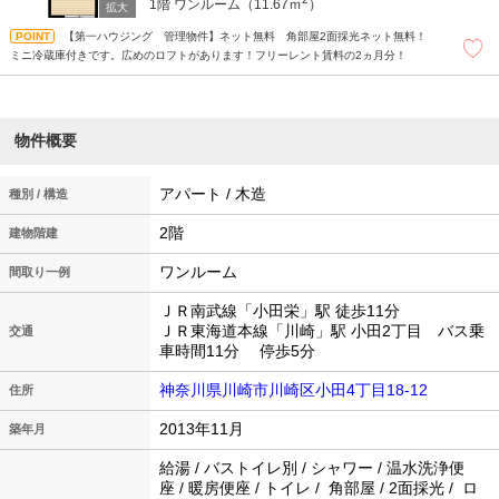
1階
ワンルーム（11.67ｍ
）
【第一ハウジング 管理物件】ネット無料 角部屋2面採光ネット無料！
ミニ冷蔵庫付きです。広めのロフトがあります！フリーレント賃料の2ヵ月分！
物件概要
アパート / 木造
種別 / 構造
2階
建物階建
ワンルーム
間取り一例
ＪＲ南武線「小田栄」駅 徒歩11分
ＪＲ東海道本線「川崎」駅 小田2丁目 バス乗
交通
車時間11分 停歩5分
神奈川県川崎市川崎区小田4丁目18-12
住所
2013年11月
築年月
給湯 / バストイレ別 / シャワー / 温水洗浄便
座 / 暖房便座 / トイレ / 角部屋 / 2面採光 / ロ