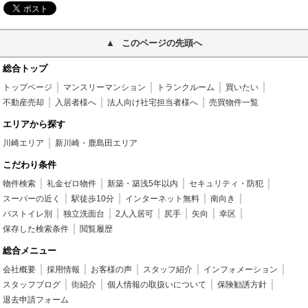
このページの先頭へ
総合トップ
トップページ
マンスリーマンション
トランクルーム
買いたい
不動産売却
入居者様へ
法人向け社宅担当者様へ
売買物件一覧
エリアから探す
川崎エリア
新川崎・鹿島田エリア
こだわり条件
物件検索
礼金ゼロ物件
新築・築浅5年以内
セキュリティ・防犯
スーパーの近く
駅徒歩10分
インターネット無料
南向き
バストイレ別
独立洗面台
2人入居可
尻手
矢向
幸区
保存した検索条件
閲覧履歴
総合メニュー
会社概要
採用情報
お客様の声
スタッフ紹介
インフォメーション
スタッフブログ
街紹介
個人情報の取扱いについて
保険勧誘方針
退去申請フォーム