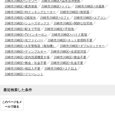
川崎市川崎区+シャワー
川崎市川崎区+温水洗浄便座
川崎市川崎区+暖房便座
川崎市川崎区+トイレ
川崎市川崎区+冷蔵庫
川崎市川崎区+IHクッキングヒーター
川崎市川崎区+角部屋
川崎市川崎区+2面採光
川崎市川崎区+ロフト
川崎市川崎区+エアコン
川崎市川崎区+シューズボックス
川崎市川崎区+閑静な住宅地
川崎市川崎区+駅まで平坦
川崎市川崎区+平坦地
川崎市川崎区+TVインターホン
川崎市川崎区+バイク置場
川崎市川崎区+光ファイバー
川崎市川崎区+ネット使用料不要
川崎市川崎区+火災警報器（報知機）
川崎市川崎区+ダブルロックキー
川崎市川崎区+ディンプルキー
川崎市川崎区+全居室洋室
川崎市川崎区+室内洗濯機置き場
川崎市川崎区+敷金不要
川崎市川崎区+敷金・礼金不要
川崎市川崎区+礼金不要
川崎市川崎区+保証人不要
川崎市川崎区+２Ｆ以上
川崎市川崎区+フリーレント
最近検索した条件
このページをメ
ールで送る