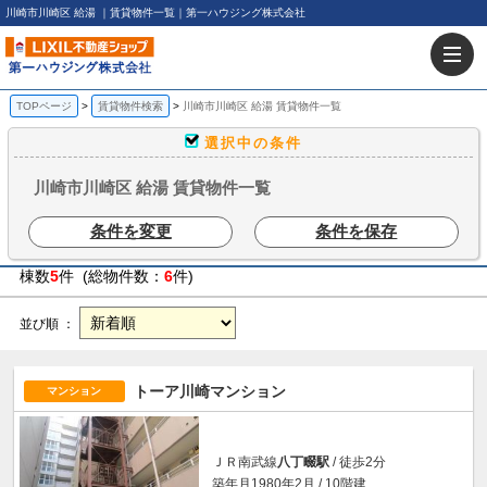
川崎市川崎区 給湯 ｜賃貸物件一覧｜第一ハウジング株式会社
TOPページ
賃貸物件検索
川崎市川崎区 給湯 賃貸物件一覧
選択中の条件
川崎市川崎区 給湯 賃貸物件一覧
条件を変更
条件を保存
棟数
5
件 (総物件数：
6
件)
並び順 ：
トーア川崎マンション
マンション
ＪＲ南武線
八丁畷駅
/ 徒歩2分
築年月1980年2月 / 10階建