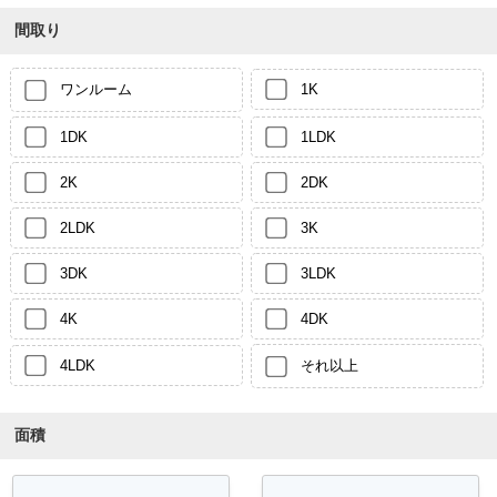
間取り
ワンルーム
1K
1DK
1LDK
2K
2DK
2LDK
3K
3DK
3LDK
4K
4DK
4LDK
それ以上
面積