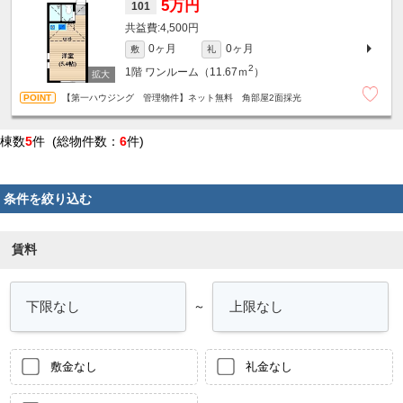
5万円
101
4,500円
0ヶ月
0ヶ月
敷
礼
2
1階
ワンルーム（11.67ｍ
）
【第一ハウジング 管理物件】ネット無料 角部屋2面採光
棟数
5
件 (総物件数：
6
件)
条件を絞り込む
賃料
～
敷金なし
礼金なし