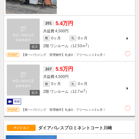
5.4万円
201
4,500円
0ヶ月
0ヶ月
敷
礼
2
2階
ワンルーム（12.53ｍ
）
【第一ハウジング 管理物件】礼金0・フリーレント2ヵ月！
5.5万円
207
4,500円
0ヶ月
0ヶ月
敷
礼
2
2階
ワンルーム（12.7ｍ
）
動画
【第一ハウジング 管理物件】礼金0・フリーレント2ヵ月！
ダイアパレスプロミネントコート川崎
マンション