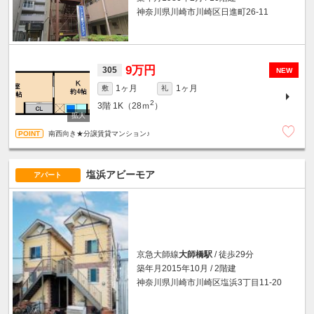
神奈川県川崎市川崎区日進町26-11
9万円
305
NEW
1ヶ月
1ヶ月
敷
礼
2
3階
1K（28ｍ
）
南西向き★分譲賃貸マンション♪
塩浜アビーモア
アパート
京急大師線
大師橋駅
/ 徒歩29分
築年月2015年10月 / 2階建
神奈川県川崎市川崎区塩浜3丁目11-20