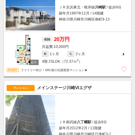
ＪＲ京浜東北・根岸線
川崎駅
/ 徒歩9分
築年月1997年12月 / 14階建
神奈川県川崎市川崎区南町9-13
20万円
406
10,000円
1ヶ月
2ヶ月
敷
礼
2
4階
2SLDK（72.37ｍ
）
ファミリー向け！SRC造の分譲賃貸マンション★
メインステージ川崎Ⅵエグザ
マンション
ＪＲ南武線
八丁畷駅
/ 徒歩8分
築年月2012年2月 / 11階建
神奈川県川崎市川崎区日進町3-1