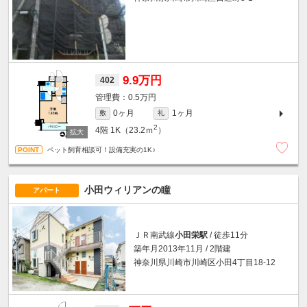
9.9万円
402
0.5万円
0ヶ月
1ヶ月
敷
礼
2
4階
1K（23.2ｍ
）
ペット飼育相談可！設備充実の1K♪
小田ウィリアンの瞳
アパート
ＪＲ南武線
小田栄駅
/ 徒歩11分
築年月2013年11月 / 2階建
神奈川県川崎市川崎区小田4丁目18-12