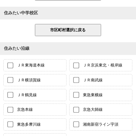
住みたい中学校区
住みたい沿線
ＪＲ東海道本線
ＪＲ京浜東北・根岸線
ＪＲ横須賀線
ＪＲ南武線
ＪＲ鶴見線
東急東横線
京急本線
京急大師線
東急多摩川線
湘南新宿ライン宇須