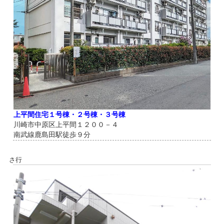
上平間住宅１号棟・２号棟・３号棟
川崎市中原区上平間１２００－４
南武線鹿島田駅徒歩９分
さ行