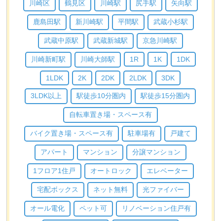
川崎区
鶴見区
川崎駅
尻手駅
矢向駅
鹿島田駅
新川崎駅
平間駅
武蔵小杉駅
武蔵中原駅
武蔵新城駅
京急川崎駅
川崎新町駅
川崎大師駅
1R
1K
1DK
1LDK
2K
2DK
2LDK
3DK
3LDK以上
駅徒歩10分圏内
駅徒歩15分圏内
自転車置き場・スペース有
バイク置き場・スペース有
駐車場有
戸建て
アパート
マンション
分譲マンション
1フロア1住戸
オートロック
エレベーター
宅配ボックス
ネット無料
光ファイバー
オール電化
ペット可
リノベーション住戸有