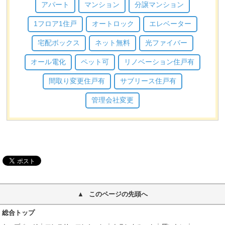
アパート
マンション
分譲マンション
1フロア1住戸
オートロック
エレベーター
宅配ボックス
ネット無料
光ファイバー
オール電化
ペット可
リノベーション住戸有
間取り変更住戸有
サブリース住戸有
管理会社変更
このページの先頭へ
総合トップ