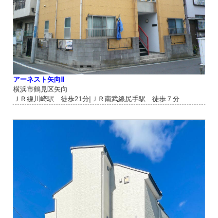
アーネスト矢向Ⅱ
横浜市鶴見区矢向
ＪＲ線川崎駅 徒歩21分|ＪＲ南武線尻手駅 徒歩７分