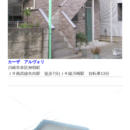
カーザ アルヴォリ
川崎市幸区神明町
ＪＲ南武線矢向駅 徒歩7分|ＪＲ線川崎駅 自転車13分