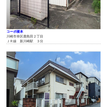
コーポ榎本
川崎市幸区鹿島田２丁目
ＪＲ線 新川崎駅 ３分