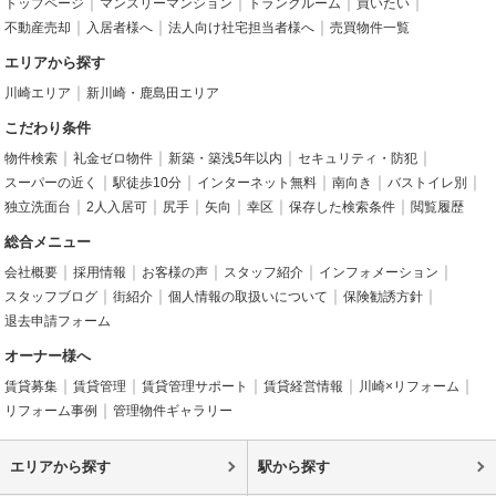
トップページ
マンスリーマンション
トランクルーム
買いたい
不動産売却
入居者様へ
法人向け社宅担当者様へ
売買物件一覧
エリアから探す
川崎エリア
新川崎・鹿島田エリア
こだわり条件
物件検索
礼金ゼロ物件
新築・築浅5年以内
セキュリティ・防犯
スーパーの近く
駅徒歩10分
インターネット無料
南向き
バストイレ別
独立洗面台
2人入居可
尻手
矢向
幸区
保存した検索条件
閲覧履歴
総合メニュー
会社概要
採用情報
お客様の声
スタッフ紹介
インフォメーション
スタッフブログ
街紹介
個人情報の取扱いについて
保険勧誘方針
退去申請フォーム
オーナー様へ
賃貸募集
賃貸管理
賃貸管理サポート
賃貸経営情報
川崎×リフォーム
リフォーム事例
管理物件ギャラリー
エリアから探す
駅から探す