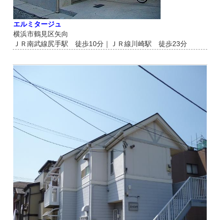
エルミタージュ
横浜市鶴見区矢向
ＪＲ南武線尻手駅 徒歩10分｜ＪＲ線川崎駅 徒歩23分