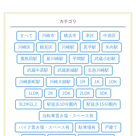
カテゴリ
すべて
川崎市
横浜市
幸区
中原区
川崎区
鶴見区
川崎駅
尻手駅
矢向駅
鹿島田駅
新川崎駅
平間駅
武蔵小杉駅
武蔵中原駅
武蔵新城駅
京急川崎駅
川崎新町駅
川崎大師駅
1R
1K
1DK
1LDK
2K
2DK
2LDK
3DK
3LDK以上
駅徒歩10分圏内
駅徒歩15分圏内
自転車置き場・スペース有
バイク置き場・スペース有
駐車場有
戸建て