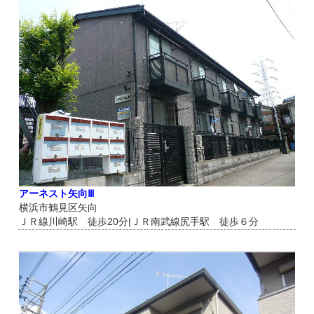
アーネスト矢向Ⅲ
横浜市鶴見区矢向
ＪＲ線川崎駅 徒歩20分|ＪＲ南武線尻手駅 徒歩６分