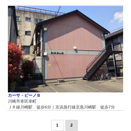
カーサ・ピーノＢ
川崎市幸区幸町
ＪＲ線川崎駅 徒歩6分｜京浜急行線京急川崎駅 徒歩7分
1
2