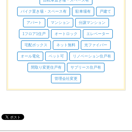
自転車置き場・スペース有
バイク置き場・スペース有
駐車場有
戸建て
アパート
マンション
分譲マンション
1フロア1住戸
オートロック
エレベーター
宅配ボックス
ネット無料
光ファイバー
オール電化
ペット可
リノベーション住戸有
間取り変更住戸有
サブリース住戸有
管理会社変更