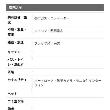
物件設備
共有設備・施
都市ガス・エレベーター
設
空調・家具・
エアコン・照明器具
家電
通信・放送
フレッツ光・au光
キッチン
バス・トイ
レ・洗面所
収納
セキュリティ
オートロック・防犯カメラ・モニタ付インター
フォン
ペット
ゴミ置き場
備考