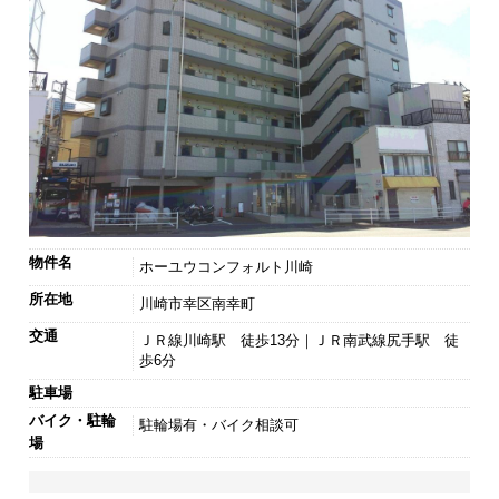
物件名
ホーユウコンフォルト川崎
所在地
川崎市幸区南幸町
交通
ＪＲ線川崎駅 徒歩13分｜ＪＲ南武線尻手駅 徒
歩6分
駐車場
バイク・駐輪
駐輪場有・バイク相談可
場