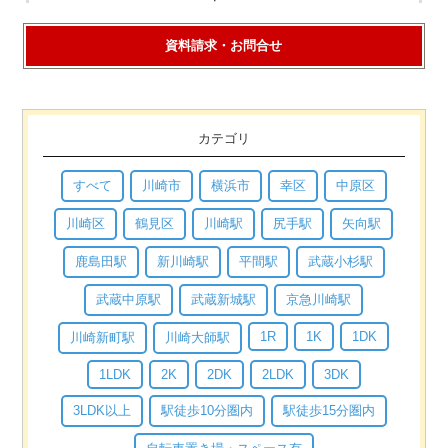
資料請求・お問合せ
カテゴリ
すべて
川崎市
横浜市
幸区
中原区
川崎区
鶴見区
川崎駅
尻手駅
矢向駅
鹿島田駅
新川崎駅
平間駅
武蔵小杉駅
武蔵中原駅
武蔵新城駅
京急川崎駅
1R
1K
1DK
川崎新町駅
川崎大師駅
1LDK
2K
2DK
2LDK
3DK
3LDK以上
駅徒歩10分圏内
駅徒歩15分圏内