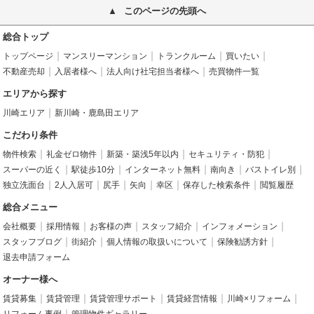
このページの先頭へ
総合トップ
トップページ
マンスリーマンション
トランクルーム
買いたい
不動産売却
入居者様へ
法人向け社宅担当者様へ
売買物件一覧
エリアから探す
川崎エリア
新川崎・鹿島田エリア
こだわり条件
物件検索
礼金ゼロ物件
新築・築浅5年以内
セキュリティ・防犯
スーパーの近く
駅徒歩10分
インターネット無料
南向き
バストイレ別
独立洗面台
2人入居可
尻手
矢向
幸区
保存した検索条件
閲覧履歴
総合メニュー
会社概要
採用情報
お客様の声
スタッフ紹介
インフォメーション
スタッフブログ
街紹介
個人情報の取扱いについて
保険勧誘方針
退去申請フォーム
オーナー様へ
賃貸募集
賃貸管理
賃貸管理サポート
賃貸経営情報
川崎×リフォーム