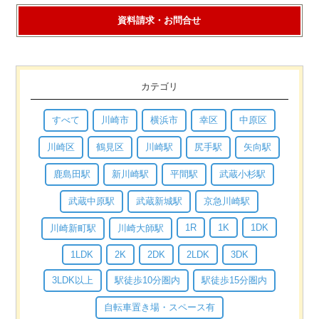
資料請求・お問合せ
カテゴリ
すべて
川崎市
横浜市
幸区
中原区
川崎区
鶴見区
川崎駅
尻手駅
矢向駅
鹿島田駅
新川崎駅
平間駅
武蔵小杉駅
武蔵中原駅
武蔵新城駅
京急川崎駅
1R
1K
1DK
川崎新町駅
川崎大師駅
1LDK
2K
2DK
2LDK
3DK
3LDK以上
駅徒歩10分圏内
駅徒歩15分圏内
自転車置き場・スペース有