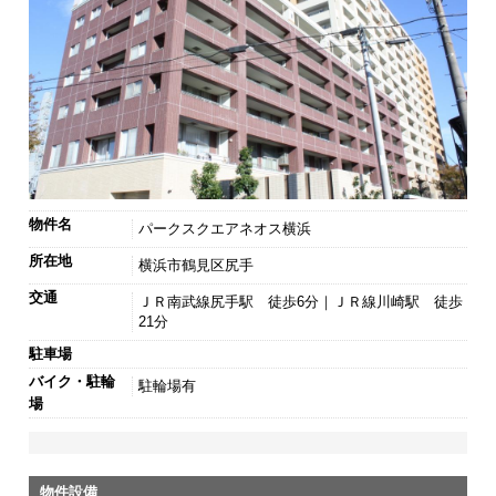
物件名
パークスクエアネオス横浜
所在地
横浜市鶴見区尻手
交通
ＪＲ南武線尻手駅 徒歩6分｜ＪＲ線川崎駅 徒歩
21分
駐車場
バイク・駐輪
駐輪場有
場
物件設備