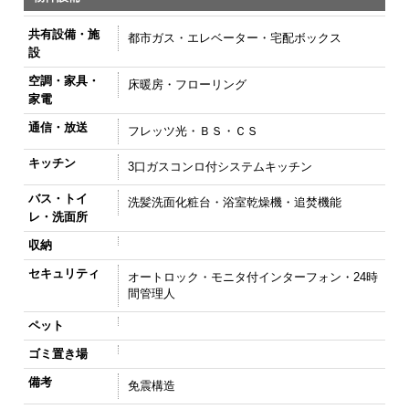
共有設備・施
都市ガス・エレベーター・宅配ボックス
設
空調・家具・
床暖房・フローリング
家電
通信・放送
フレッツ光・ＢＳ・ＣＳ
キッチン
3口ガスコンロ付システムキッチン
バス・トイ
洗髪洗面化粧台・浴室乾燥機・追焚機能
レ・洗面所
収納
セキュリティ
オートロック・モニタ付インターフォン・24時
間管理人
ペット
ゴミ置き場
備考
免震構造