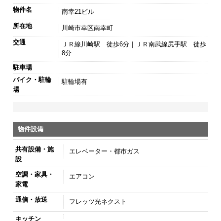
物件名
南幸21ビル
所在地
川崎市幸区南幸町
交通
ＪＲ線川崎駅 徒歩6分｜ＪＲ南武線尻手駅 徒歩
8分
駐車場
バイク・駐輪
駐輪場有
場
物件設備
共有設備・施
エレベーター・都市ガス
設
空調・家具・
エアコン
家電
通信・放送
フレッツ光ネクスト
キッチン