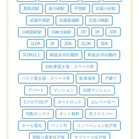
鹿島田駅
新川崎駅
平間駅
武蔵小杉駅
武蔵中原駅
武蔵新城駅
京急川崎駅
1R
1K
1DK
川崎新町駅
川崎大師駅
1LDK
2K
2DK
2LDK
3DK
3LDK以上
駅徒歩10分圏内
駅徒歩15分圏内
自転車置き場・スペース有
バイク置き場・スペース有
駐車場有
戸建て
アパート
マンション
分譲マンション
1フロア1住戸
オートロック
エレベーター
宅配ボックス
ネット無料
光ファイバー
オール電化
ペット可
リノベーション住戸有
間取り変更住戸有
サブリース住戸有