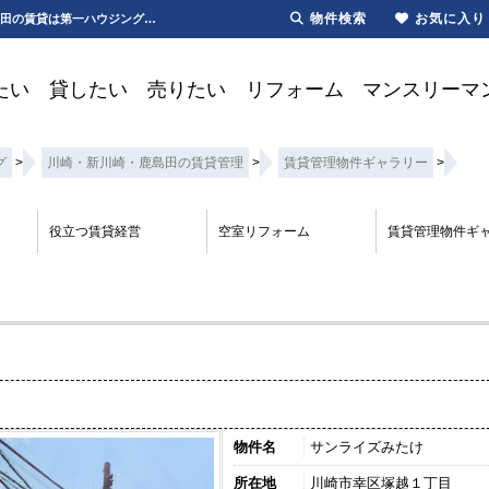
物件検索
お気に入り
サンライズみたけ｜２ＤＫ｜南武線｜横須賀線｜システムキッチン | 川崎・新川崎・鹿島田の賃貸は第一ハウジング株式会社にお任せ下さい！
たい
貸したい
売りたい
リフォーム
マンスリーマ
グ
>
川崎・新川崎・鹿島田の賃貸管理
>
賃貸管理物件ギャラリー
>
役立つ賃貸経営
空室リフォーム
賃貸管理物件ギ
物件名
サンライズみたけ
所在地
川崎市幸区塚越１丁目