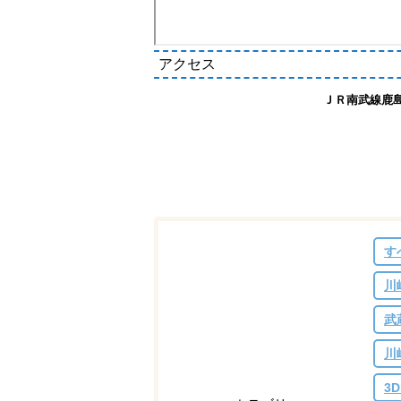
アクセス
ＪＲ南武線鹿
す
川
武
川
3D