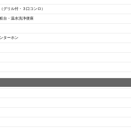
（グリル付・３口コンロ）
粧台・温水洗浄便座
ンターホン