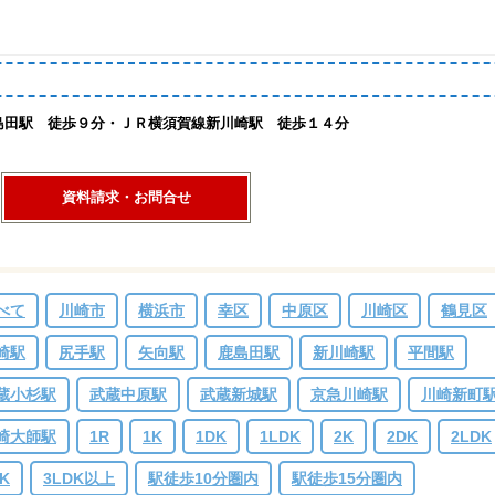
島田駅 徒歩９分・ＪＲ横須賀線新川崎駅 徒歩１４分
資料請求・お問合せ
べて
川崎市
横浜市
幸区
中原区
川崎区
鶴見区
崎駅
尻手駅
矢向駅
鹿島田駅
新川崎駅
平間駅
蔵小杉駅
武蔵中原駅
武蔵新城駅
京急川崎駅
川崎新町
崎大師駅
1R
1K
1DK
1LDK
2K
2DK
2LDK
K
3LDK以上
駅徒歩10分圏内
駅徒歩15分圏内