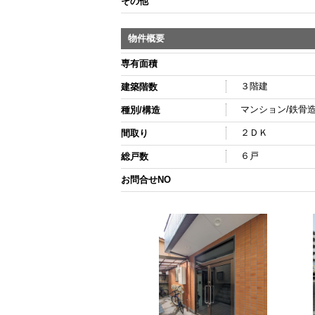
その他
物件概要
専有面積
３階建
建築階数
マンション/鉄骨
種別/構造
２ＤＫ
間取り
６戸
総戸数
お問合せNO