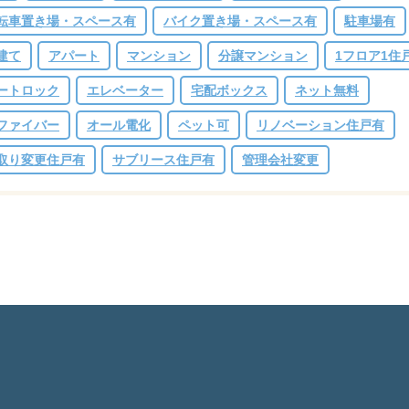
転車置き場・スペース有
バイク置き場・スペース有
駐車場有
建て
アパート
マンション
分譲マンション
1フロア1住
ートロック
エレベーター
宅配ボックス
ネット無料
ファイバー
オール電化
ペット可
リノベーション住戸有
取り変更住戸有
サブリース住戸有
管理会社変更