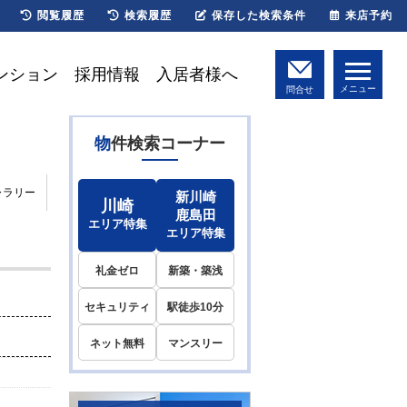
閲覧履歴
検索履歴
保存した検索条件
来店予約
ンション
採用情報
入居者様へ
メニュー
問合せ
物件検索コーナー
ャラリー
新川崎
川崎
鹿島田
エリア特集
エリア特集
礼金ゼロ
新築・築浅
セキュリティ
駅徒歩10分
ネット無料
マンスリー