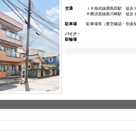
交通
ＪＲ南武線鹿島田駅 徒歩
Ｒ横須賀線新川崎駅 徒歩
駐車場
駐車場有（要空確認・別途
バイク・
駐輪場