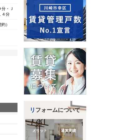
９分・Ｊ
１４分
契約）
リフォームについて
メリット
通算実績