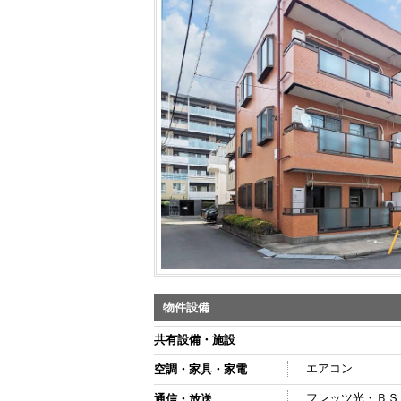
物件設備
共有設備・施設
エアコン
空調・家具・家電
フレッツ光・ＢＳ
通信・放送