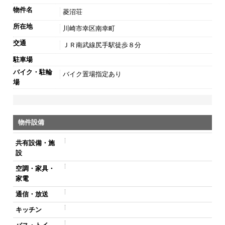
物件名
菱沼荘
所在地
川崎市幸区南幸町
交通
ＪＲ南武線尻手駅徒歩８分
駐車場
バイク・駐輪
バイク置場指定あり
場
物件設備
共有設備・施
設
空調・家具・
家電
通信・放送
キッチン