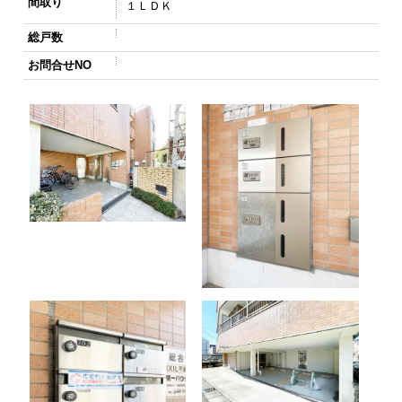
間取り
１ＬＤＫ
総戸数
お問合せNO