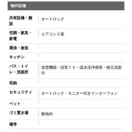
物件設備
共有設備・施
オートロック
設
空調・家具・
エアコン２基
家電
通信・放送
キッチン
バス・トイ
追焚機能・浴室ＴＶ・温水洗浄便座・独立洗面
レ・洗面所
台
収納
セキュリティ
オートロック・モニター付きインターフォン
ペット
ゴミ置き場
敷地内
備考