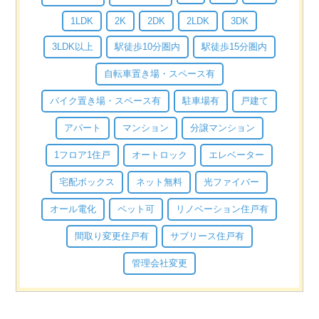
1LDK
2K
2DK
2LDK
3DK
3LDK以上
駅徒歩10分圏内
駅徒歩15分圏内
自転車置き場・スペース有
バイク置き場・スペース有
駐車場有
戸建て
アパート
マンション
分譲マンション
1フロア1住戸
オートロック
エレベーター
宅配ボックス
ネット無料
光ファイバー
オール電化
ペット可
リノベーション住戸有
間取り変更住戸有
サブリース住戸有
管理会社変更