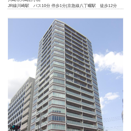
JR線川崎駅 バス10分 停歩1分|京急線八丁畷駅 徒歩12分