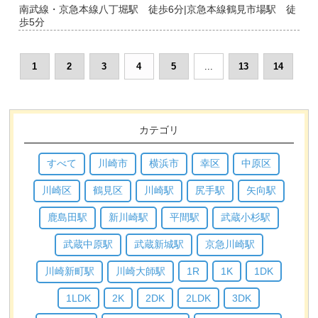
南武線・京急本線八丁堀駅 徒歩6分|京急本線鶴見市場駅 徒
歩5分
1
2
3
4
5
...
13
14
カテゴリ
すべて
川崎市
横浜市
幸区
中原区
川崎区
鶴見区
川崎駅
尻手駅
矢向駅
鹿島田駅
新川崎駅
平間駅
武蔵小杉駅
武蔵中原駅
武蔵新城駅
京急川崎駅
川崎新町駅
川崎大師駅
1R
1K
1DK
1LDK
2K
2DK
2LDK
3DK