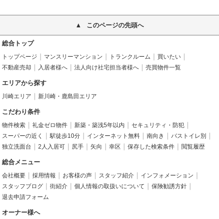
このページの先頭へ
総合トップ
トップページ
マンスリーマンション
トランクルーム
買いたい
不動産売却
入居者様へ
法人向け社宅担当者様へ
売買物件一覧
エリアから探す
川崎エリア
新川崎・鹿島田エリア
こだわり条件
物件検索
礼金ゼロ物件
新築・築浅5年以内
セキュリティ・防犯
スーパーの近く
駅徒歩10分
インターネット無料
南向き
バストイレ別
独立洗面台
2人入居可
尻手
矢向
幸区
保存した検索条件
閲覧履歴
総合メニュー
会社概要
採用情報
お客様の声
スタッフ紹介
インフォメーション
スタッフブログ
街紹介
個人情報の取扱いについて
保険勧誘方針
退去申請フォーム
オーナー様へ