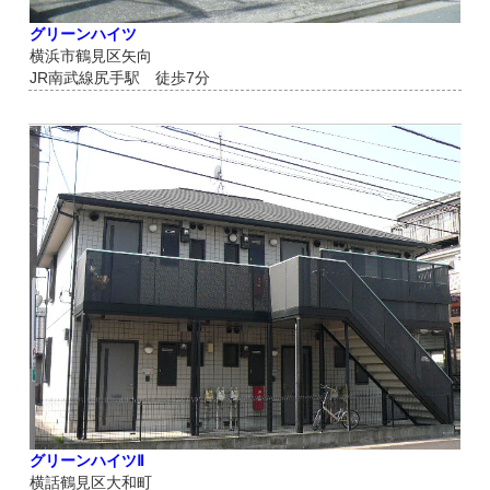
グリーンハイツ
横浜市鶴見区矢向
JR南武線尻手駅 徒歩7分
グリーンハイツⅡ
横話鶴見区大和町