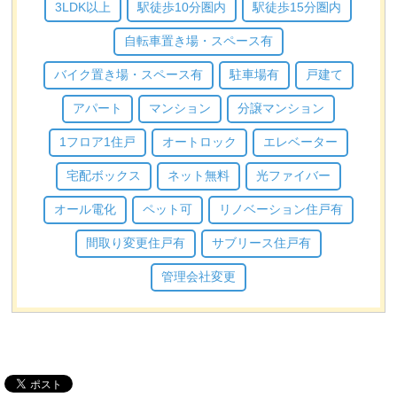
3LDK以上
駅徒歩10分圏内
駅徒歩15分圏内
自転車置き場・スペース有
バイク置き場・スペース有
駐車場有
戸建て
アパート
マンション
分譲マンション
1フロア1住戸
オートロック
エレベーター
宅配ボックス
ネット無料
光ファイバー
オール電化
ペット可
リノベーション住戸有
間取り変更住戸有
サブリース住戸有
管理会社変更