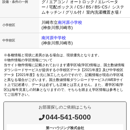
グ / エアコン / オートロック / エレベータ
設備・条件の一例
ー / 宅配ボックス / CS / BS / BS･CS / システ
ムキッチン / グリル付 / 室内洗濯機置き場 /
川崎市立
南河原小学校
小学校区
(神奈川県川崎市)
南河原中学校
中学校区
(神奈川県川崎市)
※各種情報と現状に差異がある場合は、現状優先となります。
※物件情報の学区情報について
当サイト物件情報に記載されております通学区域(学区)情報は、国土数値情報
ダウンロードサービスが提供する小学校区データ【2021年度】及び中学校区
データ【2021年度】を元に加工したものですので、記載情報が現在の学区域
と異なる場合がございます。国土数値情報ダウンロードサービスのWEBサイ
ト上で記述通り、データは必ずしも正確とは言えません。また、通学区域(学
区)は毎年見直しの対象となりますので、そちらを踏まえ学区情報は参考とし
てご活用下さい。
お部屋探しのご依頼はこちら
044-541-5000
第一ハウジング株式会社