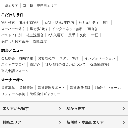
川崎エリア
新川崎・鹿島田エリア
こだわり条件
物件検索
礼金ゼロ物件
新築・築浅5年以内
セキュリティ・防犯
スーパーの近く
駅徒歩10分
インターネット無料
南向き
バストイレ別
独立洗面台
2人入居可
尻手
矢向
幸区
保存した検索条件
閲覧履歴
総合メニュー
会社概要
採用情報
お客様の声
スタッフ紹介
インフォメーション
スタッフブログ
街紹介
個人情報の取扱いについて
保険勧誘方針
退去申請フォーム
オーナー様へ
賃貸募集
賃貸管理
賃貸管理サポート
賃貸経営情報
川崎×リフォーム
リフォーム事例
管理物件ギャラリー
エリアから探す
駅から探す
川崎エリア
新川崎・鹿島田エリア