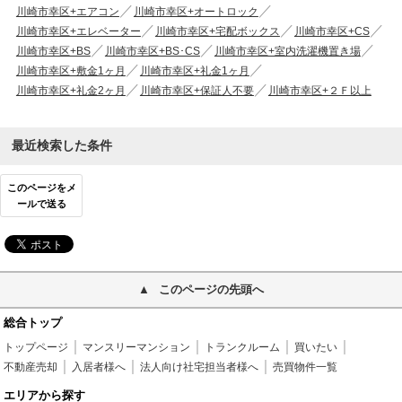
川崎市幸区+エアコン
川崎市幸区+オートロック
川崎市幸区+エレベーター
川崎市幸区+宅配ボックス
川崎市幸区+CS
川崎市幸区+BS
川崎市幸区+BS･CS
川崎市幸区+室内洗濯機置き場
川崎市幸区+敷金1ヶ月
川崎市幸区+礼金1ヶ月
川崎市幸区+礼金2ヶ月
川崎市幸区+保証人不要
川崎市幸区+２Ｆ以上
最近検索した条件
このページをメ
ールで送る
このページの先頭へ
総合トップ
トップページ
マンスリーマンション
トランクルーム
買いたい
不動産売却
入居者様へ
法人向け社宅担当者様へ
売買物件一覧
エリアから探す