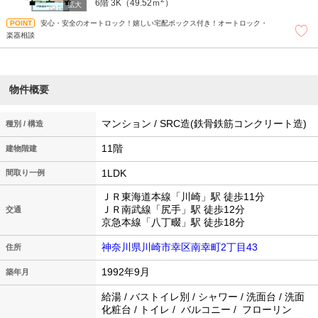
6階
3K（49.52ｍ
）
安心・安全のオートロック！嬉しい宅配ボックス付き！オートロック・
楽器相談
物件概要
マンション / SRC造(鉄骨鉄筋コンクリート造)
種別 / 構造
11階
建物階建
1LDK
間取り一例
ＪＲ東海道本線「川崎」駅 徒歩11分
ＪＲ南武線「尻手」駅 徒歩12分
交通
京急本線「八丁畷」駅 徒歩18分
神奈川県川崎市幸区南幸町2丁目43
住所
1992年9月
築年月
給湯 / バストイレ別 / シャワー / 洗面台 / 洗面
化粧台 / トイレ / バルコニー / フローリン