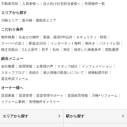
不動産売却
入居者様へ
法人向け社宅担当者様へ
売買物件一覧
エリアから探す
川崎エリア
新川崎・鹿島田エリア
こだわり条件
物件検索
礼金ゼロ物件
新築・築浅5年以内
セキュリティ・防犯
スーパーの近く
駅徒歩10分
インターネット無料
南向き
バストイレ別
独立洗面台
2人入居可
尻手
矢向
幸区
保存した検索条件
閲覧履歴
総合メニュー
会社概要
採用情報
お客様の声
スタッフ紹介
インフォメーション
スタッフブログ
街紹介
個人情報の取扱いについて
保険勧誘方針
退去申請フォーム
オーナー様へ
賃貸募集
賃貸管理
賃貸管理サポート
賃貸経営情報
川崎×リフォーム
リフォーム事例
管理物件ギャラリー
エリアから探す
駅から探す