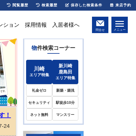
閲覧履歴
検索履歴
保存した検索条件
来店予約
ンション
採用情報
入居者様へ
メニュー
問合せ
物件検索コーナー
新川崎
川崎
鹿島田
エリア特集
エリア特集
礼金ゼロ
新築・築浅
セキュリティ
駅徒歩10分
す！
ネット無料
マンスリー
7-24