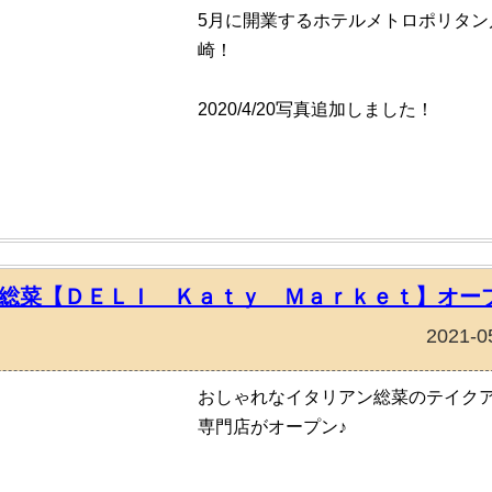
5月に開業するホテルメトロポリタン
崎！
2020/4/20写真追加しました！
総菜【ＤＥＬＩ Ｋａｔｙ Ｍａｒｋｅｔ】オー
2021-0
おしゃれなイタリアン総菜のテイク
専門店がオープン♪