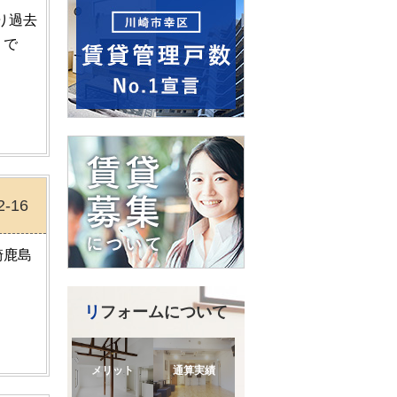
り過去
うで
2-16
崎鹿島
リフォームについて
メリット
通算実績