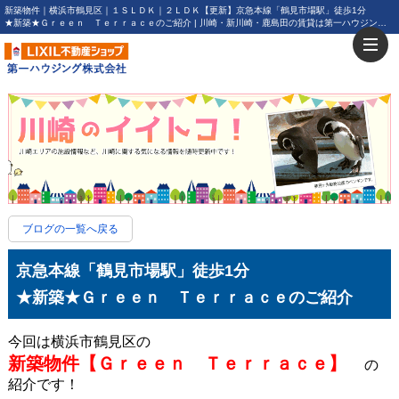
新築物件｜横浜市鶴見区｜１ＳＬＤＫ｜２ＬＤＫ【更新】京急本線「鶴見市場駅」徒歩1分
★新築★Ｇｒｅｅｎ Ｔｅｒｒａｃｅのご紹介 | 川崎・新川崎・鹿島田の賃貸は第一ハウジング株式会社にお任せ下さい！
ブログの一覧へ戻る
京急本線「鶴見市場駅」徒歩1分
★新築★Ｇｒｅｅｎ Ｔｅｒｒａｃｅのご紹介
今回は横浜市鶴見区の
新築物件【Ｇｒｅｅｎ Ｔｅｒｒａｃｅ】
の
紹介です！