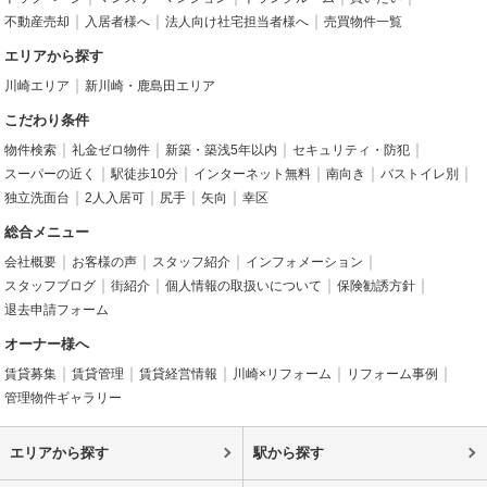
不動産売却
入居者様へ
法人向け社宅担当者様へ
売買物件一覧
エリアから探す
川崎エリア
新川崎・鹿島田エリア
こだわり条件
物件検索
礼金ゼロ物件
新築・築浅5年以内
セキュリティ・防犯
スーパーの近く
駅徒歩10分
インターネット無料
南向き
バストイレ別
独立洗面台
2人入居可
尻手
矢向
幸区
総合メニュー
会社概要
お客様の声
スタッフ紹介
インフォメーション
スタッフブログ
街紹介
個人情報の取扱いについて
保険勧誘方針
退去申請フォーム
オーナー様へ
賃貸募集
賃貸管理
賃貸経営情報
川崎×リフォーム
リフォーム事例
管理物件ギャラリー
エリアから探す
駅から探す