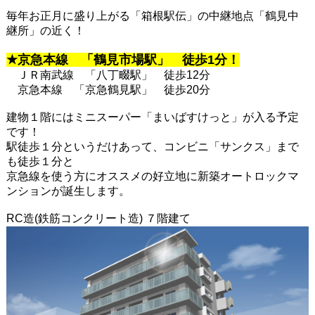
毎年お正月に盛り上がる「箱根駅伝」の中継地点「鶴見中
継所」の近く！
★京急本線 「鶴見市場駅」 徒歩1分！
ＪＲ南武線 「八丁畷駅」 徒歩12分
京急本線 「京急鶴見駅」 徒歩20分
建物１階にはミニスーパー「まいばすけっと」が入る予定
です！
駅徒歩１分というだけあって、コンビニ「サンクス」まで
も徒歩１分と
京急線を使う方にオススメの好立地に新築オートロックマ
ンションが誕生します。
RC造(鉄筋コンクリート造) ７階建て