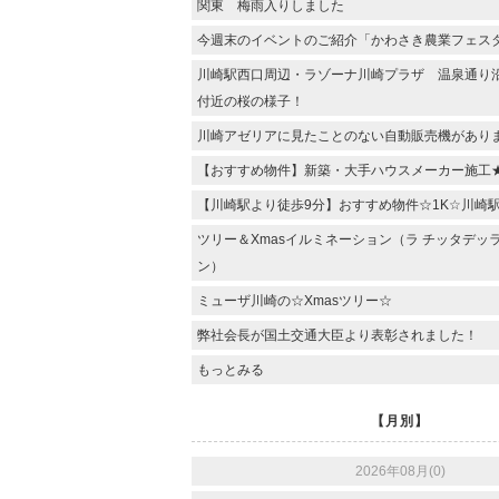
関東 梅雨入りしました
今週末のイベントのご紹介「かわさき農業フェス
川崎駅西口周辺・ラゾーナ川崎プラザ 温泉通り
付近の桜の様子！
川崎アゼリアに見たことのない自動販売機があり
【おすすめ物件】新築・大手ハウスメーカー施工
【川崎駅より徒歩9分】おすすめ物件☆1K☆川崎
ツリー＆Xmasイルミネーション（ラ チッタデッ
ン）
ミューザ川崎の☆Xmasツリー☆
弊社会長が国土交通大臣より表彰されました！
もっとみる
【月別】
2026年08月(0)