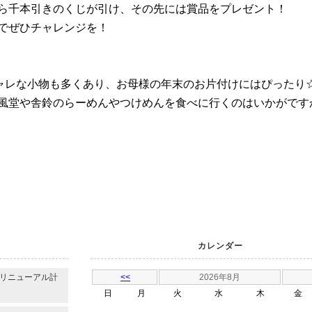
ら千本引きのくじが引け、その先には賞品をプレゼント！
でぜひチャレンジを！
シャレな小物も多くあり、お母様の年末のお片付けにはぴったり
風堂や舎鈴のらーめんやつけめんを食べに行くのはいかがです
カレンダー
のリニューアル計
<<
2026年8月
日
月
火
水
木
金