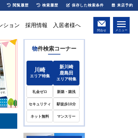
閲覧履歴
検索履歴
保存した検索条件
来店予約
ンション
採用情報
入居者様へ
メニュー
問合せ
物件検索コーナー
新川崎
川崎
鹿島田
エリア特集
エリア特集
礼金ゼロ
新築・築浅
セキュリティ
駅徒歩10分
ネット無料
マンスリー