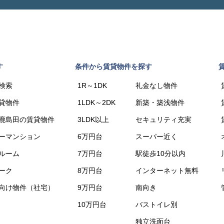
す
条件から賃貸物件を探す
検索
1R～1DK
礼金なし物件
貸物件
1LDK～2DK
新築・築浅物件
鹿島田の賃貸物件
3LDK以上
セキュリティ充実
ーマンション
6万円台
スーパー近く
ルーム
7万円台
駅徒歩10分以内
ーク
8万円台
インターネット無料
向け物件（社宅）
9万円台
南向き
10万円台
バストイレ別
独立洗面台